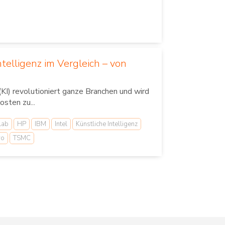
telligenz im Vergleich – von
(KI) revolutioniert ganze Branchen und wird
sten zu...
lab
HP
IBM
Intel
Künstliche Intelligenz
ro
TSMC