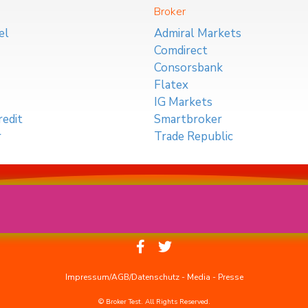
Broker
el
Admiral Markets
Comdirect
Consorsbank
Flatex
IG Markets
edit
Smartbroker
r
Trade Republic
Impressum/AGB/Datenschutz
-
Media
-
Presse
© Broker Test. All Rights Reserved.