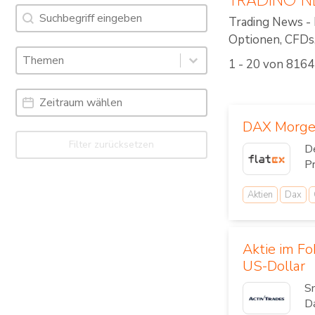
Suche
Search content
Trading News - 
Optionen, CFDs, 
Schlagworte: Trading News & Webinare
Select content
1 - 20 von 8164
Select content
Date Range
Date
DAX Morgen
Filter zurücksetzen
D
Pr
Aktien
Dax
Aktie im F
US-Dollar
Sn
Da