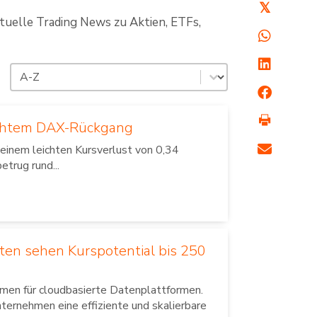
𝕏
ktuelle Trading News zu Aktien, ETFs,
Sortierung
Sort content
eichtem DAX-Rückgang
inem leichten Kursverlust von 0,34
trug rund...
ten sehen Kurspotential bis 250
men für cloudbasierte Datenplattformen.
ernehmen eine effiziente und skalierbare