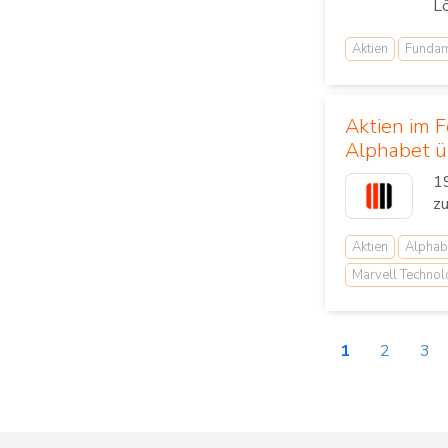
Lö
Aktien
Fundam
Aktien im F
Alphabet ü
19
z
Aktien
Alphab
Marvell Techno
1
2
3