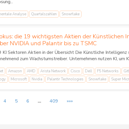
sung...
entale Analyse
Quartalszahlen
Snowflake
okus: die 19 wichtigsten Aktien der Künstlichen In
ber NVIDIA und Palantir bis zu TSMC
 KI Sektoren Aktien in der Übersicht Die Künstliche Intelligenz 
unehmend zum Wachstumstreiber. Unternehmen nutzen KI, um Ko
et
Amazon
AMD
Arista Network
Cisco
Dell
F5 Networks
Git
logy
Microsoft
Nvidia
Palantir Technologies
Snowflake
Super Mic
4
5
6
…
409
»»»