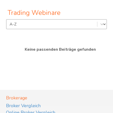
Trading Webinare
Sortierung
Sort content
Keine passenden Beiträge gefunden
Brokerage
Broker Vergleich
Online Broker Vergleich