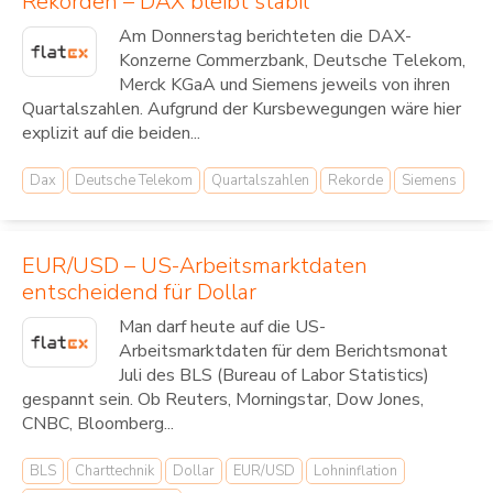
Rekorden – DAX bleibt stabil
Am Donnerstag berichteten die DAX-
Konzerne Commerzbank, Deutsche Telekom,
Merck KGaA und Siemens jeweils von ihren
Quartalszahlen. Aufgrund der Kursbewegungen wäre hier
explizit auf die beiden...
Dax
Deutsche Telekom
Quartalszahlen
Rekorde
Siemens
EUR/USD – US-Arbeitsmarktdaten
entscheidend für Dollar
Man darf heute auf die US-
Arbeitsmarktdaten für dem Berichtsmonat
Juli des BLS (Bureau of Labor Statistics)
gespannt sein. Ob Reuters, Morningstar, Dow Jones,
CNBC, Bloomberg...
BLS
Charttechnik
Dollar
EUR/USD
Lohninflation