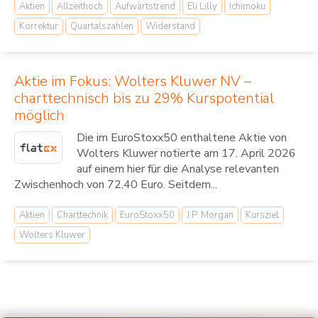
Aktien
Allzeithoch
Aufwärtstrend
Eli Lilly
Ichimoku
Korrektur
Quartalszahlen
Widerstand
Aktie im Fokus: Wolters Kluwer NV –
charttechnisch bis zu 29% Kurspotential
möglich
Die im EuroStoxx50 enthaltene Aktie von
Wolters Kluwer notierte am 17. April 2026
auf einem hier für die Analyse relevanten
Zwischenhoch von 72,40 Euro. Seitdem...
Aktien
Charttechnik
EuroStoxx50
J.P. Morgan
Kursziel
Wolters Kluwer