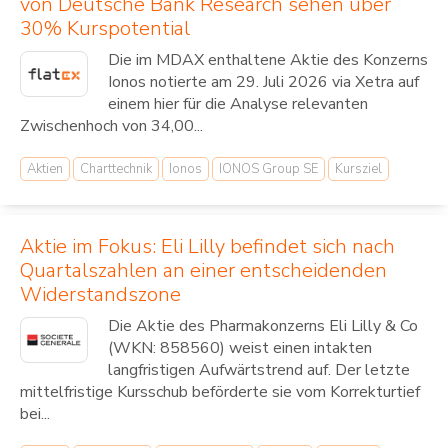
von Deutsche Bank Research sehen über
30% Kurspotential
Die im MDAX enthaltene Aktie des Konzerns
Ionos notierte am 29. Juli 2026 via Xetra auf
einem hier für die Analyse relevanten
Zwischenhoch von 34,00...
Aktien
Charttechnik
Ionos
IONOS Group SE
Kursziel
Aktie im Fokus: Eli Lilly befindet sich nach
Quartalszahlen an einer entscheidenden
Widerstandszone
Die Aktie des Pharmakonzerns Eli Lilly & Co
(WKN: 858560) weist einen intakten
langfristigen Aufwärtstrend auf. Der letzte
mittelfristige Kursschub beförderte sie vom Korrekturtief
bei...