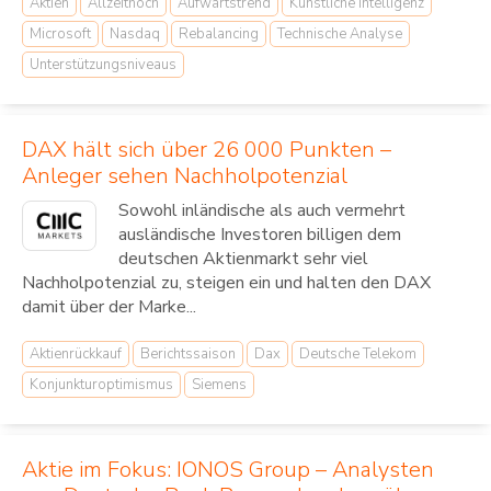
Aktien
Allzeithoch
Aufwärtstrend
Künstliche Intelligenz
Microsoft
Nasdaq
Rebalancing
Technische Analyse
Unterstützungsniveaus
DAX hält sich über 26 000 Punkten –
Anleger sehen Nachholpotenzial
Sowohl inländische als auch vermehrt
ausländische Investoren billigen dem
deutschen Aktienmarkt sehr viel
Nachholpotenzial zu, steigen ein und halten den DAX
damit über der Marke...
Aktienrückkauf
Berichtssaison
Dax
Deutsche Telekom
Konjunkturoptimismus
Siemens
Aktie im Fokus: IONOS Group – Analysten