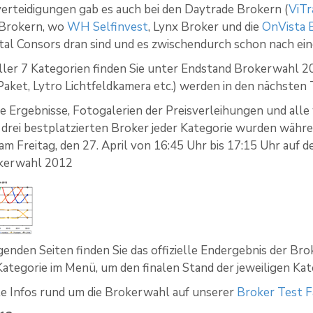
verteidigungen gab es auch bei den Daytrade Brokern (
ViTr
 Brokern, wo
WH Selfinvest
, Lynx Broker und die
OnVista
rtal Consors dran sind und es zwischendurch schon nach e
ller 7 Kategorien finden Sie unter Endstand Brokerwahl 20
Paket, Lytro Lichtfeldkamera etc.) werden in den nächsten 
die Ergebnisse, Fotogalerien der Preisverleihungen und all
e drei bestplatzierten Broker jeder Kategorie wurden währen
am Freitag, den 27. April von 16:45 Uhr bis 17:15 Uhr auf 
okerwahl 2012
enden Seiten finden Sie das offizielle Endergebnis der Brok
ategorie im Menü, um den finalen Stand der jeweiligen Kat
le Infos rund um die Brokerwahl auf unserer
Broker Test 