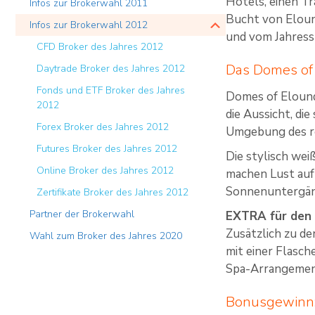
Hotels, einen T
Infos zur Brokerwahl 2011
Bucht von Elound
Infos zur Brokerwahl 2012
und vom Jahress
CFD Broker des Jahres 2012
Das Domes of
Daytrade Broker des Jahres 2012
Fonds und ETF Broker des Jahres
Domes of Elound
2012
die Aussicht, di
Forex Broker des Jahres 2012
Umgebung des ro
Futures Broker des Jahres 2012
Die stylisch we
Online Broker des Jahres 2012
machen Lust auf
Sonnenuntergäng
Zertifikate Broker des Jahres 2012
Partner der Brokerwahl
EXTRA für den
Zusätzlich zu de
Wahl zum Broker des Jahres 2020
mit einer Flasch
Spa-Arrangement
Bonusgewinn: