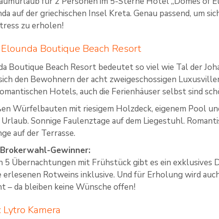
raumurlaub für 2 Personen im 5-Sterne Hotel „Domes of E
a auf der griechischen Insel Kreta. Genau passend, um sic
tress zu erholen!
 Elounda Boutique Beach Resort
a Boutique Beach Resort bedeutet so viel wie Tal der Joh
e sich den Bewohnern der acht zweigeschossigen Luxusvillen
mantischen Hotels, auch die Ferienhäuser selbst sind sc
ißen Würfelbauten mit riesigem Holzdeck, eigenem Pool u
 Urlaub. Sonnige Faulenztage auf dem Liegestuhl. Romant
e auf der Terrasse.
 Brokerwahl-Gewinner:
n 5 Übernachtungen mit Frühstück gibt es ein exklusives D
e erlesenen Rotweins inklusive. Und für Erholung wird auch
 – da bleiben keine Wünsche offen!
 Lytro Kamera