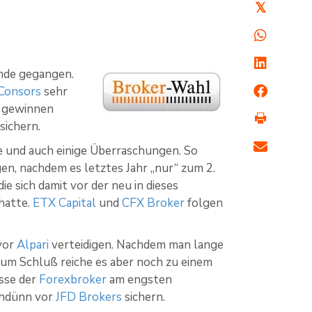
𝕏
nde gegangen.
 Consors
sehr
el gewinnen
sichern.
e und auch einige Überraschungen. So
en, nachdem es letztes Jahr „nur“ zum 2.
ie sich damit vor der neu in dieses
hatte.
ETX Capital
und
CFX Broker
folgen
 vor
Alpari
verteidigen. Nachdem man lange
Zum Schluß reiche es aber noch zu einem
isse der
Forexbroker
am engsten
uchdünn vor
JFD Brokers
sichern.