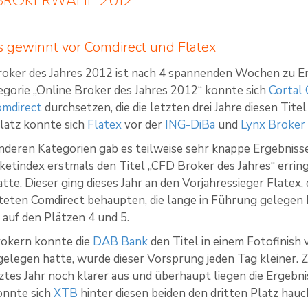
s gewinnt vor Comdirect und Flatex
oker des Jahres 2012 ist nach 4 spannenden Wochen zu E
egorie „Online Broker des Jahres 2012“ konnte sich
Cortal
omdirect
durchsetzen, die die letzten drei Jahre diesen Tit
Platz konnte sich
Flatex
vor der
ING-DiBa
und
Lynx Broker
anderen Kategorien gab es teilweise sehr knappe Ergebniss
tindex erstmals den Titel „CFD Broker des Jahres“ erring
tte. Dieser ging dieses Jahr an den Vorjahressieger Flatex, d
eten Comdirect behaupten, die lange in Führung gelegen 
 auf den Plätzen 4 und 5.
rokern konnte die
DAB Bank
den Titel in einem Fotofinish
gelegen hatte, wurde dieser Vorsprung jeden Tag kleiner. 
tztes Jahr noch klarer aus und überhaupt liegen die Ergebn
onnte sich
XTB
hinter diesen beiden den dritten Platz ha