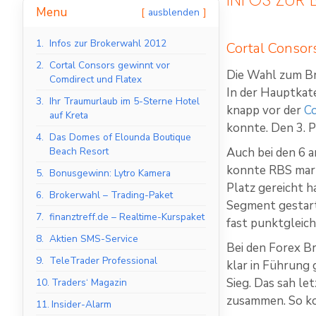
Menu
ausblenden
1.
Infos zur Brokerwahl 2012
Cortal Consor
2.
Cortal Consors gewinnt vor
Die Wahl zum Br
Comdirect und Flatex
In der Hauptkat
3.
Ihr Traumurlaub im 5-Sterne Hotel
knapp vor der
C
auf Kreta
konnte. Den 3. 
4.
Das Domes of Elounda Boutique
Beach Resort
Auch bei den 6 
konnte RBS marke
5.
Bonusgewinn: Lytro Kamera
Platz gereicht ha
6.
Brokerwahl – Trading-Paket
Segment gestart
7.
finanztreff.de – Realtime-Kurspaket
fast punktgleich
8.
Aktien SMS-Service
Bei den Forex B
9.
TeleTrader Professional
klar in Führung 
Sieg. Das sah le
10.
Traders‘ Magazin
zusammen. So k
11.
Insider-Alarm