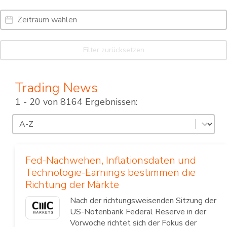
Date Range
Date
Filter zurücksetzen
Trading News
1 - 20 von 8164 Ergebnissen:
Sortierung
Sort content
Fed-Nachwehen, Inflationsdaten und
Technologie-Earnings bestimmen die
Richtung der Märkte
Nach der richtungsweisenden Sitzung der
US-Notenbank Federal Reserve in der
Vorwoche richtet sich der Fokus der