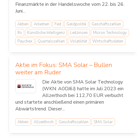
Finanzmärkte in der Handelswoche vom 22. bis 26.
Juni...
Aktien
Anleihen
Fed
Geldpolitik
Geschäftszahlen
Ifo
Künstliche Intelligenz
Leitzinsen
Micron Technology
Paychex
Quartalszahlen
Volatilität
Wirtschaftsdaten
Aktie im Fokus: SMA Solar – Bullen
weiter am Ruder
Die Aktie von SMA Solar Technology
(WKN: A0DJ6J) hatte im Juli 2023 ein
Allzeithoch bei 112,70 EUR verbucht
und startete anschließend einen primären
Abwärtstrend. Dieser...
Aktien
Allzeithoch
Geschäftszahlen
SMA Solar