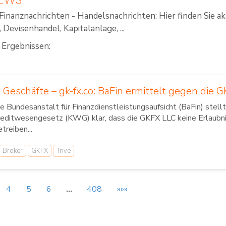
Finanznachrichten - Handelsnachrichten: Hier finden Sie a
Devisenhandel, Kapitalanlage, ...
 Ergebnissen:
Geschäfte – gk-fx.co: BaFin ermittelt gegen die 
e Bundesanstalt für Finanzdienstleistungsaufsicht (BaFin) ste
reditwesengesetz (KWG) klar, dass die GKFX LLC keine Erlaub
treiben...
Broker
GKFX
Trive
4
5
6
…
408
»»»