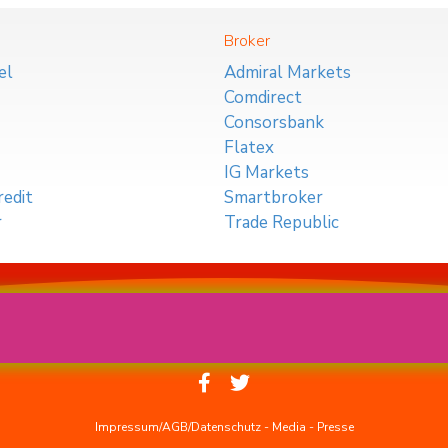
Broker
el
Admiral Markets
Comdirect
Consorsbank
Flatex
IG Markets
edit
Smartbroker
r
Trade Republic
Impressum/AGB/Datenschutz
-
Media
-
Presse