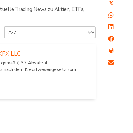
𝕏
ktuelle Trading News zu Aktien, ETFs,
Sortierung
Sort content
GKFX LLC
llt gemäß § 37 Absatz 4
nis nach dem Kreditwesengesetz zum