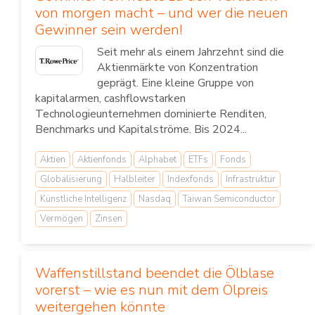
von morgen macht – und wer die neuen
Gewinner sein werden!
Seit mehr als einem Jahrzehnt sind die
Aktienmärkte von Konzentration
geprägt. Eine kleine Gruppe von
kapitalarmen, cashflowstarken
Technologieunternehmen dominierte Renditen,
Benchmarks und Kapitalströme. Bis 2024...
Aktien
Aktienfonds
Alphabet
ETFs
Fonds
Globalisierung
Halbleiter
Indexfonds
Infrastruktur
Künstliche Intelligenz
Nasdaq
Taiwan Semiconductor
Vermögen
Zinsen
Waffenstillstand beendet die Ölblase
vorerst – wie es nun mit dem Ölpreis
weitergehen könnte