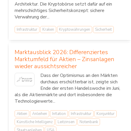
Architektur. Die Kryptobörse setzt dafür auf ein
mehrschichtiges Sicherheitskonzept: sichere
Verwahrung der...
Infrastruktur
Kraken
Kryptowährungen
Sicherheit
Marktausblick 2026: Differenziertes
Marktumfeld für Aktien – Zinsanlagen
wieder aussichtsreicher
Dass der Optimismus an den Märkten
durchaus erschütterbar ist, zeigte sich
Ende der ersten Handelswoche im Juni,
als die Aktienmärkte und dort insbesondere die
Technologiewerte...
Aktien
Anleihen
Inflation
Infrastruktur
Konjunktur
Künstliche Intelligenz
Leitzinsen
Notenbank
Staatsanleihen
USA