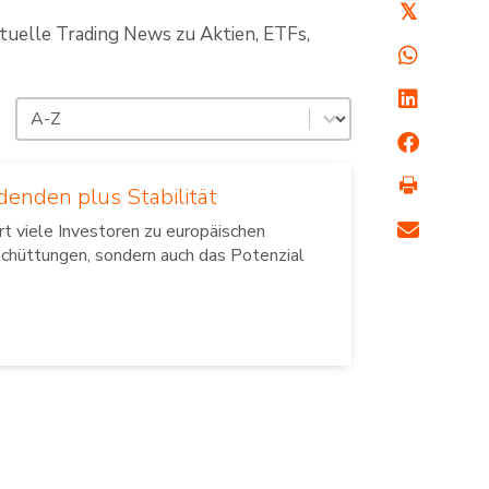
𝕏
ktuelle Trading News zu Aktien, ETFs,
Sortierung
Sort content
idenden plus Stabilität
rt viele Investoren zu europäischen
schüttungen, sondern auch das Potenzial