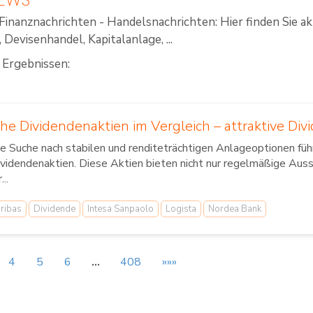
Finanznachrichten - Handelsnachrichten: Hier finden Sie a
Devisenhandel, Kapitalanlage, ...
 Ergebnissen:
he Dividendenaktien im Vergleich – attraktive Div
e Suche nach stabilen und renditeträchtigen Anlageoptionen füh
videndenaktien. Diese Aktien bieten nicht nur regelmäßige Aus
...
ribas
Dividende
Intesa Sanpaolo
Logista
Nordea Bank
4
5
6
…
408
»»»