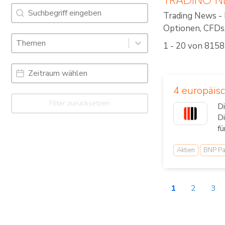
Suche
Search content
Trading News - 
Optionen, CFDs, 
Schlagworte: Trading News & Webinare
Select content
1 - 20 von 8158
Select content
Date Range
Date
4 europäisc
Filter zurücksetzen
Di
Di
für
Aktien
BNP Pa
1
2
3