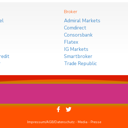
Broker
el
Admiral Markets
Comdirect
Consorsbank
Flatex
IG Markets
edit
Smartbroker
r
Trade Republic
Impressum/AGB/Datenschutz
-
Media
-
Presse