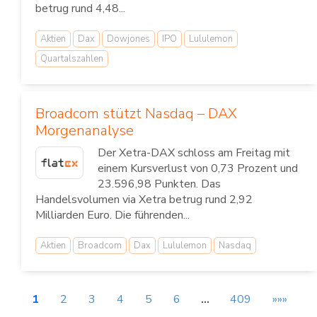
betrug rund 4,48...
Aktien
Dax
Dowjones
IPO
Lululemon
Quartalszahlen
Broadcom stützt Nasdaq – DAX
Morgenanalyse
Der Xetra-DAX schloss am Freitag mit
einem Kursverlust von 0,73 Prozent und
23.596,98 Punkten. Das
Handelsvolumen via Xetra betrug rund 2,92
Milliarden Euro. Die führenden...
Aktien
Broadcom
Dax
Lululemon
Nasdaq
1
2
3
4
5
6
…
409
»»»