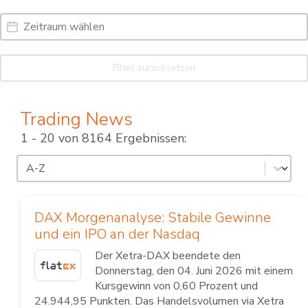
Date Range
Date
Filter zurücksetzen
Trading News
1 - 20 von 8164 Ergebnissen:
Sortierung
Sort content
DAX Morgenanalyse: Stabile Gewinne
und ein IPO an der Nasdaq
Der Xetra-DAX beendete den
Donnerstag, den 04. Juni 2026 mit einem
Kursgewinn von 0,60 Prozent und
24.944,95 Punkten. Das Handelsvolumen via Xetra