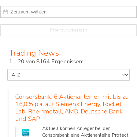
Date Range
Date
Filter zurücksetzen
Trading News
1 - 20 von 8164 Ergebnissen:
Sortierung
Sort content
Consorsbank: 6 Aktienanleihen mit bis zu
16,0% p.a. auf Siemens Energy, Rocket
Lab, Rheinmetall, AMD, Deutsche Bank
und SAP
Aktuell können Anleger bei der
Consorsbank eine Aktienanleihe Protect