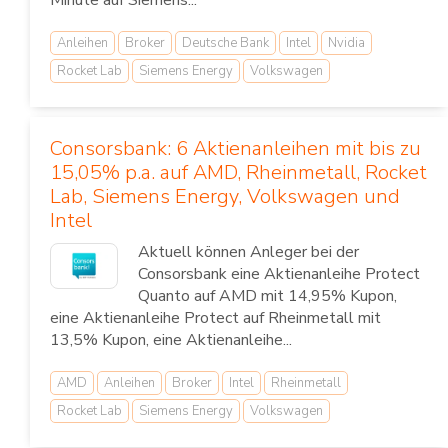
Minute auf Siemens...
Anleihen
Broker
Deutsche Bank
Intel
Nvidia
Rocket Lab
Siemens Energy
Volkswagen
Consorsbank: 6 Aktienanleihen mit bis zu
15,05% p.a. auf AMD, Rheinmetall, Rocket
Lab, Siemens Energy, Volkswagen und
Intel
Aktuell können Anleger bei der
Consorsbank eine Aktienanleihe Protect
Quanto auf AMD mit 14,95% Kupon,
eine Aktienanleihe Protect auf Rheinmetall mit
13,5% Kupon, eine Aktienanleihe...
AMD
Anleihen
Broker
Intel
Rheinmetall
Rocket Lab
Siemens Energy
Volkswagen