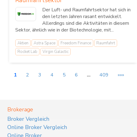
Raumfahrtsektor
Der Luft- und Raumfahrtsektor hat sich in
den letzten Jahren rasant entwickelt.
Allerdings sind die Aktivitäten in diesem
Sektor, ähnlich wie in der Biotechnologie, mit...
Aktien
Astra Space
Freedom Finance
Raumfahrt
Rocket Lab
Virgin Galactic
1
2
3
4
5
6
…
409
»»»
Brokerage
Broker Vergleich
Online Broker Vergleich
Online Broker