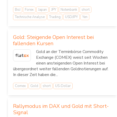
BoJ
Forex
Japan
JPY
Notenbank
short
Technische Analyse
Trading
USD/JPY
Yen
Gold: Steigende Open Interest bei
fallenden Kursen
Gold an der Terminbörse Commodity
Exchange (COMEX) weist seit Wochen
einen ansteigenden Open Interest bei
übergeordnet weiter fallenden Goldnotierungen auf.
In dieser Zeit haben die...
Comex
Gold
short
US-Dollar
Rallymodus im DAX und Gold mit Short-
Signal