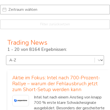
Date Range
Date
Filter zurücksetzen
Trading News
1 - 20 von 8164 Ergebnissen:
Sortierung
Sort content
Aktie im Fokus: Intel nach 700-Prozent-
Rallye – warum der Fehlausbruch jetzt
zum Short-Setup werden kann
Intel hat nach einem Anstieg von knapp
700 % erste klare Schwächesignale
ausgebildet. Besonders der gescheiterte