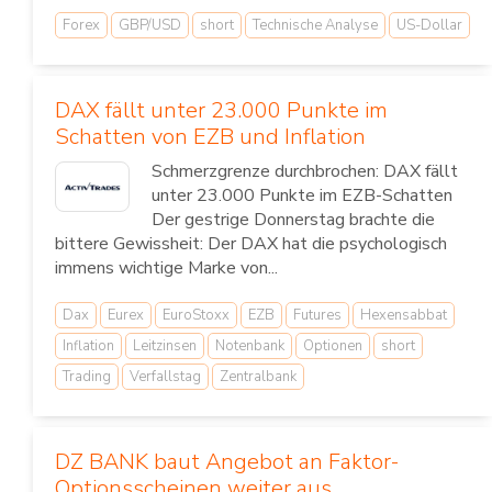
Forex
GBP/USD
short
Technische Analyse
US-Dollar
DAX fällt unter 23.000 Punkte im
Schatten von EZB und Inflation
Schmerzgrenze durchbrochen: DAX fällt
unter 23.000 Punkte im EZB-Schatten
Der gestrige Donnerstag brachte die
bittere Gewissheit: Der DAX hat die psychologisch
immens wichtige Marke von...
Dax
Eurex
EuroStoxx
EZB
Futures
Hexensabbat
Inflation
Leitzinsen
Notenbank
Optionen
short
Trading
Verfallstag
Zentralbank
DZ BANK baut Angebot an Faktor-
Optionsscheinen weiter aus