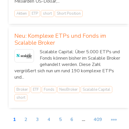
Milliarden US-Dollar,...
Aktien
ETP
short
Short Position
Neu: Komplexe ETPs und Fonds im
Scalable Broker
Scalable Capital: Über 5.000 ETPs und
Fonds können bisher im Scalable Broker
gehandelt werden. Diese Zahl
vergrößert sich nun um rund 190 komplexe ETPs
und...
Broker
ETF
Fonds
NeoBroker
Scalable Capital
short
1
2
3
4
5
6
…
409
»»»