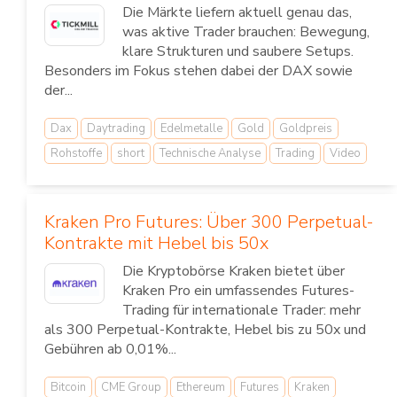
Die Märkte liefern aktuell genau das,
was aktive Trader brauchen: Bewegung,
klare Strukturen und saubere Setups.
Besonders im Fokus stehen dabei der DAX sowie
der...
Dax
Daytrading
Edelmetalle
Gold
Goldpreis
Rohstoffe
short
Technische Analyse
Trading
Video
Kraken Pro Futures: Über 300 Perpetual-
Kontrakte mit Hebel bis 50x
Die Kryptobörse Kraken bietet über
Kraken Pro ein umfassendes Futures-
Trading für internationale Trader: mehr
als 300 Perpetual-Kontrakte, Hebel bis zu 50x und
Gebühren ab 0,01%...
Bitcoin
CME Group
Ethereum
Futures
Kraken