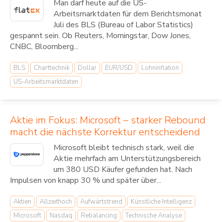
Man darf heute auf die US-
Arbeitsmarktdaten für dem Berichtsmonat
Juli des BLS (Bureau of Labor Statistics)
gespannt sein. Ob Reuters, Morningstar, Dow Jones,
CNBC, Bloomberg...
BLS
Charttechnik
Dollar
EUR/USD
Lohninflation
US-Arbeitsmarktdaten
Aktie im Fokus: Microsoft – starker Rebound
macht die nächste Korrektur entscheidend
Microsoft bleibt technisch stark, weil die
Aktie mehrfach am Unterstützungsbereich
um 380 USD Käufer gefunden hat. Nach
Impulsen von knapp 30 % und später über...
Aktien
Allzeithoch
Aufwärtstrend
Künstliche Intelligenz
Microsoft
Nasdaq
Rebalancing
Technische Analyse