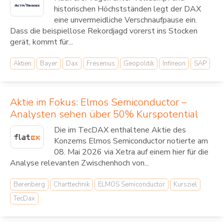
historischen Höchstständen legt der DAX
eine unvermeidliche Verschnaufpause ein.
Dass die beispiellose Rekordjagd vorerst ins Stocken
gerät, kommt für...
Aktien
Bayer
Dax
Fresenius
Geopolitik
Infineon
SAP
Aktie im Fokus: Elmos Semiconductor –
Analysten sehen über 50% Kurspotential
Die im TecDAX enthaltene Aktie des
Konzerns Elmos Semiconductor notierte am
08. Mai 2026 via Xetra auf einem hier für die
Analyse relevanten Zwischenhoch von...
Berenberg
Charttechnik
ELMOS Semiconductor
Kursziel
TecDax