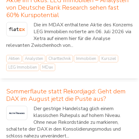
Aktie im Fokus: LEG Immobilien – Analysten
von Deutsche Bank Research sehen fast
60% Kurspotential
Die im MDAX enthaltene Aktie des Konzerns
LEG Immobilien notierte am 06. Juli 2026 via
Xetra auf einem hier für die Analyse
relevanten Zwischenhoch von...
Aktien
Analysten
Charttechnik
Immobilien
Kursziel
LEG Immobilien
MDax
Sommerflaute statt Rekordjagd: Geht dem
DAX im August jetzt die Puste aus?
Der gestrige Handelstag glich einem
klassischen Ruhepuls auf hohem Niveau.
Ohne neue Rekordstände zu markieren,
schaltete der DAX in den Konsolidierungsmodus und
schloss nahezu unverändert...