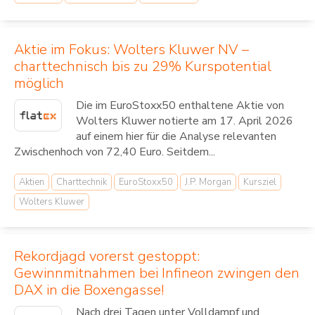
Aktie im Fokus: Wolters Kluwer NV –
charttechnisch bis zu 29% Kurspotential
möglich
Die im EuroStoxx50 enthaltene Aktie von
Wolters Kluwer notierte am 17. April 2026
auf einem hier für die Analyse relevanten
Zwischenhoch von 72,40 Euro. Seitdem...
Aktien
Charttechnik
EuroStoxx50
J.P. Morgan
Kursziel
Wolters Kluwer
Rekordjagd vorerst gestoppt:
Gewinnmitnahmen bei Infineon zwingen den
DAX in die Boxengasse!
Nach drei Tagen unter Volldampf und