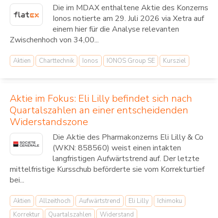
Die im MDAX enthaltene Aktie des Konzerns
Ionos notierte am 29. Juli 2026 via Xetra auf
einem hier für die Analyse relevanten
Zwischenhoch von 34,00...
Aktien
Charttechnik
Ionos
IONOS Group SE
Kursziel
Aktie im Fokus: Eli Lilly befindet sich nach
Quartalszahlen an einer entscheidenden
Widerstandszone
Die Aktie des Pharmakonzerns Eli Lilly & Co
(WKN: 858560) weist einen intakten
langfristigen Aufwärtstrend auf. Der letzte
mittelfristige Kursschub beförderte sie vom Korrekturtief
bei...
Aktien
Allzeithoch
Aufwärtstrend
Eli Lilly
Ichimoku
Korrektur
Quartalszahlen
Widerstand