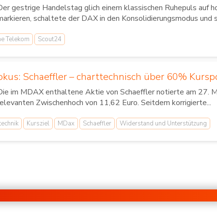
Der gestrige Handelstag glich einem klassischen Ruhepuls auf
markieren, schaltete der DAX in den Konsolidierungsmodus und s
he Telekom
Scout24
okus: Schaeffler – charttechnisch über 60% Kursp
Die im MDAX enthaltene Aktie von Schaeffler notierte am 27. Ma
relevanten Zwischenhoch von 11,62 Euro. Seitdem korrigierte...
technik
Kursziel
MDax
Schaeffler
Widerstand und Unterstützung