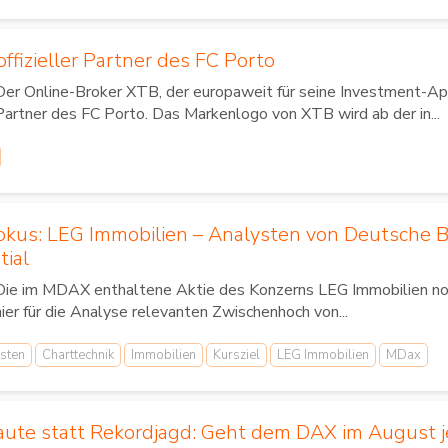
ffizieller Partner des FC Porto
Der Online-Broker XTB, der europaweit für seine Investment-App
Partner des FC Porto. Das Markenlogo von XTB wird ab der in...
Fokus: LEG Immobilien – Analysten von Deutsche 
tial
Die im MDAX enthaltene Aktie des Konzerns LEG Immobilien noti
hier für die Analyse relevanten Zwischenhoch von...
sten
Charttechnik
Immobilien
Kursziel
LEG Immobilien
MDax
ute statt Rekordjagd: Geht dem DAX im August je