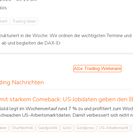
ment
Trading Ideen
trukturiert in die Woche: Wir ordnen die wichtigsten Termine und 
n ab und begleiten die DAX-Er
Alle Trading Webinare
ding Nachrichten
 mit starkem Comeback: US-Jobdaten geben den 
Gold legt im Wochenverlauf rund 7 % zu und profitiert zum Woc
schwachen US-Arbeitsmarktdaten. Damit verbessert sich nicht n
aten
Charttechnik
Geldpolitik
Gold
Goldpreis
US-Arbeitsmarkt