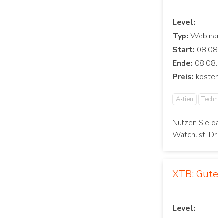
Level:
Typ:
Start:
Ende:
Preis:
Aktien
Techn
Nutzen Sie d
Watchlist! Dr
XTB: Gut
Level: