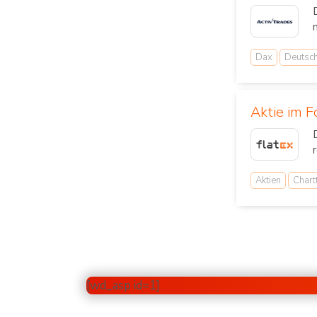
Dax
Deutsc
Aktie im F
Aktien
Chart
[wd_asp id=1]