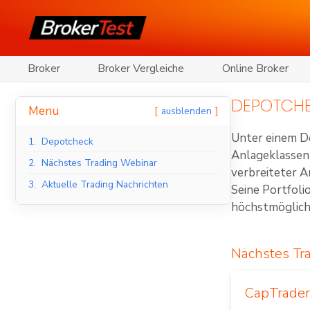
Broker
Broker Vergleiche
Online Broker
DEPOTCH
Menu
ausblenden
Unter einem D
1.
Depotcheck
Anlageklassen 
2.
Nächstes Trading Webinar
verbreiteter A
3.
Aktuelle Trading Nachrichten
Seine Portfolio
höchstmögliche
Nächstes Tr
CapTrader: