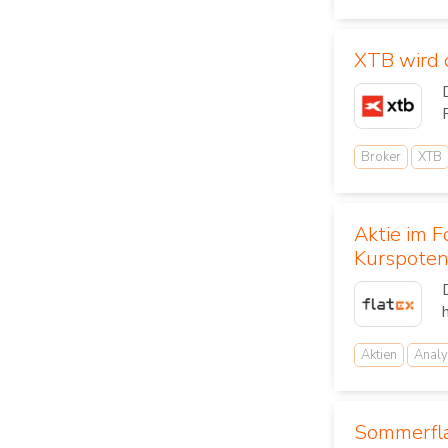
XTB wird o
Broker
XTB
Aktie im 
Kurspoten
Aktien
Analy
Sommerfla