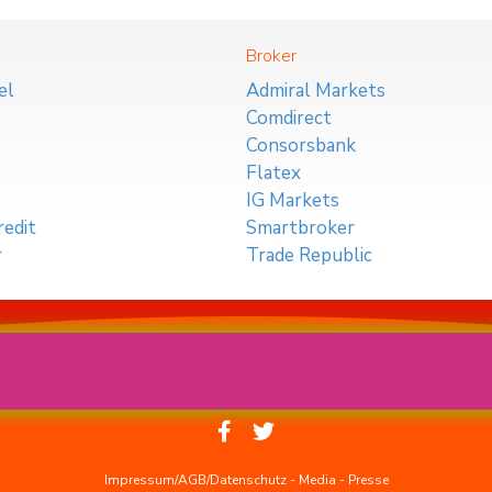
Broker
el
Admiral Markets
Comdirect
Consorsbank
Flatex
IG Markets
edit
Smartbroker
r
Trade Republic
Impressum/AGB/Datenschutz
-
Media
-
Presse