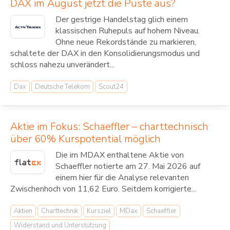
DAX im August jetzt die Puste aus?
Der gestrige Handelstag glich einem
klassischen Ruhepuls auf hohem Niveau.
Ohne neue Rekordstände zu markieren,
schaltete der DAX in den Konsolidierungsmodus und
schloss nahezu unverändert...
Dax
Deutsche Telekom
Scout24
Aktie im Fokus: Schaeffler – charttechnisch
über 60% Kurspotential möglich
Die im MDAX enthaltene Aktie von
Schaeffler notierte am 27. Mai 2026 auf
einem hier für die Analyse relevanten
Zwischenhoch von 11,62 Euro. Seitdem korrigierte...
Aktien
Charttechnik
Kursziel
MDax
Schaeffler
Widerstand und Unterstützung