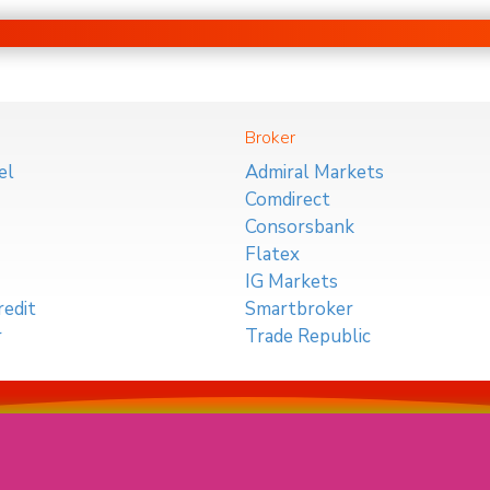
Broker
el
Admiral Markets
Comdirect
Consorsbank
Flatex
IG Markets
edit
Smartbroker
r
Trade Republic