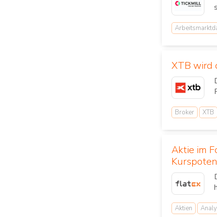
Arbeitsmarktd
XTB wird o
Broker
XTB
Aktie im 
Kurspoten
Aktien
Analy