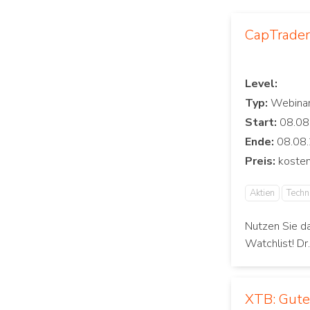
CapTrader:
Level:
Typ:
Start:
Ende:
Preis:
Aktien
Techn
Nutzen Sie d
Watchlist! Dr
XTB: Gut