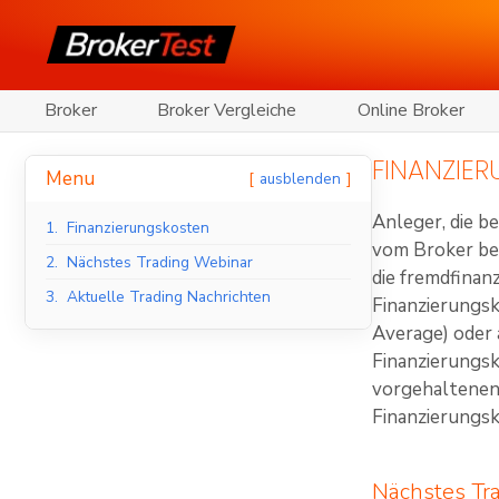
Broker
Broker Vergleiche
Online Broker
FINANZIE
Menu
ausblenden
Anleger, die 
1.
Finanzierungskosten
vom Broker be
2.
Nächstes Trading Webinar
die fremdfinan
3.
Aktuelle Trading Nachrichten
Finanzierungsk
Average) oder 
Finanzierungsk
vorgehaltenen 
Finanzierungs
Nächstes Tr