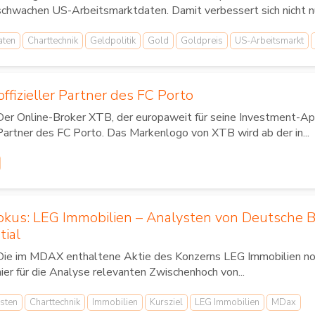
schwachen US-Arbeitsmarktdaten. Damit verbessert sich nicht n
aten
Charttechnik
Geldpolitik
Gold
Goldpreis
US-Arbeitsmarkt
ffizieller Partner des FC Porto
Der Online-Broker XTB, der europaweit für seine Investment-App
Partner des FC Porto. Das Markenlogo von XTB wird ab der in...
Fokus: LEG Immobilien – Analysten von Deutsche 
tial
Die im MDAX enthaltene Aktie des Konzerns LEG Immobilien noti
hier für die Analyse relevanten Zwischenhoch von...
sten
Charttechnik
Immobilien
Kursziel
LEG Immobilien
MDax