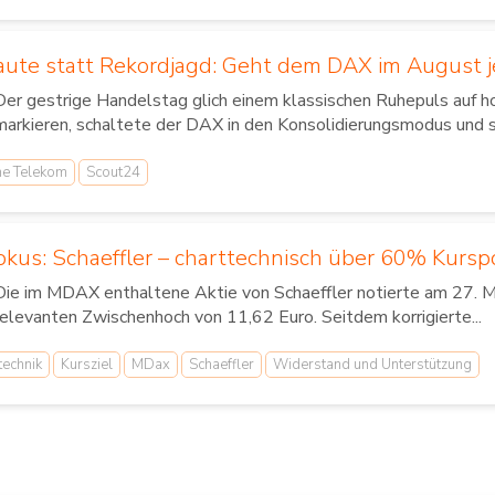
ute statt Rekordjagd: Geht dem DAX im August je
Der gestrige Handelstag glich einem klassischen Ruhepuls auf
markieren, schaltete der DAX in den Konsolidierungsmodus und s
he Telekom
Scout24
okus: Schaeffler – charttechnisch über 60% Kursp
Die im MDAX enthaltene Aktie von Schaeffler notierte am 27. Ma
relevanten Zwischenhoch von 11,62 Euro. Seitdem korrigierte...
technik
Kursziel
MDax
Schaeffler
Widerstand und Unterstützung