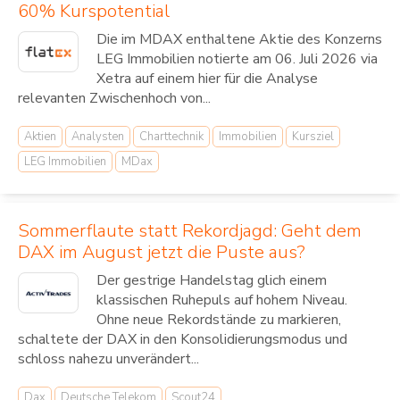
60% Kurspotential
Die im MDAX enthaltene Aktie des Konzerns
LEG Immobilien notierte am 06. Juli 2026 via
Xetra auf einem hier für die Analyse
relevanten Zwischenhoch von...
Aktien
Analysten
Charttechnik
Immobilien
Kursziel
LEG Immobilien
MDax
Sommerflaute statt Rekordjagd: Geht dem
DAX im August jetzt die Puste aus?
Der gestrige Handelstag glich einem
klassischen Ruhepuls auf hohem Niveau.
Ohne neue Rekordstände zu markieren,
schaltete der DAX in den Konsolidierungsmodus und
schloss nahezu unverändert...
Dax
Deutsche Telekom
Scout24