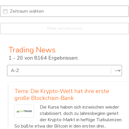
Date Range
Date
Filter zurücksetzen
Trading News
1 - 20 von 8164 Ergebnissen:
Sortierung
Sort content
Terra: Die Krypto-Welt hat ihre erste
große Blockchain-Bank
Die Kurse haben sich inzwischen wieder
stabilisiert, doch zu Jahresbeginn geriet
der Krypto-Markt in heftige Turbulenzen.
So büßte etwa der Bitcoin in den ersten drei...