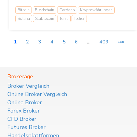
Bitcoin
Blockchain
Cardano
Kryptowährungen
Solana
Stablecoin
Terra
Tether
1
2
3
4
5
6
…
409
»»»
Brokerage
Broker Vergleich
Online Broker Vergleich
Online Broker
Forex Broker
CFD Broker
Futures Broker
Handelsplattformen