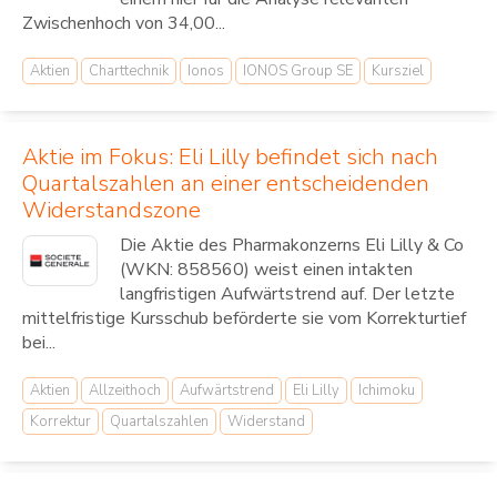
Zwischenhoch von 34,00...
Aktien
Charttechnik
Ionos
IONOS Group SE
Kursziel
Aktie im Fokus: Eli Lilly befindet sich nach
Quartalszahlen an einer entscheidenden
Widerstandszone
Die Aktie des Pharmakonzerns Eli Lilly & Co
(WKN: 858560) weist einen intakten
langfristigen Aufwärtstrend auf. Der letzte
mittelfristige Kursschub beförderte sie vom Korrekturtief
bei...
Aktien
Allzeithoch
Aufwärtstrend
Eli Lilly
Ichimoku
Korrektur
Quartalszahlen
Widerstand