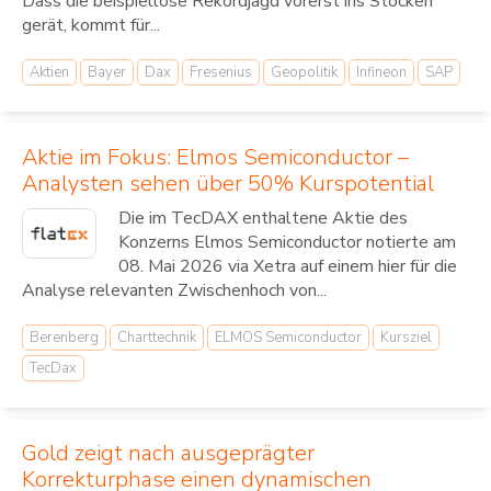
Dass die beispiellose Rekordjagd vorerst ins Stocken
gerät, kommt für...
Aktien
Bayer
Dax
Fresenius
Geopolitik
Infineon
SAP
Aktie im Fokus: Elmos Semiconductor –
Analysten sehen über 50% Kurspotential
Die im TecDAX enthaltene Aktie des
Konzerns Elmos Semiconductor notierte am
08. Mai 2026 via Xetra auf einem hier für die
Analyse relevanten Zwischenhoch von...
Berenberg
Charttechnik
ELMOS Semiconductor
Kursziel
TecDax
Gold zeigt nach ausgeprägter
Korrekturphase einen dynamischen