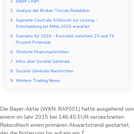
2.
Bayer Chart
3.
Analyse der Broker-Test.de Redaktion
4.
Supreme Court als Schlüssel zur Lösung –
Entscheidung bis Mitte 2026 erwartet
5.
Szenario für 2026 – Kursziele zwischen 25 und 75
Prozent Potenzial
6.
Ähnliche Finanznachrichten
7.
Infos über Société Générale
8.
Société Générale Nachrichten
9.
Weitere Trading News
Die Bayer-Aktie (WKN: BAY001) hatte ausgehend von
einem im Jahr 2015 bei 146,45 EUR verzeichneten
Rekordhoch einen primären Abwärtstrend gestartet,
der die Notierung bis auf ein am 7.