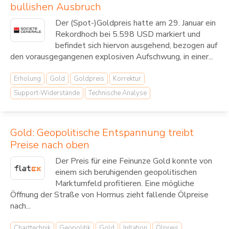
bullishen Ausbruch
Der (Spot-)Goldpreis hatte am 29. Januar ein
Rekordhoch bei 5.598 USD markiert und
befindet sich hiervon ausgehend, bezogen auf
den vorausgegangenen explosiven Aufschwung, in einer...
Erholung
Gold
Goldpreis
Korrektur
Support-Widerstände
Technische Analyse
Gold: Geopolitische Entspannung treibt
Preise nach oben
Der Preis für eine Feinunze Gold konnte von
einem sich beruhigenden geopolitischen
Marktumfeld profitieren. Eine mögliche
Öffnung der Straße von Hormus zieht fallende Ölpreise
nach...
Charttechnik
Geopolitik
Gold
Inflation
Ölpreis