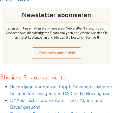
schwer zu verstehen sein kann. Bitte beachten Sie, dass bestimmte Produkte nur
für kurzfristige Anlagezeiträume geeignet sind. Wir empfehlen Interessenten und
Newsletter abonnieren
potenziellen Anlegern, den Basisprospekt und die Endgültigen Bedingungen zu
lesen, bevor sie eine Anlageentscheidung treffen, um sich möglichst umfassend
über die potenziellen Risiken und Chancen des Wertpapiers zu informieren,
insbesondere, um die potenziellen Risiken und Chancen der Entscheidung, in
Jeden Sonntag erhalten Sie mit unserem Newsletter "Finanzinfos am
die Wertpapiere zu investieren, vollends zu verstehen. Die Billigung des
Wochenende" die wichtigsten Finanzanalysen der Woche. Melden Sie
Basisprospekts durch die Bundesanstalt für Finanzdienstleistungsaufsicht ist
sich jetzt kostenlos an und bleiben Sie bestens informiert!
nicht als ihre Befürwortung der angebotenen Wertpapiere zu verstehen.
Kostenlos anmelden!
Ähnliche Finanznachrichten
Rekordjagd vorerst gestoppt: Gewinnmitnahmen
bei Infineon zwingen den DAX in die Boxengasse!
DAX ist nicht zu bremsen – Tech-Aktien und
Bayer gesucht