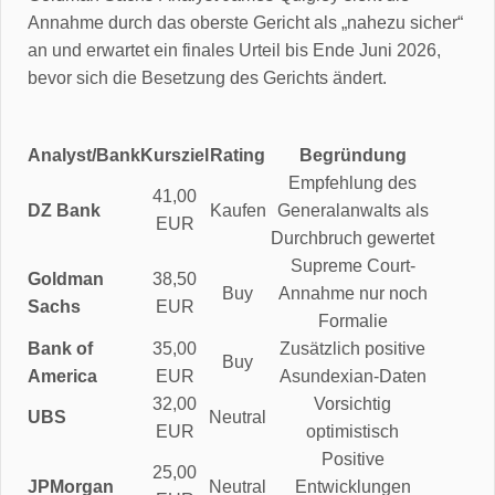
Annahme durch das oberste Gericht als „nahezu sicher“
an und erwartet ein finales Urteil bis Ende Juni 2026,
bevor sich die Besetzung des Gerichts ändert.
Analyst/Bank
Kursziel
Rating
Begründung
Empfehlung des
41,00
DZ Bank
Kaufen
Generalanwalts als
EUR
Durchbruch gewertet
Supreme Court-
Goldman
38,50
Buy
Annahme nur noch
Sachs
EUR
Formalie
Bank of
35,00
Zusätzlich positive
Buy
America
EUR
Asundexian-Daten
32,00
Vorsichtig
UBS
Neutral
EUR
optimistisch
Positive
25,00
JPMorgan
Neutral
Entwicklungen