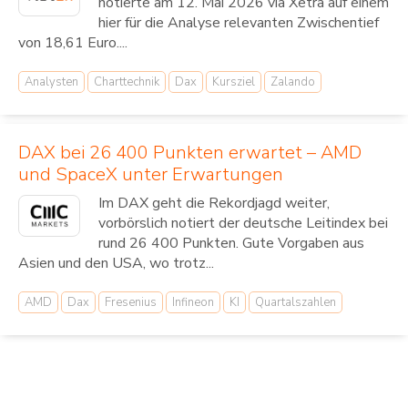
notierte am 12. Mai 2026 via Xetra auf einem
hier für die Analyse relevanten Zwischentief
von 18,61 Euro....
Analysten
Charttechnik
Dax
Kursziel
Zalando
DAX bei 26 400 Punkten erwartet – AMD
und SpaceX unter Erwartungen
Im DAX geht die Rekordjagd weiter,
vorbörslich notiert der deutsche Leitindex bei
rund 26 400 Punkten. Gute Vorgaben aus
Asien und den USA, wo trotz...
AMD
Dax
Fresenius
Infineon
KI
Quartalszahlen