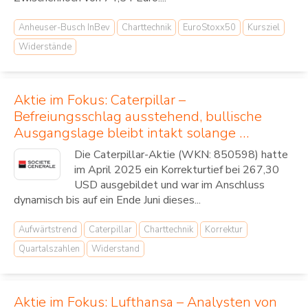
Anheuser-Busch InBev
Charttechnik
EuroStoxx50
Kursziel
Widerstände
Aktie im Fokus: Caterpillar –
Befreiungsschlag ausstehend, bullische
Ausgangslage bleibt intakt solange …
Die Caterpillar-Aktie (WKN: 850598) hatte
im April 2025 ein Korrekturtief bei 267,30
USD ausgebildet und war im Anschluss
dynamisch bis auf ein Ende Juni dieses...
Aufwärtstrend
Caterpillar
Charttechnik
Korrektur
Quartalszahlen
Widerstand
Aktie im Fokus: Lufthansa – Analysten von