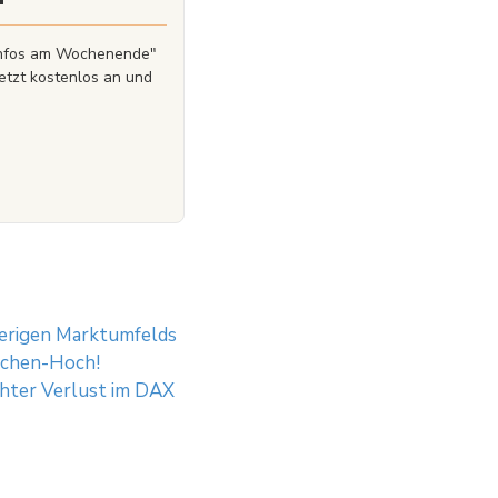
zinfos am Wochenende"
etzt kostenlos an und
ierigen Marktumfelds
Wochen-Hoch!
hter Verlust im DAX