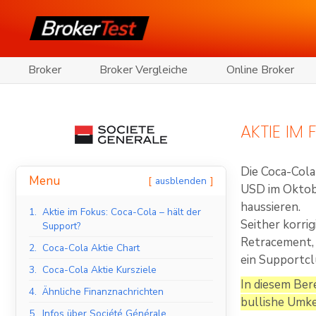
Broker
Broker Vergleiche
Online Broker
AKTIE IM
Die Coca-Cola
Menu
ausblenden
USD im Oktobe
haussieren.
1.
Aktie im Fokus: Coca-Cola – hält der
Seither korri
Support?
Retracement, 
2.
Coca-Cola Aktie Chart
ein Supportcl
3.
Coca-Cola Aktie Kursziele
In diesem Ber
4.
Ähnliche Finanznachrichten
bullishe Umk
5.
Infos über Société Générale