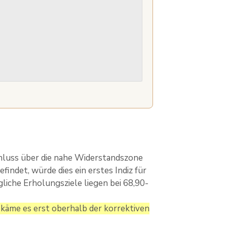
hluss über die nahe Widerstandszone
findet, würde dies ein erstes Indiz für
liche Erholungsziele liegen bei 68,90-
käme es erst oberhalb der korrektiven