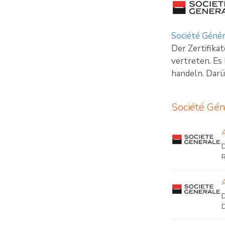
Société Génér
Der Zertifika
vertreten. Es
handeln. Darü
Société Gén
D