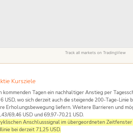
Track all markets on TradingView
ktie Kursziele
en kommenden Tagen ein nachhaltiger Anstieg per Tagessc
6 USD, wo sich derzeit auch die steigende 200-Tage-Linie be
ere Erholungsbewegung liefern. Weitere Barrieren und mög
9,43/69,46 USD und 69,97-70,21 USD.
yklischen Anschlusssignal im übergeordneten Zeitfenster 
inie bei derzeit 71,25 USD.