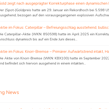
Gold zeigt nach ausgeprägter Korrekturphase einen dynamischen 
Der (Spot-)Goldpreis hatte am 29. Januar ein Rekordhoch bei 5.598 US
ausgehend, bezogen auf den vorausgegangenen explosiven Aufschwung
Aktie im Fokus: Caterpillar – Befreiungsschlag ausstehend, bulli
Die Caterpillar-Aktie (WKN: 850598) hatte im April 2025 ein Korrekt
nschluss dynamisch bis auf ein Ende Juni dieses...
Aktie im Fokus: Knorr-Bremse – Primärer Aufwärtstrend intakt, H
Die Aktie von Knorr-Bremse (WKN: KBX100) hatte im September 2022 e
nd befindet sich hiervon ausgehend in einem intakten...
ing News