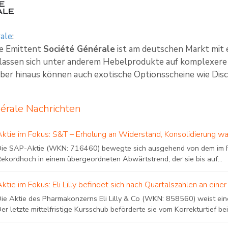
ale
:
te Emittent
Société Générale
ist am deutschen Markt mit 
 lassen sich unter anderem Hebelprodukte auf komplexere 
ber hinaus können auch exotische Optionsscheine wie Disco
érale Nachrichten
Aktie im Fokus: S&T – Erholung an Widerstand, Konsolidierung wa
Die SAP-Aktie (WKN: 716460) bewegte sich ausgehend von dem im F
Rekordhoch in einem übergeordneten Abwärtstrend, der sie bis auf...
Aktie im Fokus: Eli Lilly befindet sich nach Quartalszahlen an e
Die Aktie des Pharmakonzerns Eli Lilly & Co (WKN: 858560) weist eine
er letzte mittelfristige Kursschub beförderte sie vom Korrekturtief bei.