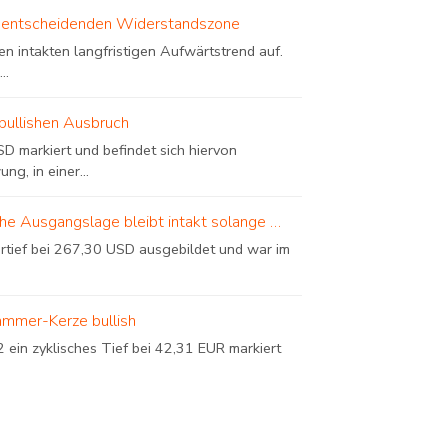
iner entscheidenden Widerstandszone
n intakten langfristigen Aufwärtstrend auf.
..
bullishen Ausbruch
D markiert und befindet sich hiervon
, in einer...
sche Ausgangslage bleibt intakt solange …
urtief bei 267,30 USD ausgebildet und war im
ammer-Kerze bullish
in zyklisches Tief bei 42,31 EUR markiert