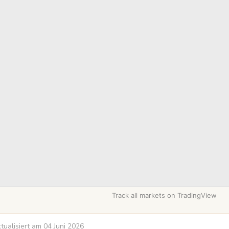
Track all markets on TradingView
ktualisiert am 04 Juni 2026