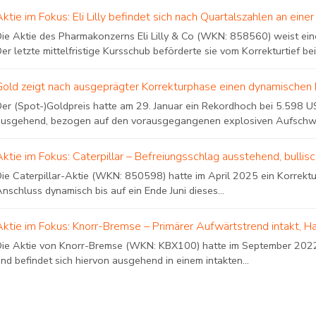
Aktie im Fokus: Eli Lilly befindet sich nach Quartalszahlen an e
Die Aktie des Pharmakonzerns Eli Lilly & Co (WKN: 858560) weist eine
er letzte mittelfristige Kursschub beförderte sie vom Korrekturtief bei.
Gold zeigt nach ausgeprägter Korrekturphase einen dynamischen 
Der (Spot-)Goldpreis hatte am 29. Januar ein Rekordhoch bei 5.598 US
ausgehend, bezogen auf den vorausgegangenen explosiven Aufschwung
Aktie im Fokus: Caterpillar – Befreiungsschlag ausstehend, bulli
Die Caterpillar-Aktie (WKN: 850598) hatte im April 2025 ein Korrekt
nschluss dynamisch bis auf ein Ende Juni dieses...
Aktie im Fokus: Knorr-Bremse – Primärer Aufwärtstrend intakt, H
Die Aktie von Knorr-Bremse (WKN: KBX100) hatte im September 2022 e
nd befindet sich hiervon ausgehend in einem intakten...