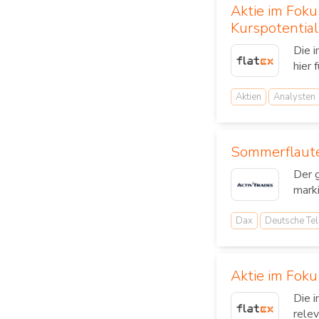
Aktie im Fok
Kurspotential
Die 
hier 
Aktien
Analysten
Sommerflaute
Der 
mark
Dax
Deutsche Te
Aktie im Foku
Die 
relev