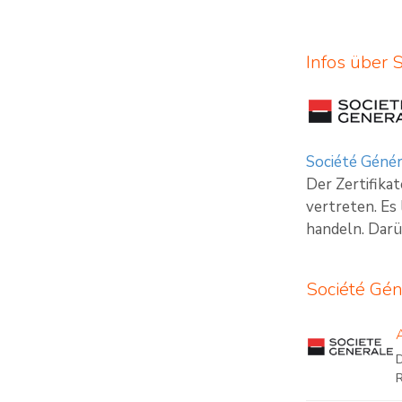
Infos über 
Société Génér
Der Zertifika
vertreten. Es
handeln. Darü
Société Gén