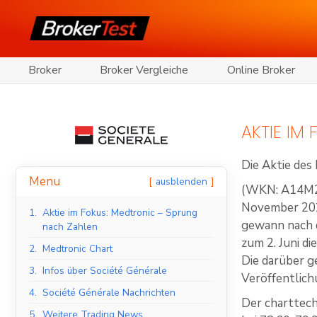
Broker
Broker Vergleiche
Online Broker
AKTIE IM
Die Aktie des
Menu
ausblenden
(WKN: A14M2J)
November 202
1.
Aktie im Fokus: Medtronic – Sprung
gewann nach d
nach Zahlen
zum 2. Juni di
2.
Medtronic Chart
Die darüber g
3.
Infos über Société Générale
Veröffentlich
4.
Société Générale Nachrichten
Der charttech
5.
Weitere Trading News