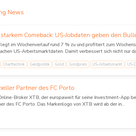
ing News
t starkem Comeback: US-Jobdaten geben den Bul
 legt im Wochenverlauf rund 7 % zu und profitiert zum Wochens
achen US-Arbeitsmarktdaten. Damit verbessert sich nicht nur d
Charttechnik
Geldpolitik
Gold
Goldpreis
US-Arbeitsmarkt
US-D
zieller Partner des FC Porto
Online-Broker XTB, der europaweit für seine Investment-App bek
ner des FC Porto. Das Markenlogo von XTB wird ab der in...