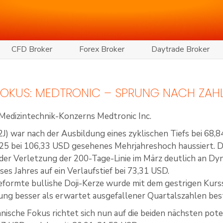
CFD Broker
Forex Broker
Daytrade Broker
 FOKUS: MEDTRONIC – SPRUNG NACH ZAH
 Medizintechnik-Konzerns Medtronic Inc.
 war nach der Ausbildung eines zyklischen Tiefs bei 68,8
5 bei 106,33 USD gesehenes Mehrjahreshoch haussiert. D
er Verletzung der 200-Tage-Linie im März deutlich an Dyn
eses Jahres auf ein Verlaufstief bei 73,31 USD.
eformte bullishe Doji-Kerze wurde mit dem gestrigen Kurss
ung besser als erwartet ausgefallener Quartalszahlen best
nische Fokus richtet sich nun auf die beiden nächsten pot