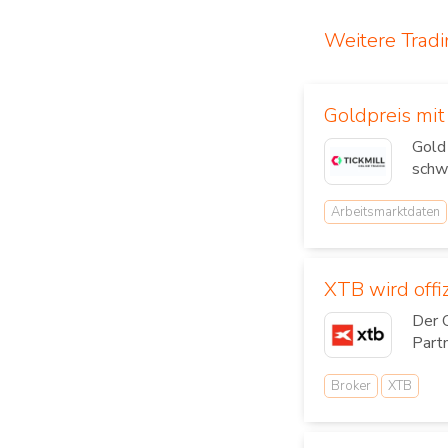
Weitere Trad
Goldpreis mi
Gold
schw
Arbeitsmarktdaten
XTB wird offi
Der 
Part
Broker
XTB