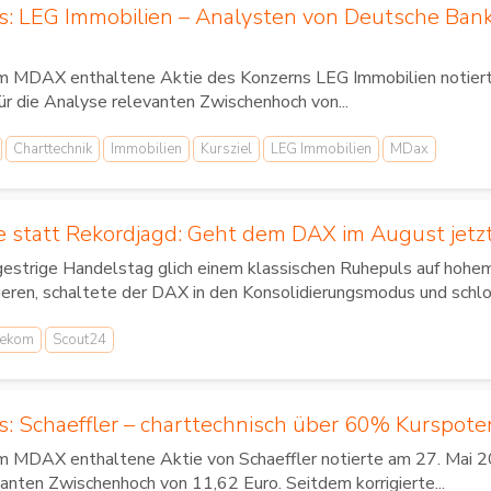
us: LEG Immobilien – Analysten von Deutsche Ban
im MDAX enthaltene Aktie des Konzerns LEG Immobilien notierte
für die Analyse relevanten Zwischenhoch von...
Charttechnik
Immobilien
Kursziel
LEG Immobilien
MDax
 statt Rekordjagd: Geht dem DAX im August jetzt
gestrige Handelstag glich einem klassischen Ruhepuls auf hoh
ieren, schaltete der DAX in den Konsolidierungsmodus und schlo
lekom
Scout24
s: Schaeffler – charttechnisch über 60% Kurspote
im MDAX enthaltene Aktie von Schaeffler notierte am 27. Mai 20
anten Zwischenhoch von 11,62 Euro. Seitdem korrigierte...