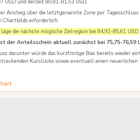
97 USD und derzeit 80,91-81,53 USD.
ger Anstieg über die letztgenannte Zone per Tagesschluss 
n Chartbilds erforderlich.
l läge die nächste mögliche Zielregion bei 84,92-85,61 USD.
ist der Anteilsschein aktuell zunächst bei 75,75-76,59 
uss darunter würde das kurzfristige Bias bereits wieder ein
treckenden Kurslücke sowie eventuell einen neuerlichen 
hart