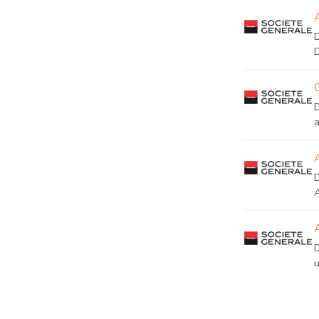
D
A
u