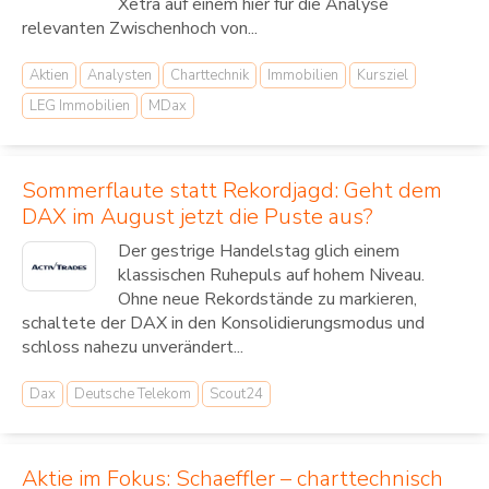
Xetra auf einem hier für die Analyse
relevanten Zwischenhoch von...
Aktien
Analysten
Charttechnik
Immobilien
Kursziel
LEG Immobilien
MDax
Sommerflaute statt Rekordjagd: Geht dem
DAX im August jetzt die Puste aus?
Der gestrige Handelstag glich einem
klassischen Ruhepuls auf hohem Niveau.
Ohne neue Rekordstände zu markieren,
schaltete der DAX in den Konsolidierungsmodus und
schloss nahezu unverändert...
Dax
Deutsche Telekom
Scout24
Aktie im Fokus: Schaeffler – charttechnisch