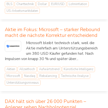
BLS
Charttechnik
Dollar
EUR/USD
Lohninflation
US-Arbeitsmarktdaten
Aktie im Fokus: Microsoft – starker Rebound
macht die nächste Korrektur entscheidend
Microsoft bleibt technisch stark, weil die
Aktie mehrfach am Unterstützungsbereich
um 380 USD Käufer gefunden hat. Nach
Impulsen von knapp 30 % und später über...
Aktien
Allzeithoch
Aufwärtstrend
Künstliche Intelligenz
Microsoft
Nasdaq
Rebalancing
Technische Analyse
Unterstützungsniveaus
DAX hält sich über 26 000 Punkten –
Anleger sehen Nachholpotenzial