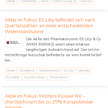
Aktien
Charttechnik
Ionos
IONOS Group SE
Kursziel
Aktie im Fokus: Eli Lilly befindet sich nach
Quartalszahlen an einer entscheidenden
Widerstandszone
Die Aktie des Pharmakonzerns Eli Lilly & Co
(WKN: 858560) weist einen intakten
langfristigen Aufwärtstrend auf. Der letzte
mittelfristige Kursschub beförderte sie vom Korrekturtief
bei...
Aktien
Allzeithoch
Aufwärtstrend
Eli Lilly
Ichimoku
Korrektur
Quartalszahlen
Widerstand
Aktie im Fokus: Wolters Kluwer NV –
charttechnisch bis zu 29% Kurspotential
möglich