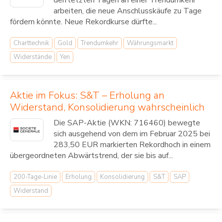
den letzten Tagen an einer Trendumkehr
arbeiten, die neue Anschlusskäufe zu Tage
fördern könnte. Neue Rekordkurse dürfte...
Charttechnik
Gold
Trendumkehr
Währungsmarkt
Widerstände
Yen
Aktie im Fokus: S&T – Erholung an
Widerstand, Konsolidierung wahrscheinlich
Die SAP-Aktie (WKN: 716460) bewegte
sich ausgehend von dem im Februar 2025 bei
283,50 EUR markierten Rekordhoch in einem
übergeordneten Abwärtstrend, der sie bis auf...
200-Tage-Linie
Erholung
Konsolidierung
S&T
SAP
Widerstand