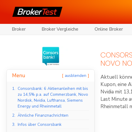
Broker
Broker Vergleiche
Online Broker
CONSORSB
NOVO NOR
Menu
ausblenden
Aktuell könn
Kupon, eine A
1.
Consorsbank: 6 Aktienanleihen mit bis
Nvidia mit 13
zu 14,5% p.a. auf Commerzbank, Novo
Last Minute a
Nordisk, Nvidia, Lufthansa, Siemens
Rheinmetall 
Energy und Rheinmetall
2.
Ähnliche Finanznachrichten
3.
Infos über Consorsbank