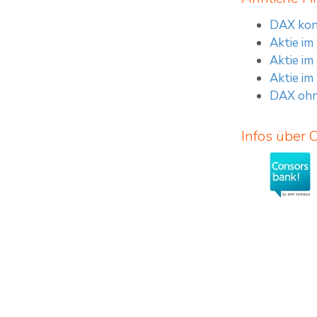
DAX kon
Aktie im
Aktie im
Aktie im
DAX ohn
Infos über 