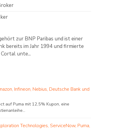
Broker
ker
gehört zur BNP Paribas und ist einer
k bereits im Jahr 1994 und firmierte
Cortal unte...
mazon, Infineon, Nebius, Deutsche Bank und
ect auf Puma mit 12,5% Kupon, eine
ienanleihe...
xploration Technologies, ServiceNow, Puma,