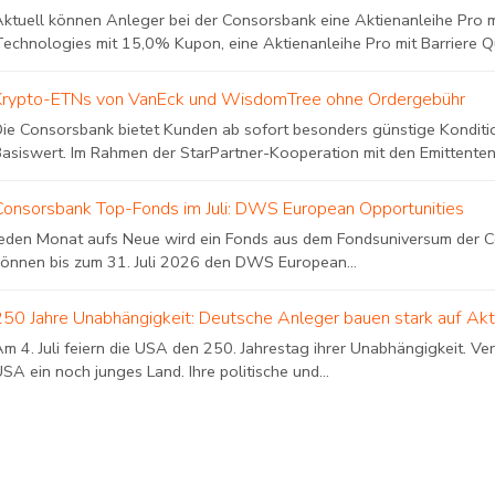
Aktuell können Anleger bei der Consorsbank eine Aktienanleihe Pro m
Technologies mit 15,0% Kupon, eine Aktienanleihe Pro mit Barriere Qu
Krypto-ETNs von VanEck und WisdomTree ohne Ordergebühr
Die Consorsbank bietet Kunden ab sofort besonders günstige Konditi
Basiswert. Im Rahmen der StarPartner-Kooperation mit den Emittenten
Consorsbank Top-Fonds im Juli: DWS European Opportunities
Jeden Monat aufs Neue wird ein Fonds aus dem Fondsuniversum der
können bis zum 31. Juli 2026 den DWS European...
250 Jahre Unabhängigkeit: Deutsche Anleger bauen stark auf Ak
m 4. Juli feiern die USA den 250. Jahrestag ihrer Unabhängigkeit. Ve
SA ein noch junges Land. Ihre politische und...