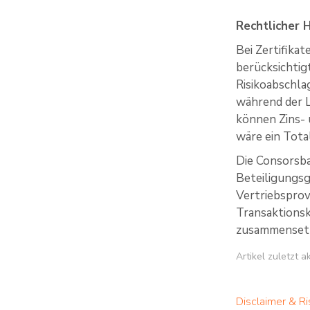
Rechtlicher 
Bei Zertifika
berücksichtig
Risikoabschla
während der La
können Zins- 
wäre ein Total
Die Consorsba
Beteiligungsg
Vertriebsprov
Transaktions
zusammensetzt
Artikel zuletzt a
Disclaimer & Ri