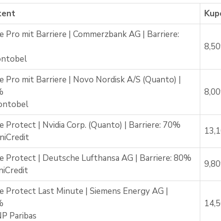
tent
Kup
e Pro mit Barriere | Commerzbank AG | Barriere:
8,5
ontobel
e Pro mit Barriere | Novo Nordisk A/S (Quanto) |
%
8,0
ontobel
e Protect | Nvidia Corp. (Quanto) | Barriere: 70%
13,
iCredit
e Protect | Deutsche Lufthansa AG | Barriere: 80%
9,8
iCredit
e Protect Last Minute | Siemens Energy AG |
%
14,
P Paribas