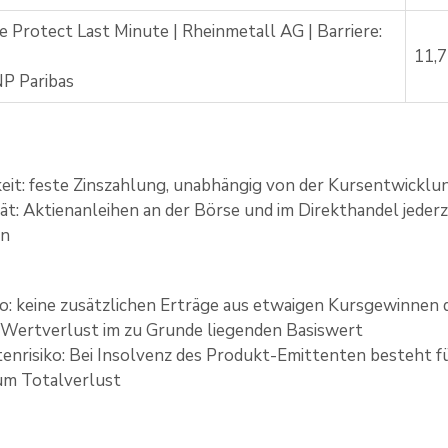
e Protect Last Minute | Rheinmetall AG | Barriere:
11,
P Paribas
eit: feste Zinszahlung, unabhängig von der Kursentwicklu
ität: Aktienanleihen an der Börse und im Direkthandel jede
en
ko: keine zusätzlichen Erträge aus etwaigen Kursgewinnen d
Wertverlust im zu Grunde liegenden Basiswert
enrisiko: Bei Insolvenz des Produkt-Emittenten besteht für 
zum Totalverlust