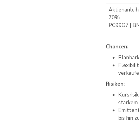
Aktienanleih
70%
PC99G7 | BN
Chancen:
Planbark
Flexibil
verkauf
Risiken:
Kursrisi
starkem 
Emittent
bis hin 