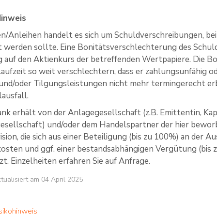
Hinweis
ten/Anleihen handelt es sich um Schuldverschreibungen, bei
t werden sollte. Eine Bonitätsverschlechterung des Schu
g auf den Aktienkurs der betreffenden Wertpapiere. Die Bo
ufzeit so weit verschlechtern, dass er zahlungsunfähig oder i
und/oder Tilgungsleistungen nicht mehr termingerecht er
ausfall.
nk erhält von der Anlagegesellschaft (z.B. Emittentin, Kap
esellschaft) und/oder dem Handelspartner der hier bewo
ision, die sich aus einer Beteiligung (bis zu 100%) an der 
kosten und ggf. einer bestandsabhängigen Vergütung (bis
. Einzelheiten erfahren Sie auf Anfrage.
ktualisiert am 04 April 2025
sikohinweis