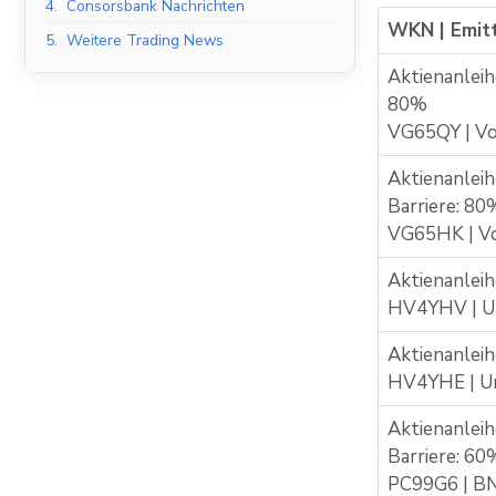
4.
Consorsbank Nachrichten
WKN | Emit
5.
Weitere Trading News
Aktienanleih
80%
VG65QY | V
Aktienanleih
Barriere: 80
VG65HK | V
Aktienanleih
HV4YHV | Un
Aktienanleih
HV4YHE | Un
Aktienanleih
Barriere: 60
PC99G6 | BN