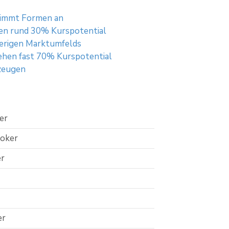
nimmt Formen an
hen rund 30% Kurspotential
ierigen Marktumfelds
sehen fast 70% Kurspotential
zeugen
er
roker
er
er