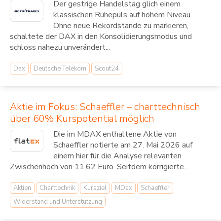
Der gestrige Handelstag glich einem
klassischen Ruhepuls auf hohem Niveau.
Ohne neue Rekordstände zu markieren,
schaltete der DAX in den Konsolidierungsmodus und
schloss nahezu unverändert...
Dax
Deutsche Telekom
Scout24
Aktie im Fokus: Schaeffler – charttechnisch
über 60% Kurspotential möglich
Die im MDAX enthaltene Aktie von
Schaeffler notierte am 27. Mai 2026 auf
einem hier für die Analyse relevanten
Zwischenhoch von 11,62 Euro. Seitdem korrigierte...
Aktien
Charttechnik
Kursziel
MDax
Schaeffler
Widerstand und Unterstützung