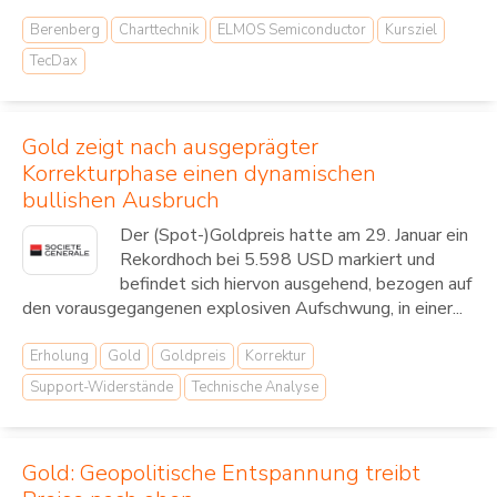
Berenberg
Charttechnik
ELMOS Semiconductor
Kursziel
TecDax
Gold zeigt nach ausgeprägter
Korrekturphase einen dynamischen
bullishen Ausbruch
Der (Spot-)Goldpreis hatte am 29. Januar ein
Rekordhoch bei 5.598 USD markiert und
befindet sich hiervon ausgehend, bezogen auf
den vorausgegangenen explosiven Aufschwung, in einer...
Erholung
Gold
Goldpreis
Korrektur
Support-Widerstände
Technische Analyse
Gold: Geopolitische Entspannung treibt