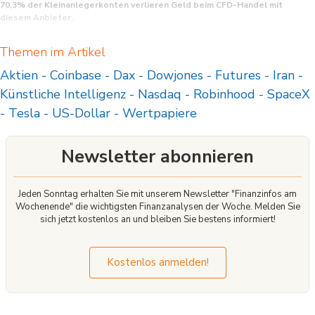
70,3% der Kleinanlegerkonten verlieren Geld beim CFD-Handel mit
diesem Anbieter.
CFD sind komplexe Instrumente und beinhalten wegen der Hebelwirkung ein
Themen im Artikel
hohes Risiko, schnell Geld zu verlieren. Sie sollten überlegen, ob Sie verstehen,
wie CFD funktionieren, und ob Sie es sich leisten können, das hohe Risiko
Aktien
-
Coinbase
-
Dax
-
Dowjones
-
Futures
-
Iran
-
einzugehen, Ihr Geld zu verlieren.
Künstliche Intelligenz
-
Nasdaq
-
Robinhood
-
SpaceX
-
Tesla
-
US-Dollar
-
Wertpapiere
Newsletter abonnieren
Jeden Sonntag erhalten Sie mit unserem Newsletter "Finanzinfos am
Wochenende" die wichtigsten Finanzanalysen der Woche. Melden Sie
sich jetzt kostenlos an und bleiben Sie bestens informiert!
Kostenlos anmelden!