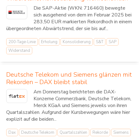
Die SAP-Aktie (WKN: 716460) bewegte
sich ausgehend von dem im Februar 2025 bei
283,50 EUR markierten Rekordhoch in einem
übergeordneten Abwärtstrend, der sie bis auf...
200-Tage-Linie
Erholung
Konsolidierung
S&T
SAP
Widerstand
Deutsche Telekom und Siemens glänzen mit
Rekorden – DAX bleibt stabil
Am Donnerstag berichteten die DAX-
Konzerne Commerzbank, Deutsche Telekom,
Merck KGaA und Siemens jeweils von ihren
Quartalszahlen. Aufgrund der Kursbewegungen wäre hier
explizit auf die beiden...
Dax
Deutsche Telekom
Quartalszahlen
Rekorde
Siemens