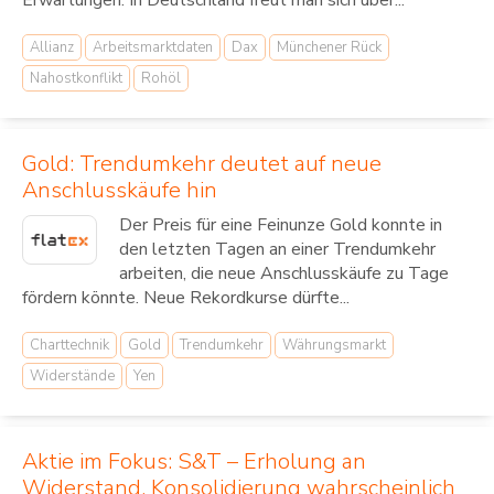
Allianz
Arbeitsmarktdaten
Dax
Münchener Rück
Nahostkonflikt
Rohöl
Gold: Trendumkehr deutet auf neue
Anschlusskäufe hin
Der Preis für eine Feinunze Gold konnte in
den letzten Tagen an einer Trendumkehr
arbeiten, die neue Anschlusskäufe zu Tage
fördern könnte. Neue Rekordkurse dürfte...
Charttechnik
Gold
Trendumkehr
Währungsmarkt
Widerstände
Yen
Aktie im Fokus: S&T – Erholung an
Widerstand, Konsolidierung wahrscheinlich