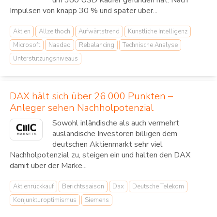
Impulsen von knapp 30 % und später über...
Aktien
Allzeithoch
Aufwärtstrend
Künstliche Intelligenz
Microsoft
Nasdaq
Rebalancing
Technische Analyse
Unterstützungsniveaus
DAX hält sich über 26 000 Punkten –
Anleger sehen Nachholpotenzial
Sowohl inländische als auch vermehrt
ausländische Investoren billigen dem
deutschen Aktienmarkt sehr viel
Nachholpotenzial zu, steigen ein und halten den DAX
damit über der Marke...
Aktienrückkauf
Berichtssaison
Dax
Deutsche Telekom
Konjunkturoptimismus
Siemens