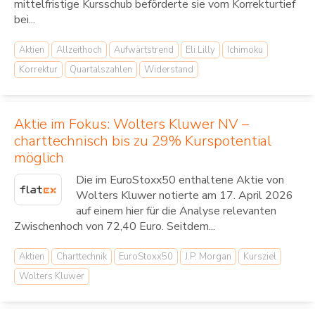
mittelfristige Kursschub beförderte sie vom Korrekturtief
bei...
Aktien
Allzeithoch
Aufwärtstrend
Eli Lilly
Ichimoku
Korrektur
Quartalszahlen
Widerstand
Aktie im Fokus: Wolters Kluwer NV –
charttechnisch bis zu 29% Kurspotential
möglich
Die im EuroStoxx50 enthaltene Aktie von
Wolters Kluwer notierte am 17. April 2026
auf einem hier für die Analyse relevanten
Zwischenhoch von 72,40 Euro. Seitdem...
Aktien
Charttechnik
EuroStoxx50
J.P. Morgan
Kursziel
Wolters Kluwer