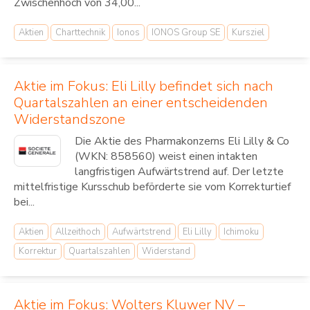
Zwischenhoch von 34,00...
Aktien
Charttechnik
Ionos
IONOS Group SE
Kursziel
Aktie im Fokus: Eli Lilly befindet sich nach
Quartalszahlen an einer entscheidenden
Widerstandszone
Die Aktie des Pharmakonzerns Eli Lilly & Co
(WKN: 858560) weist einen intakten
langfristigen Aufwärtstrend auf. Der letzte
mittelfristige Kursschub beförderte sie vom Korrekturtief
bei...
Aktien
Allzeithoch
Aufwärtstrend
Eli Lilly
Ichimoku
Korrektur
Quartalszahlen
Widerstand
Aktie im Fokus: Wolters Kluwer NV –