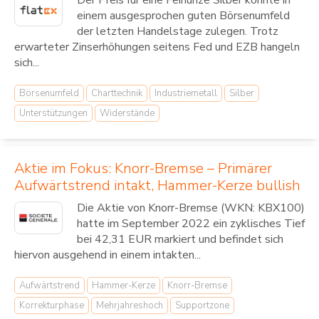
Der Preis für eine Feinunze Silber konnte in
einem ausgesprochen guten Börsenumfeld
der letzten Handelstage zulegen. Trotz
erwarteter Zinserhöhungen seitens Fed und EZB hangeln
sich...
Börsenumfeld
Charttechnik
Industriemetall
Silber
Unterstützungen
Widerstände
Aktie im Fokus: Knorr-Bremse – Primärer
Aufwärtstrend intakt, Hammer-Kerze bullish
Die Aktie von Knorr-Bremse (WKN: KBX100)
hatte im September 2022 ein zyklisches Tief
bei 42,31 EUR markiert und befindet sich
hiervon ausgehend in einem intakten...
Aufwärtstrend
Hammer-Kerze
Knorr-Bremse
Korrekturphase
Mehrjahreshoch
Supportzone