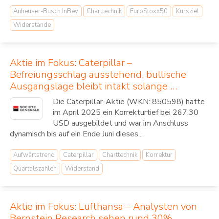
Anheuser-Busch InBev
Charttechnik
EuroStoxx50
Kursziel
Widerstände
Aktie im Fokus: Caterpillar –
Befreiungsschlag ausstehend, bullische
Ausgangslage bleibt intakt solange …
Die Caterpillar-Aktie (WKN: 850598) hatte
im April 2025 ein Korrekturtief bei 267,30
USD ausgebildet und war im Anschluss
dynamisch bis auf ein Ende Juni dieses...
Aufwärtstrend
Caterpillar
Charttechnik
Korrektur
Quartalszahlen
Widerstand
Aktie im Fokus: Lufthansa – Analysten von
Bernstein Research sehen rund 30%