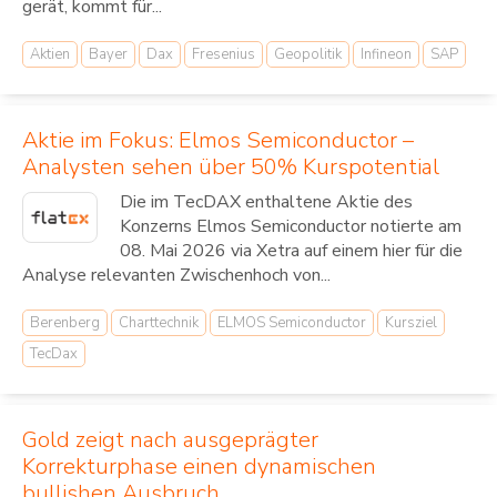
gerät, kommt für...
Aktien
Bayer
Dax
Fresenius
Geopolitik
Infineon
SAP
Aktie im Fokus: Elmos Semiconductor –
Analysten sehen über 50% Kurspotential
Die im TecDAX enthaltene Aktie des
Konzerns Elmos Semiconductor notierte am
08. Mai 2026 via Xetra auf einem hier für die
Analyse relevanten Zwischenhoch von...
Berenberg
Charttechnik
ELMOS Semiconductor
Kursziel
TecDax
Gold zeigt nach ausgeprägter
Korrekturphase einen dynamischen
bullishen Ausbruch