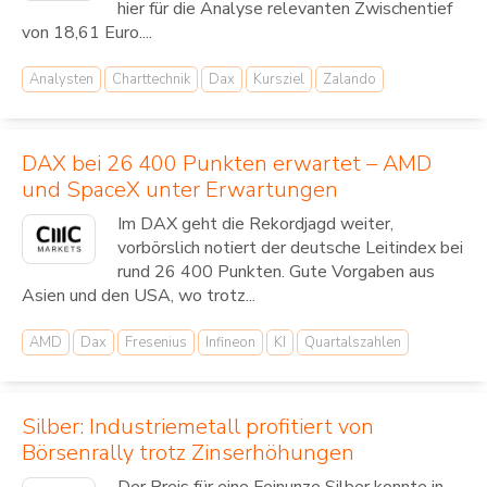
hier für die Analyse relevanten Zwischentief
von 18,61 Euro....
Analysten
Charttechnik
Dax
Kursziel
Zalando
DAX bei 26 400 Punkten erwartet – AMD
und SpaceX unter Erwartungen
Im DAX geht die Rekordjagd weiter,
vorbörslich notiert der deutsche Leitindex bei
rund 26 400 Punkten. Gute Vorgaben aus
Asien und den USA, wo trotz...
AMD
Dax
Fresenius
Infineon
KI
Quartalszahlen
Silber: Industriemetall profitiert von
Börsenrally trotz Zinserhöhungen