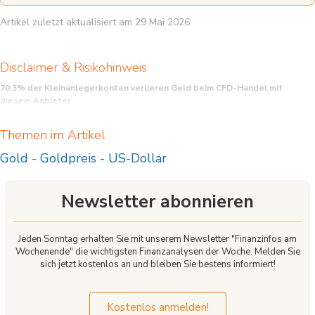
Artikel zuletzt aktualisiert am 29 Mai 2026
Disclaimer & Risikohinweis
70,3% der Kleinanlegerkonten verlieren Geld beim CFD-Handel mit
diesem Anbieter.
CFD sind komplexe Instrumente und beinhalten wegen der Hebelwirkung ein
Themen im Artikel
hohes Risiko, schnell Geld zu verlieren. Sie sollten überlegen, ob Sie verstehen,
wie CFD funktionieren, und ob Sie es sich leisten können, das hohe Risiko
Gold
-
Goldpreis
-
US-Dollar
einzugehen, Ihr Geld zu verlieren.
Newsletter abonnieren
Jeden Sonntag erhalten Sie mit unserem Newsletter "Finanzinfos am
Wochenende" die wichtigsten Finanzanalysen der Woche. Melden Sie
sich jetzt kostenlos an und bleiben Sie bestens informiert!
Kostenlos anmelden!