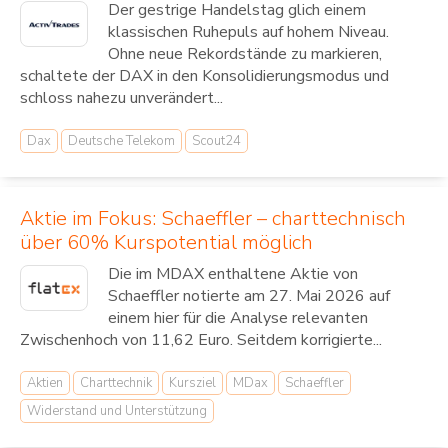
Der gestrige Handelstag glich einem
klassischen Ruhepuls auf hohem Niveau.
Ohne neue Rekordstände zu markieren,
schaltete der DAX in den Konsolidierungsmodus und
schloss nahezu unverändert...
Dax
Deutsche Telekom
Scout24
Aktie im Fokus: Schaeffler – charttechnisch
über 60% Kurspotential möglich
Die im MDAX enthaltene Aktie von
Schaeffler notierte am 27. Mai 2026 auf
einem hier für die Analyse relevanten
Zwischenhoch von 11,62 Euro. Seitdem korrigierte...
Aktien
Charttechnik
Kursziel
MDax
Schaeffler
Widerstand und Unterstützung