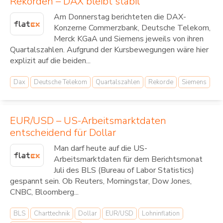
Rekorden – DAX bleibt stabil
Am Donnerstag berichteten die DAX-
Konzerne Commerzbank, Deutsche Telekom,
Merck KGaA und Siemens jeweils von ihren
Quartalszahlen. Aufgrund der Kursbewegungen wäre hier
explizit auf die beiden...
Dax
Deutsche Telekom
Quartalszahlen
Rekorde
Siemens
EUR/USD – US-Arbeitsmarktdaten
entscheidend für Dollar
Man darf heute auf die US-
Arbeitsmarktdaten für dem Berichtsmonat
Juli des BLS (Bureau of Labor Statistics)
gespannt sein. Ob Reuters, Morningstar, Dow Jones,
CNBC, Bloomberg...
BLS
Charttechnik
Dollar
EUR/USD
Lohninflation