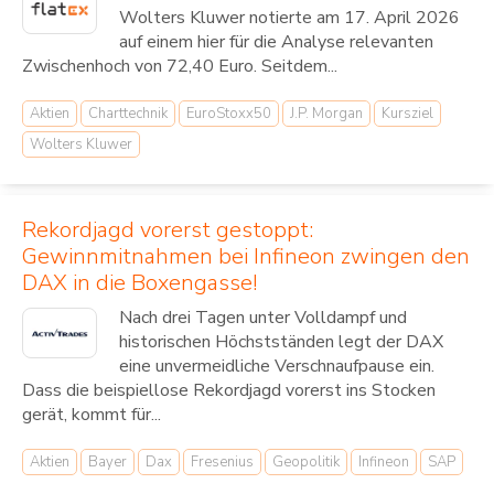
Wolters Kluwer notierte am 17. April 2026
auf einem hier für die Analyse relevanten
Zwischenhoch von 72,40 Euro. Seitdem...
Aktien
Charttechnik
EuroStoxx50
J.P. Morgan
Kursziel
Wolters Kluwer
Rekordjagd vorerst gestoppt:
Gewinnmitnahmen bei Infineon zwingen den
DAX in die Boxengasse!
Nach drei Tagen unter Volldampf und
historischen Höchstständen legt der DAX
eine unvermeidliche Verschnaufpause ein.
Dass die beispiellose Rekordjagd vorerst ins Stocken
gerät, kommt für...
Aktien
Bayer
Dax
Fresenius
Geopolitik
Infineon
SAP