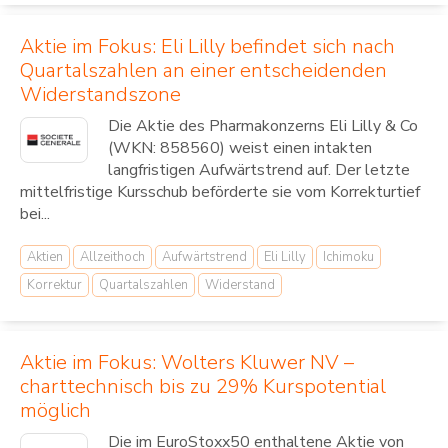
Aktie im Fokus: Eli Lilly befindet sich nach
Quartalszahlen an einer entscheidenden
Widerstandszone
Die Aktie des Pharmakonzerns Eli Lilly & Co
(WKN: 858560) weist einen intakten
langfristigen Aufwärtstrend auf. Der letzte
mittelfristige Kursschub beförderte sie vom Korrekturtief
bei...
Aktien
Allzeithoch
Aufwärtstrend
Eli Lilly
Ichimoku
Korrektur
Quartalszahlen
Widerstand
Aktie im Fokus: Wolters Kluwer NV –
charttechnisch bis zu 29% Kurspotential
möglich
Die im EuroStoxx50 enthaltene Aktie von