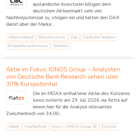
ausländische Investoren billigen dem
deutschen Aktienmarkt sehr viel
Nachholpotenzial zu, steigen ein und halten den DAX
damit über der Marke...
Aktienrückkauf
Berichtssaison
Dax
Deutsche Telekom
Konjunkturoptimismus
Siemens
Aktie im Fokus: IONOS Group – Analysten
von Deutsche Bank Research sehen über
30% Kurspotential
Die im MDAX enthaltene Aktie des Konzerns
Ionos notierte am 29. Juli 2026 via Xetra auf
einem hier für die Analyse relevanten
Zwischenhoch von 34,00...
Aktien
Charttechnik
Ionos
IONOS Group SE
Kursziel