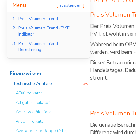
Menu
ausblenden
Preis Volumen Tr
1.
Preis Volumen Trend
Der Preis Volumen T
2.
Preis Volumen Trend (PVT)
PVT, obwohl in sei
Indikator
3.
Preis Volumen Trend –
Während beim OBV d
Berechnung
werden, wird beim 
Dieser Betrag orie
Handelstages. Dadu
Finanzwissen
strömt.
Technische Analyse
ADX Indikator
Alligator Indikator
Andrews Pitchfork
Preis Volumen T
Aroon Indikator
Die genaue Berechn
Average True Range (ATR)
Differenz wird durc