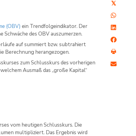
𝕏
me (OBV)
ein Trendfolgeindikator. Der
iche Schwäche des OBV auszumerzen.
läufe auf summiert bzw. subtrahiert
die Berechnung herangezogen.
usskurses zum Schlusskurs des vorherigen
n welchem Ausmaß das „große Kapital“
rses vom heutigen Schlusskurs. Die
lumen multipliziert. Das Ergebnis wird