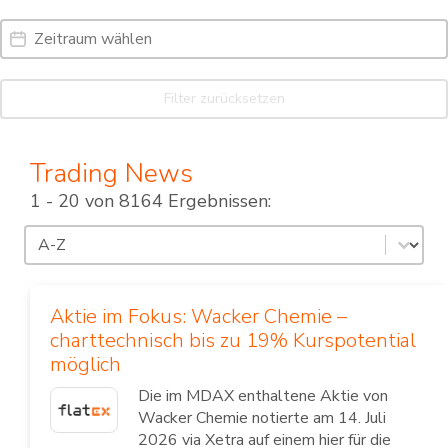
Date Range
Date
Filter zurücksetzen
Trading News
1 - 20 von 8164 Ergebnissen:
Sortierung
Sort content
Aktie im Fokus: Wacker Chemie –
charttechnisch bis zu 19% Kurspotential
möglich
Die im MDAX enthaltene Aktie von
Wacker Chemie notierte am 14. Juli
2026 via Xetra auf einem hier für die