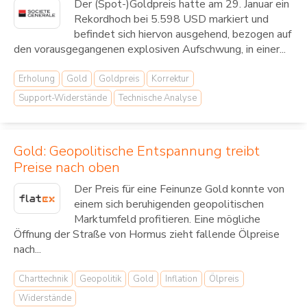
Der (Spot-)Goldpreis hatte am 29. Januar ein
Rekordhoch bei 5.598 USD markiert und
befindet sich hiervon ausgehend, bezogen auf
den vorausgegangenen explosiven Aufschwung, in einer...
Erholung
Gold
Goldpreis
Korrektur
Support-Widerstände
Technische Analyse
Gold: Geopolitische Entspannung treibt
Preise nach oben
Der Preis für eine Feinunze Gold konnte von
einem sich beruhigenden geopolitischen
Marktumfeld profitieren. Eine mögliche
Öffnung der Straße von Hormus zieht fallende Ölpreise
nach...
Charttechnik
Geopolitik
Gold
Inflation
Ölpreis
Widerstände