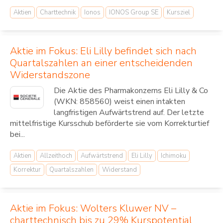
Aktien
Charttechnik
Ionos
IONOS Group SE
Kursziel
Aktie im Fokus: Eli Lilly befindet sich nach
Quartalszahlen an einer entscheidenden
Widerstandszone
Die Aktie des Pharmakonzerns Eli Lilly & Co
(WKN: 858560) weist einen intakten
langfristigen Aufwärtstrend auf. Der letzte
mittelfristige Kursschub beförderte sie vom Korrekturtief
bei...
Aktien
Allzeithoch
Aufwärtstrend
Eli Lilly
Ichimoku
Korrektur
Quartalszahlen
Widerstand
Aktie im Fokus: Wolters Kluwer NV –
charttechnisch bis zu 29% Kurspotential