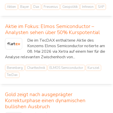
Aktien
Bayer
Dax
Fresenius
Geopolitik
Infineon
SAP
Aktie im Fokus: Elmos Semiconductor –
Analysten sehen über 50% Kurspotential
Die im TecDAX enthaltene Aktie des
Konzerns Elmos Semiconductor notierte am
08. Mai 2026 via Xetra auf einem hier für die
Analyse relevanten Zwischenhoch von...
Berenberg
Charttechnik
ELMOS Semiconductor
Kursziel
TecDax
Gold zeigt nach ausgeprägter
Korrekturphase einen dynamischen
bullishen Ausbruch