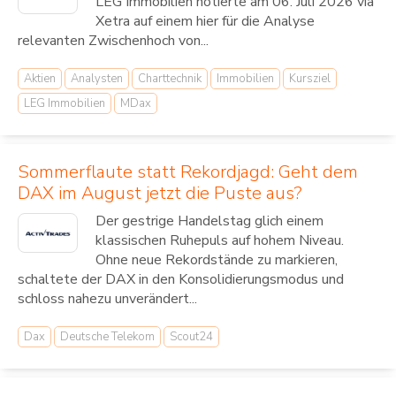
LEG Immobilien notierte am 06. Juli 2026 via
Xetra auf einem hier für die Analyse
relevanten Zwischenhoch von...
Aktien
Analysten
Charttechnik
Immobilien
Kursziel
LEG Immobilien
MDax
Sommerflaute statt Rekordjagd: Geht dem
DAX im August jetzt die Puste aus?
Der gestrige Handelstag glich einem
klassischen Ruhepuls auf hohem Niveau.
Ohne neue Rekordstände zu markieren,
schaltete der DAX in den Konsolidierungsmodus und
schloss nahezu unverändert...
Dax
Deutsche Telekom
Scout24