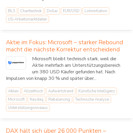
BLS
Charttechnik
Dollar
EUR/USD
Lohninflation
US-Arbeitsmarktdaten
Aktie im Fokus: Microsoft – starker Rebound
macht die nächste Korrektur entscheidend
Microsoft bleibt technisch stark, weil die
Aktie mehrfach am Unterstützungsbereich
um 380 USD Käufer gefunden hat. Nach
Impulsen von knapp 30 % und später über...
Aktien
Allzeithoch
Aufwärtstrend
Künstliche Intelligenz
Microsoft
Nasdaq
Rebalancing
Technische Analyse
Unterstützungsniveaus
DAX hält sich über 26 000 Punkten –