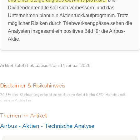
Dividendenrendite soll sich verbessern, und das
Unternehmen plant ein Aktienrückkaufprogramm. Trotz
möglicher Risiken durch Triebwerksengpässe sehen die
Analysten insgesamt ein positives Bild für die Airbus-
Aktie.
Artikel zuletzt aktualisiert am 14 Januar 2025
Disclaimer & Risikohinweis
70,3% der Kleinanlegerkonten verlieren Geld beim CFD-Handel mit
diesem Anbieter.
CFD sind komplexe Instrumente und beinhalten wegen der Hebelwirkung ein
Themen im Artikel
hohes Risiko, schnell Geld zu verlieren. Sie sollten überlegen, ob Sie verstehen,
wie CFD funktionieren, und ob Sie es sich leisten können, das hohe Risiko
Airbus
-
Aktien
-
Technische Analyse
einzugehen, Ihr Geld zu verlieren.