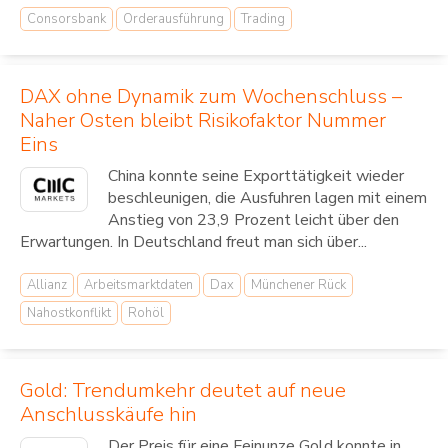
Consorsbank
Orderausführung
Trading
DAX ohne Dynamik zum Wochenschluss –
Naher Osten bleibt Risikofaktor Nummer
Eins
China konnte seine Exporttätigkeit wieder
beschleunigen, die Ausfuhren lagen mit einem
Anstieg von 23,9 Prozent leicht über den
Erwartungen. In Deutschland freut man sich über...
Allianz
Arbeitsmarktdaten
Dax
Münchener Rück
Nahostkonflikt
Rohöl
Gold: Trendumkehr deutet auf neue
Anschlusskäufe hin
Der Preis für eine Feinunze Gold konnte in