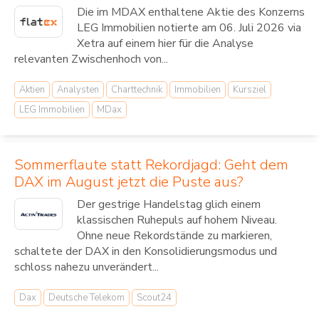
Die im MDAX enthaltene Aktie des Konzerns
LEG Immobilien notierte am 06. Juli 2026 via
Xetra auf einem hier für die Analyse
relevanten Zwischenhoch von...
Aktien
Analysten
Charttechnik
Immobilien
Kursziel
LEG Immobilien
MDax
Sommerflaute statt Rekordjagd: Geht dem
DAX im August jetzt die Puste aus?
Der gestrige Handelstag glich einem
klassischen Ruhepuls auf hohem Niveau.
Ohne neue Rekordstände zu markieren,
schaltete der DAX in den Konsolidierungsmodus und
schloss nahezu unverändert...
Dax
Deutsche Telekom
Scout24