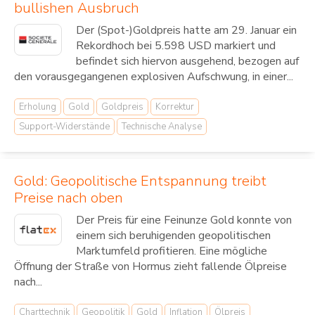
bullishen Ausbruch
Der (Spot-)Goldpreis hatte am 29. Januar ein
Rekordhoch bei 5.598 USD markiert und
befindet sich hiervon ausgehend, bezogen auf
den vorausgegangenen explosiven Aufschwung, in einer...
Erholung
Gold
Goldpreis
Korrektur
Support-Widerstände
Technische Analyse
Gold: Geopolitische Entspannung treibt
Preise nach oben
Der Preis für eine Feinunze Gold konnte von
einem sich beruhigenden geopolitischen
Marktumfeld profitieren. Eine mögliche
Öffnung der Straße von Hormus zieht fallende Ölpreise
nach...
Charttechnik
Geopolitik
Gold
Inflation
Ölpreis