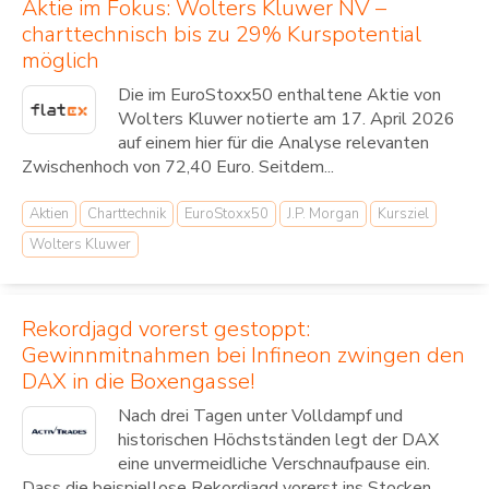
Aktie im Fokus: Wolters Kluwer NV –
charttechnisch bis zu 29% Kurspotential
möglich
Die im EuroStoxx50 enthaltene Aktie von
Wolters Kluwer notierte am 17. April 2026
auf einem hier für die Analyse relevanten
Zwischenhoch von 72,40 Euro. Seitdem...
Aktien
Charttechnik
EuroStoxx50
J.P. Morgan
Kursziel
Wolters Kluwer
Rekordjagd vorerst gestoppt:
Gewinnmitnahmen bei Infineon zwingen den
DAX in die Boxengasse!
Nach drei Tagen unter Volldampf und
historischen Höchstständen legt der DAX
eine unvermeidliche Verschnaufpause ein.
Dass die beispiellose Rekordjagd vorerst ins Stocken