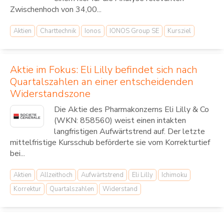
Zwischenhoch von 34,00...
Aktien
Charttechnik
Ionos
IONOS Group SE
Kursziel
Aktie im Fokus: Eli Lilly befindet sich nach
Quartalszahlen an einer entscheidenden
Widerstandszone
Die Aktie des Pharmakonzerns Eli Lilly & Co
(WKN: 858560) weist einen intakten
langfristigen Aufwärtstrend auf. Der letzte
mittelfristige Kursschub beförderte sie vom Korrekturtief
bei...
Aktien
Allzeithoch
Aufwärtstrend
Eli Lilly
Ichimoku
Korrektur
Quartalszahlen
Widerstand