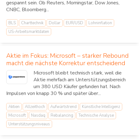
gespannt sein. Ob Reuters, Morningstar, Dow Jones,
CNBC, Bloomberg...
BLS
Charttechnik
Dollar
EUR/USD
Lohninflation
US-Arbeitsmarktdaten
Aktie im Fokus: Microsoft – starker Rebound
macht die nächste Korrektur entscheidend
Microsoft bleibt technisch stark, weil die
Aktie mehrfach am Unterstützungsbereich
um 380 USD Käufer gefunden hat. Nach
Impulsen von knapp 30 % und später über...
Aktien
Allzeithoch
Aufwärtstrend
Künstliche Intelligenz
Microsoft
Nasdaq
Rebalancing
Technische Analyse
Unterstützungsniveaus