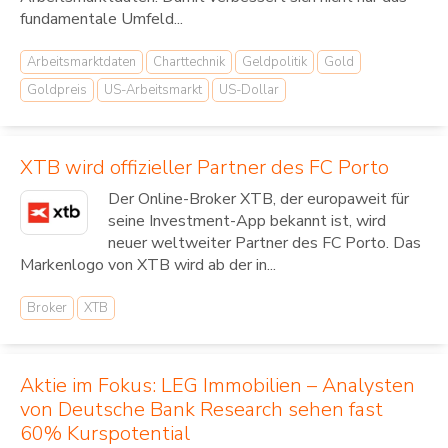
fundamentale Umfeld...
Arbeitsmarktdaten
Charttechnik
Geldpolitik
Gold
Goldpreis
US-Arbeitsmarkt
US-Dollar
XTB wird offizieller Partner des FC Porto
Der Online-Broker XTB, der europaweit für
seine Investment-App bekannt ist, wird
neuer weltweiter Partner des FC Porto. Das
Markenlogo von XTB wird ab der in...
Broker
XTB
Aktie im Fokus: LEG Immobilien – Analysten
von Deutsche Bank Research sehen fast
60% Kurspotential