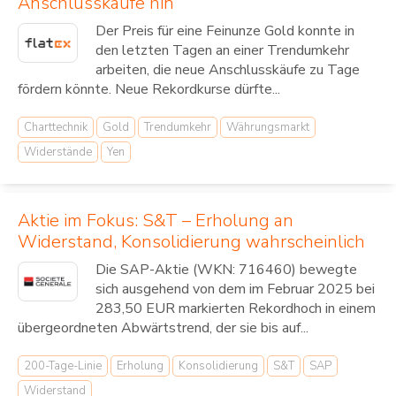
Anschlusskäufe hin
Der Preis für eine Feinunze Gold konnte in
den letzten Tagen an einer Trendumkehr
arbeiten, die neue Anschlusskäufe zu Tage
fördern könnte. Neue Rekordkurse dürfte...
Charttechnik
Gold
Trendumkehr
Währungsmarkt
Widerstände
Yen
Aktie im Fokus: S&T – Erholung an
Widerstand, Konsolidierung wahrscheinlich
Die SAP-Aktie (WKN: 716460) bewegte
sich ausgehend von dem im Februar 2025 bei
283,50 EUR markierten Rekordhoch in einem
übergeordneten Abwärtstrend, der sie bis auf...
200-Tage-Linie
Erholung
Konsolidierung
S&T
SAP
Widerstand