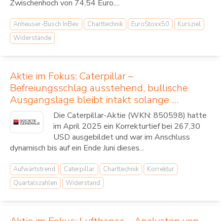
Zwischenhoch von 74,54 Euro....
Anheuser-Busch InBev
Charttechnik
EuroStoxx50
Kursziel
Widerstände
Aktie im Fokus: Caterpillar –
Befreiungsschlag ausstehend, bullische
Ausgangslage bleibt intakt solange …
Die Caterpillar-Aktie (WKN: 850598) hatte
im April 2025 ein Korrekturtief bei 267,30
USD ausgebildet und war im Anschluss
dynamisch bis auf ein Ende Juni dieses...
Aufwärtstrend
Caterpillar
Charttechnik
Korrektur
Quartalszahlen
Widerstand