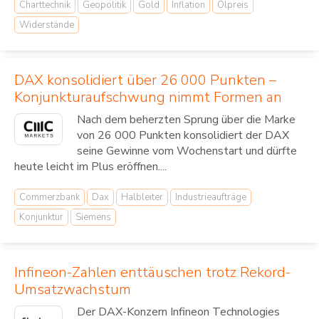
Charttechnik
Geopolitik
Gold
Inflation
Ölpreis
Widerstände
DAX konsolidiert über 26 000 Punkten –
Konjunkturaufschwung nimmt Formen an
Nach dem beherzten Sprung über die Marke
von 26 000 Punkten konsolidiert der DAX
seine Gewinne vom Wochenstart und dürfte
heute leicht im Plus eröffnen....
Commerzbank
Dax
Halbleiter
Industrieaufträge
Konjunktur
Siemens
Infineon-Zahlen enttäuschen trotz Rekord-
Umsatzwachstum
Der DAX-Konzern Infineon Technologies