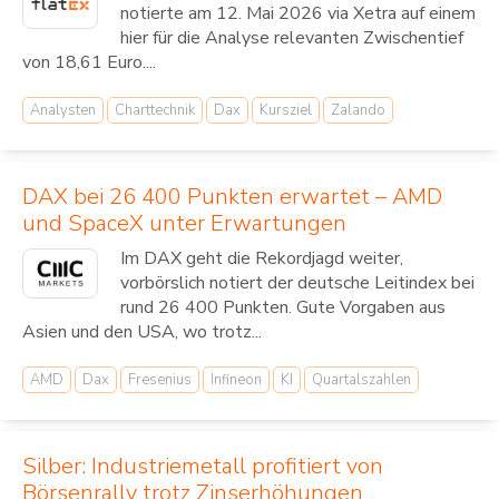
notierte am 12. Mai 2026 via Xetra auf einem
hier für die Analyse relevanten Zwischentief
von 18,61 Euro....
Analysten
Charttechnik
Dax
Kursziel
Zalando
DAX bei 26 400 Punkten erwartet – AMD
und SpaceX unter Erwartungen
Im DAX geht die Rekordjagd weiter,
vorbörslich notiert der deutsche Leitindex bei
rund 26 400 Punkten. Gute Vorgaben aus
Asien und den USA, wo trotz...
AMD
Dax
Fresenius
Infineon
KI
Quartalszahlen
Silber: Industriemetall profitiert von
Börsenrally trotz Zinserhöhungen