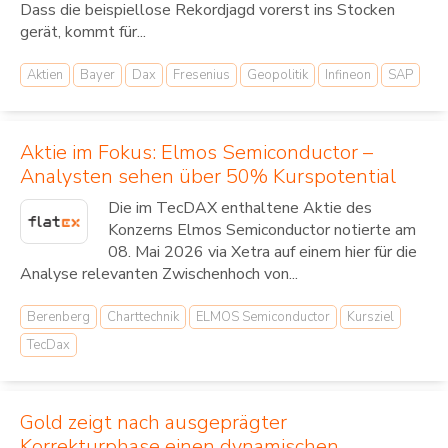
Dass die beispiellose Rekordjagd vorerst ins Stocken
gerät, kommt für...
Aktien
Bayer
Dax
Fresenius
Geopolitik
Infineon
SAP
Aktie im Fokus: Elmos Semiconductor –
Analysten sehen über 50% Kurspotential
Die im TecDAX enthaltene Aktie des
Konzerns Elmos Semiconductor notierte am
08. Mai 2026 via Xetra auf einem hier für die
Analyse relevanten Zwischenhoch von...
Berenberg
Charttechnik
ELMOS Semiconductor
Kursziel
TecDax
Gold zeigt nach ausgeprägter
Korrekturphase einen dynamischen