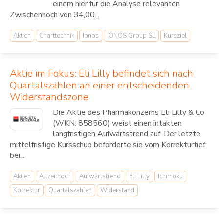
einem hier für die Analyse relevanten
Zwischenhoch von 34,00...
Aktien
Charttechnik
Ionos
IONOS Group SE
Kursziel
Aktie im Fokus: Eli Lilly befindet sich nach
Quartalszahlen an einer entscheidenden
Widerstandszone
Die Aktie des Pharmakonzerns Eli Lilly & Co
(WKN: 858560) weist einen intakten
langfristigen Aufwärtstrend auf. Der letzte
mittelfristige Kursschub beförderte sie vom Korrekturtief
bei...
Aktien
Allzeithoch
Aufwärtstrend
Eli Lilly
Ichimoku
Korrektur
Quartalszahlen
Widerstand