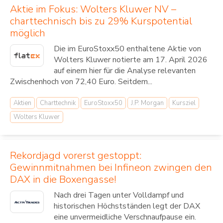
Aktie im Fokus: Wolters Kluwer NV –
charttechnisch bis zu 29% Kurspotential
möglich
Die im EuroStoxx50 enthaltene Aktie von
Wolters Kluwer notierte am 17. April 2026
auf einem hier für die Analyse relevanten
Zwischenhoch von 72,40 Euro. Seitdem...
Aktien
Charttechnik
EuroStoxx50
J.P. Morgan
Kursziel
Wolters Kluwer
Rekordjagd vorerst gestoppt:
Gewinnmitnahmen bei Infineon zwingen den
DAX in die Boxengasse!
Nach drei Tagen unter Volldampf und
historischen Höchstständen legt der DAX
eine unvermeidliche Verschnaufpause ein.