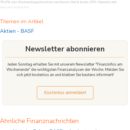
70,3% der Kleinanlegerkonten verlieren Geld beim CFD-Handel mit
diesem Anbieter.
CFD sind komplexe Instrumente und beinhalten wegen der Hebelwirkung ein
Themen im Artikel
hohes Risiko, schnell Geld zu verlieren. Sie sollten überlegen, ob Sie verstehen,
wie CFD funktionieren, und ob Sie es sich leisten können, das hohe Risiko
Aktien
-
BASF
einzugehen, Ihr Geld zu verlieren.
Newsletter abonnieren
Jeden Sonntag erhalten Sie mit unserem Newsletter "Finanzinfos am
Wochenende" die wichtigsten Finanzanalysen der Woche. Melden Sie
sich jetzt kostenlos an und bleiben Sie bestens informiert!
Kostenlos anmelden!
Ähnliche Finanznachrichten