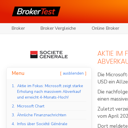
Broker
Broker Vergleiche
Online Broker
AKTIE IM
ABVERKA
Menu
ausblenden
Die Microsoft
USD ein Allze
1.
Aktie im Fokus: Microsoft zeigt starke
Die nachfolge
Erholung nach massivem Abverkauf
und erreicht 4-Monats-Hoch!
einen massive
2.
Microsoft Chart
Zuletzt verze
3.
Ähnliche Finanznachrichten
vom April 202
4.
Infos über Société Générale
Dort meldeten