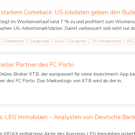
t starkem Comeback: US-Jobdaten geben den Bul
 legt im Wochenverlauf rund 7 % zu und profitiert zum Wochens
achen US-Arbeitsmarktdaten. Damit verbessert sich nicht nur d
Charttechnik
Geldpolitik
Gold
Goldpreis
US-Arbeitsmarkt
US-D
zieller Partner des FC Porto
Online-Broker XTB, der europaweit für seine Investment-App bek
ner des FC Porto. Das Markenlogo von XTB wird ab der in...
us: LEG Immobilien – Analysten von Deutsche Ban
im MDAX enthaltene Aktie des Konzerns LEG Immobilien notierte