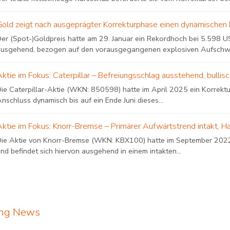
Gold zeigt nach ausgeprägter Korrekturphase einen dynamischen 
Der (Spot-)Goldpreis hatte am 29. Januar ein Rekordhoch bei 5.598 US
ausgehend, bezogen auf den vorausgegangenen explosiven Aufschwung
Aktie im Fokus: Caterpillar – Befreiungsschlag ausstehend, bulli
Die Caterpillar-Aktie (WKN: 850598) hatte im April 2025 ein Korrekt
nschluss dynamisch bis auf ein Ende Juni dieses...
Aktie im Fokus: Knorr-Bremse – Primärer Aufwärtstrend intakt, H
Die Aktie von Knorr-Bremse (WKN: KBX100) hatte im September 2022 e
nd befindet sich hiervon ausgehend in einem intakten...
ing News