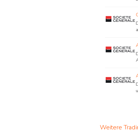
A
u
Weitere Trad