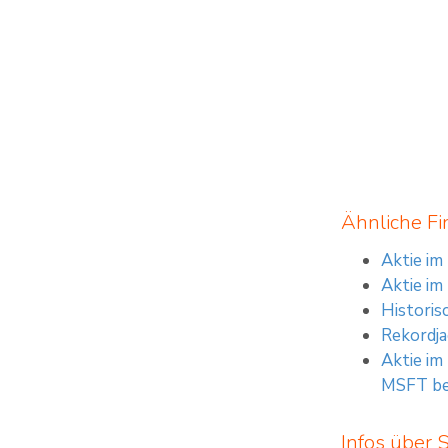
Ähnliche Fi
Aktie im
Aktie im
Historis
Rekordja
Aktie im
MSFT b
Infos über 