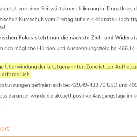
zuletzt von einer Seitwärtskonsolidierung im Dunstkreis 
ischen Kursschub vom Freitag auf ein 4-Monats-Hoch trigg
al.
nischen Fokus steht nun die nächste Ziel- und Widerst
en sich mögliche Hürden und Ausdehnungsziele bei 466,1
ge Überwindung der letztgenannten Zone ist zur Aufhellun
erforderlich.
rstützungen befinden sich bei 429,49-433,70 USD und 40
uss darunter würde die aktuell positive Ausgangslage im ku
.
hart