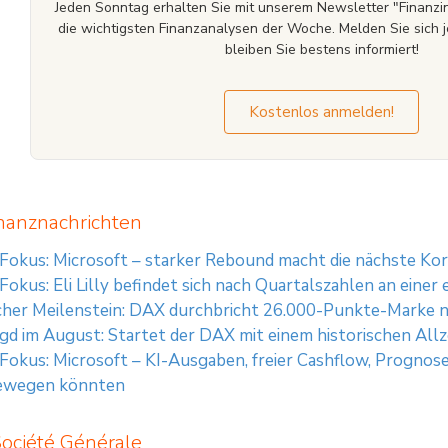
Jeden Sonntag erhalten Sie mit unserem Newsletter "Finan
die wichtigsten Finanzanalysen der Woche. Melden Sie sich j
bleiben Sie bestens informiert!
Kostenlos anmelden!
nanznachrichten
 Fokus: Microsoft – starker Rebound macht die nächste Ko
 Fokus: Eli Lilly befindet sich nach Quartalszahlen an ein
cher Meilenstein: DAX durchbricht 26.000-Punkte-Marke n
gd im August: Startet der DAX mit einem historischen All
 Fokus: Microsoft – KI-Ausgaben, freier Cashflow, Prognos
ewegen könnten
Société Générale