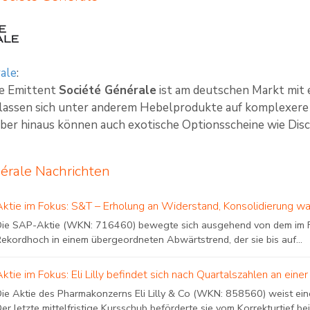
ale
:
te Emittent
Société Générale
ist am deutschen Markt mit 
 lassen sich unter anderem Hebelprodukte auf komplexere 
ber hinaus können auch exotische Optionsscheine wie Disco
érale Nachrichten
Aktie im Fokus: S&T – Erholung an Widerstand, Konsolidierung wa
Die SAP-Aktie (WKN: 716460) bewegte sich ausgehend von dem im F
Rekordhoch in einem übergeordneten Abwärtstrend, der sie bis auf...
Aktie im Fokus: Eli Lilly befindet sich nach Quartalszahlen an e
Die Aktie des Pharmakonzerns Eli Lilly & Co (WKN: 858560) weist eine
er letzte mittelfristige Kursschub beförderte sie vom Korrekturtief bei.