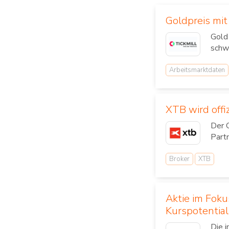
Goldpreis mi
Gold
schw
Arbeitsmarktdaten
XTB wird offi
Der 
Part
Broker
XTB
Aktie im Fok
Kurspotential
Die 