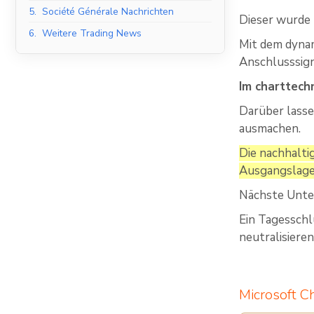
5.
Société Générale Nachrichten
Dieser wurde 
6.
Weitere Trading News
Mit dem dynam
Anschlusssign
Im charttech
Darüber lass
ausmachen.
Die nachhalti
Ausgangslage 
Nächste Unte
Ein Tagesschl
neutralisieren
Microsoft C