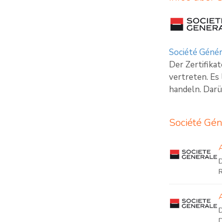
Société Génér
Der Zertifika
vertreten. Es
handeln. Darü
Société Gén
D