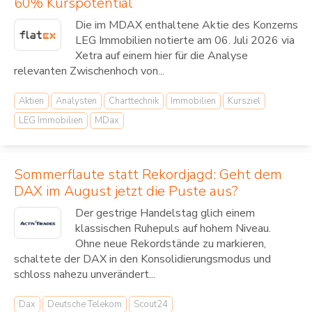
60% Kurspotential
Die im MDAX enthaltene Aktie des Konzerns
LEG Immobilien notierte am 06. Juli 2026 via
Xetra auf einem hier für die Analyse
relevanten Zwischenhoch von...
Aktien
Analysten
Charttechnik
Immobilien
Kursziel
LEG Immobilien
MDax
Sommerflaute statt Rekordjagd: Geht dem
DAX im August jetzt die Puste aus?
Der gestrige Handelstag glich einem
klassischen Ruhepuls auf hohem Niveau.
Ohne neue Rekordstände zu markieren,
schaltete der DAX in den Konsolidierungsmodus und
schloss nahezu unverändert...
Dax
Deutsche Telekom
Scout24