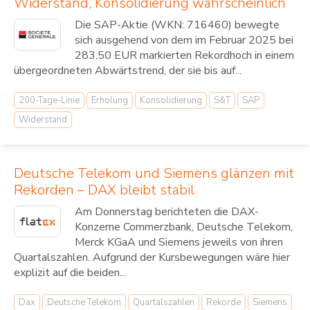
Widerstand, Konsolidierung wahrscheinlich
Die SAP-Aktie (WKN: 716460) bewegte
sich ausgehend von dem im Februar 2025 bei
283,50 EUR markierten Rekordhoch in einem
übergeordneten Abwärtstrend, der sie bis auf...
200-Tage-Linie
Erholung
Konsolidierung
S&T
SAP
Widerstand
Deutsche Telekom und Siemens glänzen mit
Rekorden – DAX bleibt stabil
Am Donnerstag berichteten die DAX-
Konzerne Commerzbank, Deutsche Telekom,
Merck KGaA und Siemens jeweils von ihren
Quartalszahlen. Aufgrund der Kursbewegungen wäre hier
explizit auf die beiden...
Dax
Deutsche Telekom
Quartalszahlen
Rekorde
Siemens