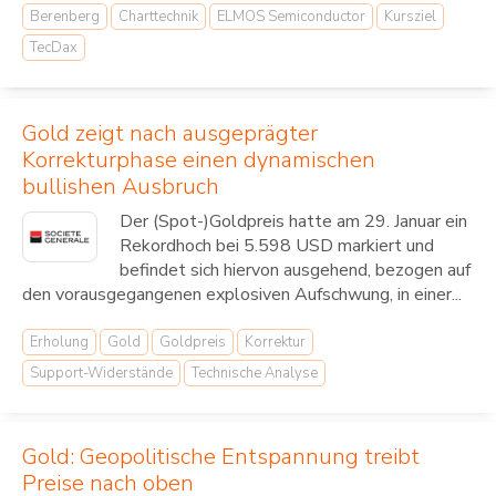
Berenberg
Charttechnik
ELMOS Semiconductor
Kursziel
TecDax
Gold zeigt nach ausgeprägter
Korrekturphase einen dynamischen
bullishen Ausbruch
Der (Spot-)Goldpreis hatte am 29. Januar ein
Rekordhoch bei 5.598 USD markiert und
befindet sich hiervon ausgehend, bezogen auf
den vorausgegangenen explosiven Aufschwung, in einer...
Erholung
Gold
Goldpreis
Korrektur
Support-Widerstände
Technische Analyse
Gold: Geopolitische Entspannung treibt
Preise nach oben