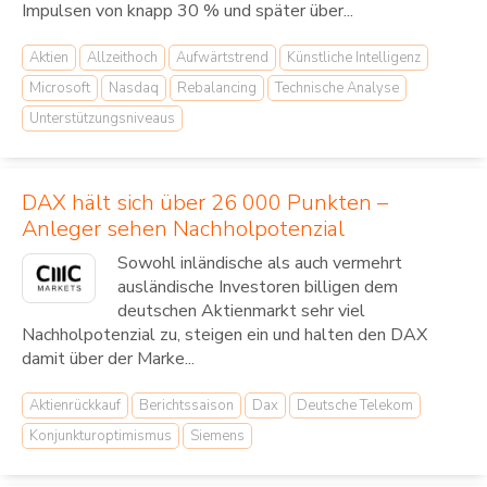
Impulsen von knapp 30 % und später über...
Aktien
Allzeithoch
Aufwärtstrend
Künstliche Intelligenz
Microsoft
Nasdaq
Rebalancing
Technische Analyse
Unterstützungsniveaus
DAX hält sich über 26 000 Punkten –
Anleger sehen Nachholpotenzial
Sowohl inländische als auch vermehrt
ausländische Investoren billigen dem
deutschen Aktienmarkt sehr viel
Nachholpotenzial zu, steigen ein und halten den DAX
damit über der Marke...
Aktienrückkauf
Berichtssaison
Dax
Deutsche Telekom
Konjunkturoptimismus
Siemens