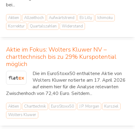
bei...
Aktien
Allzeithoch
Aufwärtstrend
Eli Lilly
Ichimoku
Korrektur
Quartalszahlen
Widerstand
Aktie im Fokus: Wolters Kluwer NV –
charttechnisch bis zu 29% Kurspotential
möglich
Die im EuroStoxx50 enthaltene Aktie von
Wolters Kluwer notierte am 17. April 2026
auf einem hier für die Analyse relevanten
Zwischenhoch von 72,40 Euro. Seitdem...
Aktien
Charttechnik
EuroStoxx50
J.P. Morgan
Kursziel
Wolters Kluwer