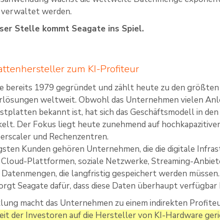
d verwaltet werden.
ser Stelle kommt Seagate ins Spiel.
ttenhersteller zum KI-Profiteur
e bereits 1979 gegründet und zählt heute zu den größten
rlösungen weltweit. Obwohl das Unternehmen vielen Anle
estplatten bekannt ist, hat sich das Geschäftsmodell in de
elt. Der Fokus liegt heute zunehmend auf hochkapazitive
erscaler und Rechenzentren.
gsten Kunden gehören Unternehmen, die die digitale Infra
n. Cloud-Plattformen, soziale Netzwerke, Streaming-Anbi
ge Datenmengen, die langfristig gespeichert werden müss
sorgt Seagate dafür, dass diese Daten überhaupt verfügbar 
klung macht das Unternehmen zu einem indirekten Profite
t der Investoren auf die Hersteller von KI-Hardware geric