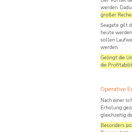
Der Vorteil l
werden. Dadur
großer Rechen
Seagate gilt 
heute werden 
sollen Laufwe
werden.
Gelingt die U
die Profitabil
Operative 
Nach einer sc
Erholung geze
gleichzeitig 
Besonders pos