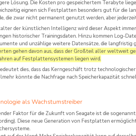
ere Lösung. Die Kosten pro gespeichertem Terabyte lieg
ichzeitig eignen sich Festplatten besonders gut für die la
, die zwar nicht permanent genutzt werden, aber jederzei
talter der künstlichen Intelligenz wird dieser Aspekt imme
gen historischer Trainingsdaten. Hinzu kommen Log-Datei
mente und unzählige weitere Datensätze, die langfristig
ten gehen davon aus, dass der Großteil aller weltweit g
hren auf Festplattensystemen liegen wird.
edeutet dies, dass das Kerngeschäft trotz technologisch
elmehr könnte die Nachfrage nach Speicherkapazität schnel
ologie als Wachstumstreiber
ender Faktor für die Zukunft von Seagate ist die sogena
rding). Diese neue Generation von Festplatten ermöglicht
ichersysteme.