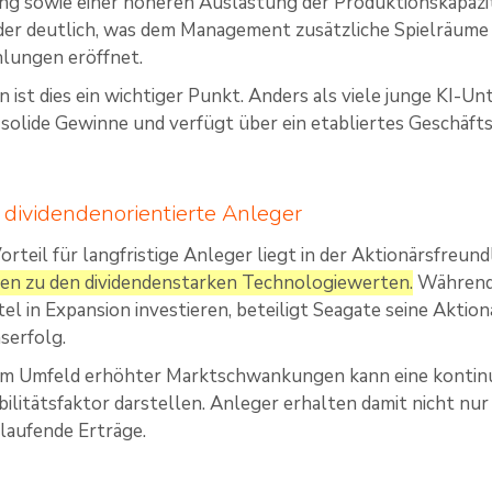
ng sowie einer höheren Auslastung der Produktionskapazitä
er deutlich, was dem Management zusätzliche Spielräume f
lungen eröffnet.
n ist dies ein wichtiger Punkt. Anders als viele junge KI-
 solide Gewinne und verfügt über ein etabliertes Geschäft
r dividendenorientierte Anleger
Vorteil für langfristige Anleger liegt in der Aktionärsfreu
hren zu den dividendenstarken Technologiewerten.
Während
tel in Expansion investieren, beteiligt Seagate seine Akti
erfolg.
em Umfeld erhöhter Marktschwankungen kann eine kontinu
bilitätsfaktor darstellen. Anleger erhalten damit nicht nu
laufende Erträge.