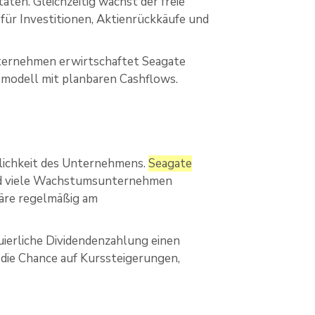
ten. Gleichzeitig wächst der freie
ür Investitionen, Aktienrückkäufe und
Unternehmen erwirtschaftet Seagate
smodell mit planbaren Cashflows.
ndlichkeit des Unternehmens.
Seagate
 viele Wachstumsunternehmen
onäre regelmäßig am
ierliche Dividendenzahlung einen
r die Chance auf Kurssteigerungen,