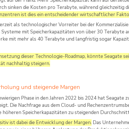
iegt auf der Hand: Mehr Speicherkapazität kann auf dersel
ch sinken die Kosten pro Terabyte, während gleichzeitig die
zentren ist dies ein entscheidender wirtschaftlicher Fakto
derzeit als technologischer Vorreiter bei der Kommerzial
Systeme mit Speicherkapazitäten von über 30 Terabyte a
rke mit mehr als 40 Terabyte und langfristig sogar Kapazi
msetzung dieser Technologie-Roadmap, könnte Seagate se
ität nachhaltig steigern.
Erholung und steigende Margen
hwierigen Phase in den Jahren 2022 bis 2024 hat Seagate zu
igt. Die Nachfrage aus dem Cloud- und Rechenzentrumsber
die höheren Speicherkapazitäten zu steigenden Durchschnit
itiv ist dabei die Entwicklung der Margen.
Das Unternehmen