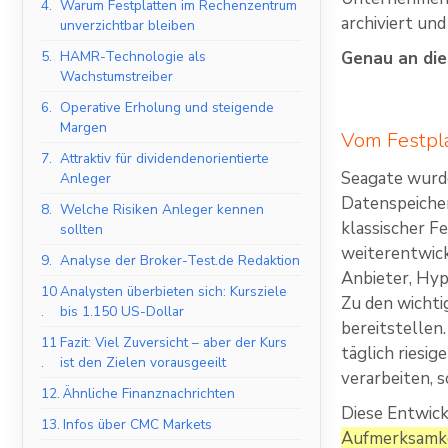
4.
Warum Festplatten im Rechenzentrum
archiviert un
unverzichtbar bleiben
5.
HAMR-Technologie als
Genau an die
Wachstumstreiber
6.
Operative Erholung und steigende
Margen
Vom Festpla
7.
Attraktiv für dividendenorientierte
Seagate wurd
Anleger
Datenspeiche
8.
Welche Risiken Anleger kennen
klassischer F
sollten
weiterentwick
9.
Analyse der Broker-Test.de Redaktion
Anbieter, Hyp
10
Analysten überbieten sich: Kursziele
Zu den wichti
.
bis 1.150 US-Dollar
bereitstelle
11
Fazit: Viel Zuversicht – aber der Kurs
täglich riesi
.
ist den Zielen vorausgeeilt
verarbeiten, 
12.
Ähnliche Finanznachrichten
Diese Entwic
13.
Infos über CMC Markets
Aufmerksamkei