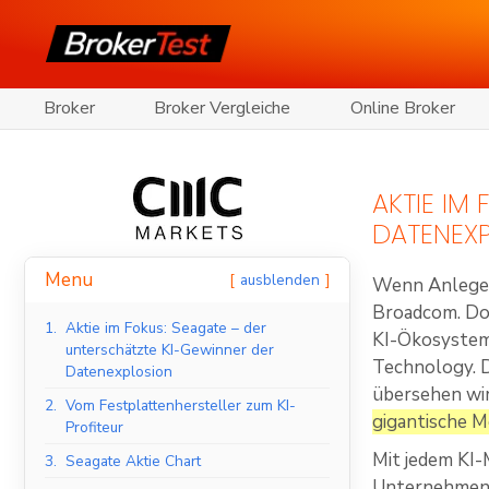
Broker
Broker Vergleiche
Online Broker
AKTIE IM
DATENEX
Menu
ausblenden
Wenn Anleger
Broadcom. Doc
1.
Aktie im Fokus: Seagate – der
KI-Ökosystem 
unterschätzte KI-Gewinner der
Technology. D
Datenexplosion
übersehen wi
2.
Vom Festplattenhersteller zum KI-
gigantische M
Profiteur
Mit jedem KI-
3.
Seagate Aktie Chart
Unternehmens