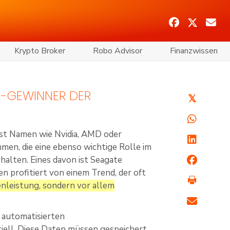
Krypto Broker
Robo Advisor
Finanzwissen
KI-GEWINNER DER
𝕏
st Namen wie Nvidia, AMD oder
men, die eine ebenso wichtige Rolle im
alten. Eines davon ist Seagate
 profitiert von einem Trend, der oft
enleistung, sondern vor allem
r automatisierten
l. Diese Daten müssen gespeichert,