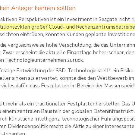
ken Anleger kennen sollten
aktiven Perspektiven ist ein Investment in Seagate nicht ri
titionszyklen großer Cloud- und Rechenzentrumsbetreibe
sichten eintrüben, könnten Kunden geplante Investitione
ie vergleichsweise hohe Verschuldung, die das Unterneh
. Zwar erscheint die aktuelle Finanzlage beherrschbar, denn
ren Technologieunternehmen zurück.
fristige Entwicklung der SSD-Technologie stellt ein Risiko 
eller sinken als erwartet, könnte dies den Wettbewerb im
h vieles dafür, dass Festplatten im Bereich der Massenspei
eit mehr als ein traditioneller Festplattenhersteller. Das
einem zentralen Baustein der globalen Dateninfrastruktu
h künstliche Intelligenz, technologischer Führungsposit
iven Dividendenpolitik macht die Aktie zu einer interessant
I-Giganten.