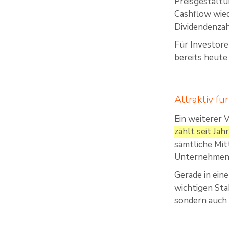
Preisgestaltu
Cashflow wied
Dividendenzah
Für Investore
bereits heute
Attraktiv fü
Ein weiterer 
zählt seit Ja
sämtliche Mit
Unternehmens
Gerade in ein
wichtigen Sta
sondern auch 