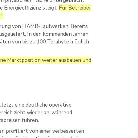
ben physischen Fläche untergebracht
 Energieeffizienz steigt.
Für Betreiber
r.
isierung von HAMR-Laufwerken. Bereits
usgeliefert. In den kommenden Jahren
täten von bis zu 100 Terabyte möglich
ine Marktposition weiter ausbauen und
letzt eine deutliche operative
eich zieht wieder an, während
tspreisen führen.
 profitiert von einer verbesserten