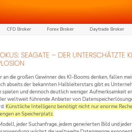
CFD Broker
Forex Broker
Daytrade Broker
 FOKUS: SEAGATE – DER UNTERSCHÄTZTE 
PLOSION
 an die großen Gewinner des KI-Booms denken, fallen mei
h abseits der bekannten Halbleiterstars gibt es Unterneh
spielen und dennoch deutlich weniger Aufmerksamkeit erh
er weltweit führende Anbieter von Datenspeicherlösungen
rd:
Künstliche Intelligenz benötigt nicht nur enorme Rech
engen an Speicherplatz.
Modell, jeder Suchanfrage, jedem generierten Bild und jede
anwendung wächst die weltweite Datenmenge exponentiel