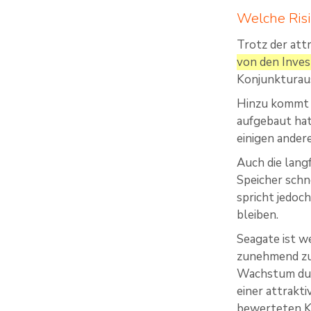
Welche Risi
Trotz der attr
von den Inves
Konjunkturaus
Hinzu kommt d
aufgebaut hat
einigen ande
Auch die lang
Speicher schn
spricht jedoc
bleiben.
Seagate ist w
zunehmend zu 
Wachstum durc
einer attrakt
bewerteten K