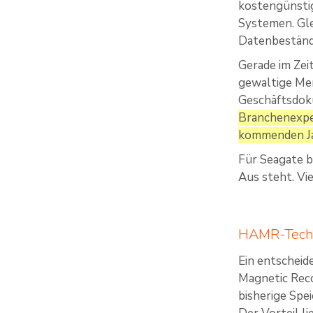
kostengünstig
Systemen. Gle
Datenbestände
Gerade im Zei
gewaltige Men
Geschäftsdoku
Branchenexper
kommenden Ja
Für Seagate b
Aus steht. Vi
HAMR-Techn
Ein entscheid
Magnetic Reco
bisherige Spe