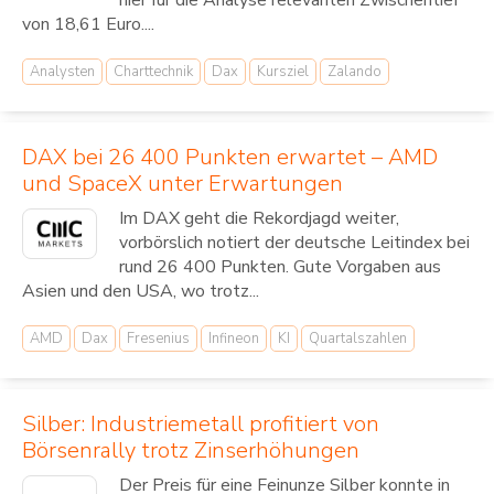
hier für die Analyse relevanten Zwischentief
von 18,61 Euro....
Analysten
Charttechnik
Dax
Kursziel
Zalando
DAX bei 26 400 Punkten erwartet – AMD
und SpaceX unter Erwartungen
Im DAX geht die Rekordjagd weiter,
vorbörslich notiert der deutsche Leitindex bei
rund 26 400 Punkten. Gute Vorgaben aus
Asien und den USA, wo trotz...
AMD
Dax
Fresenius
Infineon
KI
Quartalszahlen
Silber: Industriemetall profitiert von
Börsenrally trotz Zinserhöhungen
Der Preis für eine Feinunze Silber konnte in