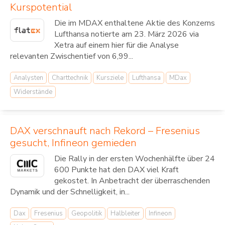
Kurspotential
Die im MDAX enthaltene Aktie des Konzerns
Lufthansa notierte am 23. März 2026 via
Xetra auf einem hier für die Analyse
relevanten Zwischentief von 6,99...
Analysten
Charttechnik
Kursziele
Lufthansa
MDax
Widerstände
DAX verschnauft nach Rekord – Fresenius
gesucht, Infineon gemieden
Die Rally in der ersten Wochenhälfte über 24
600 Punkte hat den DAX viel Kraft
gekostet. In Anbetracht der überraschenden
Dynamik und der Schnelligkeit, in...
Dax
Fresenius
Geopolitik
Halbleiter
Infineon