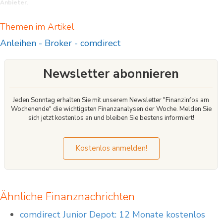
Anbieter.
CFDs (Contracts for Difference) sind komplexe Finanzinstrumente und bergen
Themen im Artikel
aufgrund der Hebelwirkung ein hohes Risiko für Ihr eingesetztes Kapital. Stellen
Sie daher sicher, daß Sie die Funktionsweise von CFDs verstehen und sich das
Anleihen
-
Broker
-
comdirect
Risiko eines Verlustes leisten können.
Newsletter abonnieren
Jeden Sonntag erhalten Sie mit unserem Newsletter "Finanzinfos am
Wochenende" die wichtigsten Finanzanalysen der Woche. Melden Sie
sich jetzt kostenlos an und bleiben Sie bestens informiert!
Kostenlos anmelden!
Ähnliche Finanznachrichten
comdirect Junior Depot: 12 Monate kostenlos