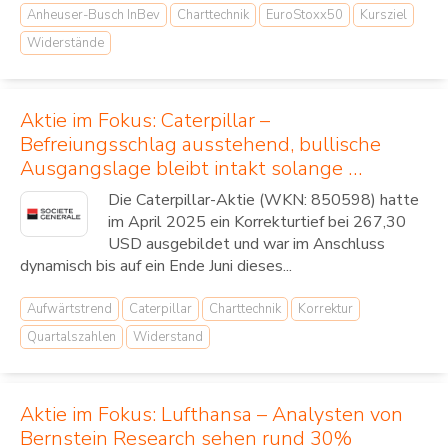
Anheuser-Busch InBev
Charttechnik
EuroStoxx50
Kursziel
Widerstände
Aktie im Fokus: Caterpillar –
Befreiungsschlag ausstehend, bullische
Ausgangslage bleibt intakt solange …
Die Caterpillar-Aktie (WKN: 850598) hatte
im April 2025 ein Korrekturtief bei 267,30
USD ausgebildet und war im Anschluss
dynamisch bis auf ein Ende Juni dieses...
Aufwärtstrend
Caterpillar
Charttechnik
Korrektur
Quartalszahlen
Widerstand
Aktie im Fokus: Lufthansa – Analysten von
Bernstein Research sehen rund 30%