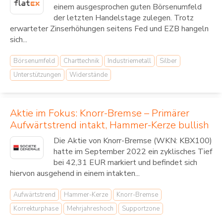
einem ausgesprochen guten Börsenumfeld
der letzten Handelstage zulegen. Trotz
erwarteter Zinserhöhungen seitens Fed und EZB hangeln
sich...
Börsenumfeld
Charttechnik
Industriemetall
Silber
Unterstützungen
Widerstände
Aktie im Fokus: Knorr-Bremse – Primärer
Aufwärtstrend intakt, Hammer-Kerze bullish
Die Aktie von Knorr-Bremse (WKN: KBX100)
hatte im September 2022 ein zyklisches Tief
bei 42,31 EUR markiert und befindet sich
hiervon ausgehend in einem intakten...
Aufwärtstrend
Hammer-Kerze
Knorr-Bremse
Korrekturphase
Mehrjahreshoch
Supportzone