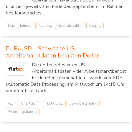
Quartal des Fiskaljahres 2026. Infineon
bilanziert jeweils zum Ende des Septembers. Im Rahmen
des Kursrutsches...
Dax
Infineon
Nasdaq
Quartalszahlen
Shopify
EUR/USD – Schwache US-
Arbeitsmarktdaten belasten Dollar
Die ersten relevanten US-
Arbeitsmarktdaten – der Arbeitsmarktbericht
für den Berichtsmonat Juli – wurde von ADP
(Automatic Data Processing) am Mittwoch um 14:15 Uhr
veröffentlicht. Nach...
ADP
Charttechnik
EUR/USD
US-Arbeitsmarkt
Währungshandel