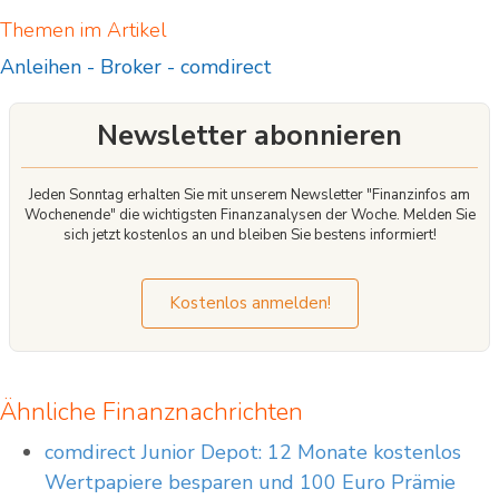
CFDs (Contracts for Difference) sind komplexe Finanzinstrumente und bergen
Themen im Artikel
aufgrund der Hebelwirkung ein hohes Risiko für Ihr eingesetztes Kapital. Stellen
Sie daher sicher, daß Sie die Funktionsweise von CFDs verstehen und sich das
Anleihen
-
Broker
-
comdirect
Risiko eines Verlustes leisten können.
Newsletter abonnieren
Jeden Sonntag erhalten Sie mit unserem Newsletter "Finanzinfos am
Wochenende" die wichtigsten Finanzanalysen der Woche. Melden Sie
sich jetzt kostenlos an und bleiben Sie bestens informiert!
Kostenlos anmelden!
Ähnliche Finanznachrichten
comdirect Junior Depot: 12 Monate kostenlos
Wertpapiere besparen und 100 Euro Prämie