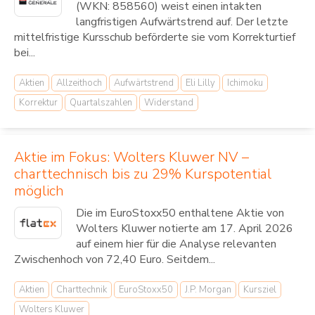
(WKN: 858560) weist einen intakten
langfristigen Aufwärtstrend auf. Der letzte
mittelfristige Kursschub beförderte sie vom Korrekturtief
bei...
Aktien
Allzeithoch
Aufwärtstrend
Eli Lilly
Ichimoku
Korrektur
Quartalszahlen
Widerstand
Aktie im Fokus: Wolters Kluwer NV –
charttechnisch bis zu 29% Kurspotential
möglich
Die im EuroStoxx50 enthaltene Aktie von
Wolters Kluwer notierte am 17. April 2026
auf einem hier für die Analyse relevanten
Zwischenhoch von 72,40 Euro. Seitdem...
Aktien
Charttechnik
EuroStoxx50
J.P. Morgan
Kursziel
Wolters Kluwer