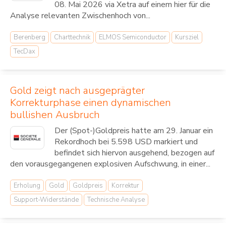
08. Mai 2026 via Xetra auf einem hier für die
Analyse relevanten Zwischenhoch von...
Berenberg
Charttechnik
ELMOS Semiconductor
Kursziel
TecDax
Gold zeigt nach ausgeprägter
Korrekturphase einen dynamischen
bullishen Ausbruch
Der (Spot-)Goldpreis hatte am 29. Januar ein
Rekordhoch bei 5.598 USD markiert und
befindet sich hiervon ausgehend, bezogen auf
den vorausgegangenen explosiven Aufschwung, in einer...
Erholung
Gold
Goldpreis
Korrektur
Support-Widerstände
Technische Analyse