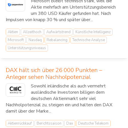
Microsoft bleibt technisch stark, weil die
Aktie mehrfach am Unterstützungsbereich
um 380 USD Käufer gefunden hat. Nach
Impulsen von knapp 30 % und später über...
Aktien
Allzeithoch
Aufwärtstrend
Künstliche Intelligenz
Microsoft
Nasdaq
Rebalancing
Technische Analyse
Unterstützungsniveaus
DAX hält sich über 26 000 Punkten –
Anleger sehen Nachholpotenzial
Sowohl inländische als auch vermehrt
ausländische Investoren billigen dem
deutschen Aktienmarkt sehr viel
Nachholpotenzial zu, steigen ein und halten den DAX
damit über der Marke...
Aktienrückkauf
Berichtssaison
Dax
Deutsche Telekom