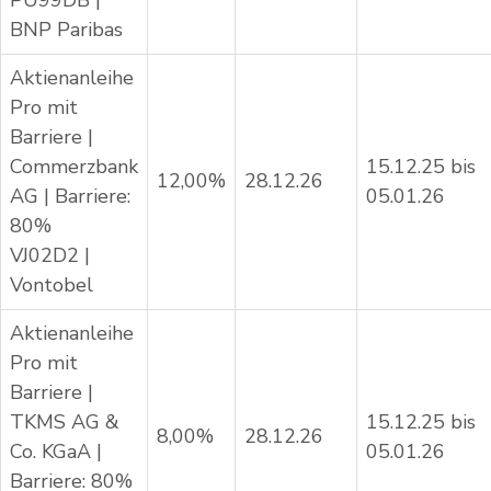
PU99DB |
BNP Paribas
Aktienanleihe
Pro mit
Barriere |
Commerzbank
15.12.25 bis
12,00%
28.12.26
AG | Barriere:
05.01.26
80%
VJ02D2 |
Vontobel
Aktienanleihe
Pro mit
Barriere |
TKMS AG &
15.12.25 bis
8,00%
28.12.26
Co. KGaA |
05.01.26
Barriere: 80%