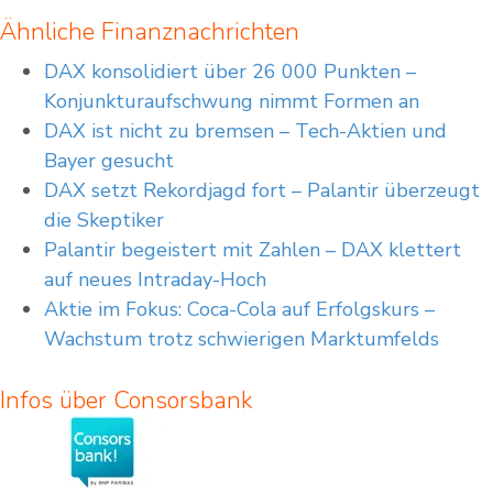
Verkaufsprospekt des jeweiligen Emittenten entnehmen, sowie den weiteren
Ähnliche Finanznachrichten
Informationen, die Sie auf unserer Webseite unter www.consorsbank.de abrufen
können.
DAX konsolidiert über 26 000 Punkten –
Neben den hier vorgestellten Produkten gibt es möglicherweise andere
Konjunkturaufschwung nimmt Formen an
Produkte, die für Ihr gewünschtes Investment bzw. die von Ihnen verfolgten
Zwecke besser geeignet sind. Die hier zur Verfügung gestellten Informationen
DAX ist nicht zu bremsen – Tech-Aktien und
enthalten daher auch nicht notwendigerweise die für Ihre Anlageentscheidungen
Bayer gesucht
erforderlichen oder wesentlichen Informationen.
DAX setzt Rekordjagd fort – Palantir überzeugt
Wir weisen abschließend darauf hin, dass es sich in dem Fall, in dem Sie
Transaktionen in hier vorgestellten Werten ohne vorherige individuelle Beratung
die Skeptiker
durchführen, um ein sogenanntes „beratungsfreies Geschäft“ handelt.
Palantir begeistert mit Zahlen – DAX klettert
auf neues Intraday-Hoch
Aktie im Fokus: Coca-Cola auf Erfolgskurs –
Wachstum trotz schwierigen Marktumfelds
Infos über Consorsbank