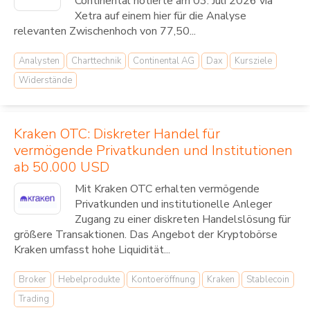
Continental notierte am 03. Juli 2026 via
Xetra auf einem hier für die Analyse
relevanten Zwischenhoch von 77,50...
Analysten
Charttechnik
Continental AG
Dax
Kursziele
Widerstände
Kraken OTC: Diskreter Handel für
vermögende Privatkunden und Institutionen
ab 50.000 USD
Mit Kraken OTC erhalten vermögende
Privatkunden und institutionelle Anleger
Zugang zu einer diskreten Handelslösung für
größere Transaktionen. Das Angebot der Kryptobörse
Kraken umfasst hohe Liquidität...
Broker
Hebelprodukte
Kontoeröffnung
Kraken
Stablecoin
Trading