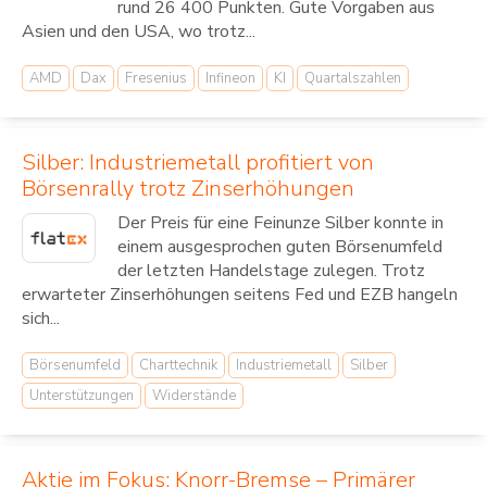
rund 26 400 Punkten. Gute Vorgaben aus
Asien und den USA, wo trotz...
AMD
Dax
Fresenius
Infineon
KI
Quartalszahlen
Silber: Industriemetall profitiert von
Börsenrally trotz Zinserhöhungen
Der Preis für eine Feinunze Silber konnte in
einem ausgesprochen guten Börsenumfeld
der letzten Handelstage zulegen. Trotz
erwarteter Zinserhöhungen seitens Fed und EZB hangeln
sich...
Börsenumfeld
Charttechnik
Industriemetall
Silber
Unterstützungen
Widerstände
Aktie im Fokus: Knorr-Bremse – Primärer