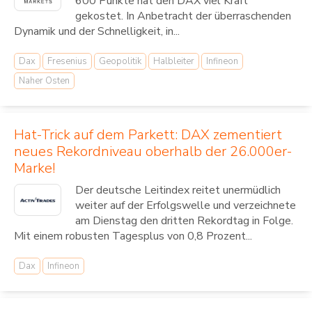
600 Punkte hat den DAX viel Kraft
gekostet. In Anbetracht der überraschenden
Dynamik und der Schnelligkeit, in...
Dax
Fresenius
Geopolitik
Halbleiter
Infineon
Naher Osten
Hat-Trick auf dem Parkett: DAX zementiert
neues Rekordniveau oberhalb der 26.000er-
Marke!
Der deutsche Leitindex reitet unermüdlich
weiter auf der Erfolgswelle und verzeichnete
am Dienstag den dritten Rekordtag in Folge.
Mit einem robusten Tagesplus von 0,8 Prozent...
Dax
Infineon