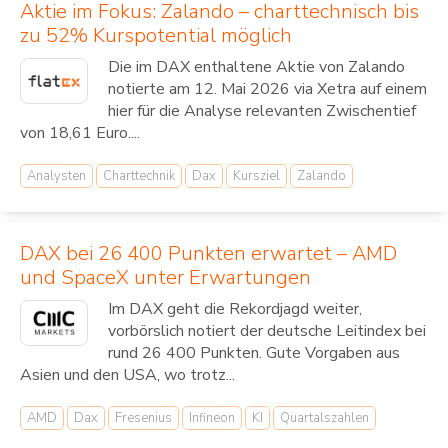
Aktie im Fokus: Zalando – charttechnisch bis
zu 52% Kurspotential möglich
Die im DAX enthaltene Aktie von Zalando
notierte am 12. Mai 2026 via Xetra auf einem
hier für die Analyse relevanten Zwischentief
von 18,61 Euro....
Analysten
Charttechnik
Dax
Kursziel
Zalando
DAX bei 26 400 Punkten erwartet – AMD
und SpaceX unter Erwartungen
Im DAX geht die Rekordjagd weiter,
vorbörslich notiert der deutsche Leitindex bei
rund 26 400 Punkten. Gute Vorgaben aus
Asien und den USA, wo trotz...
AMD
Dax
Fresenius
Infineon
KI
Quartalszahlen