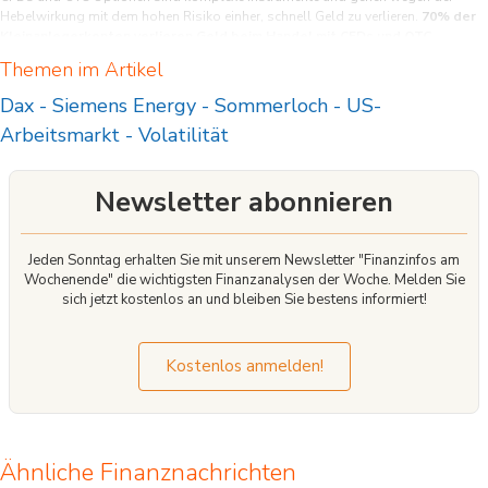
Hebelwirkung mit dem hohen Risiko einher, schnell Geld zu verlieren.
70% der
Kleinanlegerkonten verlieren Geld beim Handel mit CFDs und OTC
Optionen bei diesem Anbieter.
Sie sollten überlegen, ob Sie verstehen, wie
Themen im Artikel
CFDs und OTC Optionen funktionieren, und ob Sie es sich leisten können, das
hohe Risiko einzugehen, Ihr Geld zu verlieren.
Dax
-
Siemens Energy
-
Sommerloch
-
US-
Arbeitsmarkt
-
Volatilität
Newsletter abonnieren
Jeden Sonntag erhalten Sie mit unserem Newsletter "Finanzinfos am
Wochenende" die wichtigsten Finanzanalysen der Woche. Melden Sie
sich jetzt kostenlos an und bleiben Sie bestens informiert!
Kostenlos anmelden!
Ähnliche Finanznachrichten