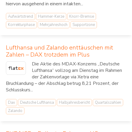
hiervon ausgehend in einem intakten...
Aufwärtstrend
Hammer-Kerze
Knorr-Bremse
Korrekturphase
Mehrjahreshoch
Supportzone
Lufthansa und Zalando enttäuschen mit
Zahlen – DAX trotzdem im Plus
Die Aktie des MDAX-Konzerns „Deutsche
Lufthansa“ vollzog am Dienstag im Rahmen
der Zahlenvorlage via Xetra eine
Bruchlandung – der Abschlag betrug 8,21 Prozent, der
Schlusskurs...
Dax
Deutsche Lufthansa
Halbjahresbericht
Quartalszahlen
Zalando