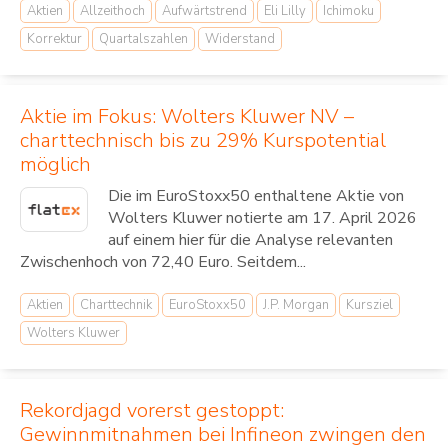
Aktien
Allzeithoch
Aufwärtstrend
Eli Lilly
Ichimoku
Korrektur
Quartalszahlen
Widerstand
Aktie im Fokus: Wolters Kluwer NV –
charttechnisch bis zu 29% Kurspotential
möglich
Die im EuroStoxx50 enthaltene Aktie von
Wolters Kluwer notierte am 17. April 2026
auf einem hier für die Analyse relevanten
Zwischenhoch von 72,40 Euro. Seitdem...
Aktien
Charttechnik
EuroStoxx50
J.P. Morgan
Kursziel
Wolters Kluwer
Rekordjagd vorerst gestoppt:
Gewinnmitnahmen bei Infineon zwingen den