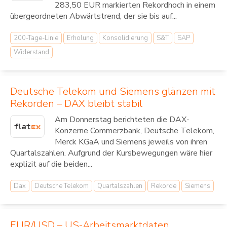
283,50 EUR markierten Rekordhoch in einem
übergeordneten Abwärtstrend, der sie bis auf...
200-Tage-Linie
Erholung
Konsolidierung
S&T
SAP
Widerstand
Deutsche Telekom und Siemens glänzen mit
Rekorden – DAX bleibt stabil
Am Donnerstag berichteten die DAX-
Konzerne Commerzbank, Deutsche Telekom,
Merck KGaA und Siemens jeweils von ihren
Quartalszahlen. Aufgrund der Kursbewegungen wäre hier
explizit auf die beiden...
Dax
Deutsche Telekom
Quartalszahlen
Rekorde
Siemens
EUR/USD – US-Arbeitsmarktdaten