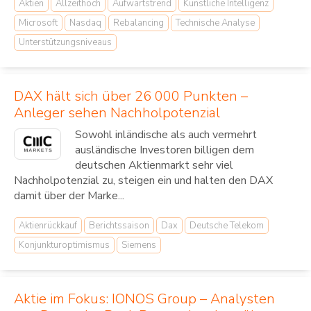
Aktien
Allzeithoch
Aufwärtstrend
Künstliche Intelligenz
Microsoft
Nasdaq
Rebalancing
Technische Analyse
Unterstützungsniveaus
DAX hält sich über 26 000 Punkten –
Anleger sehen Nachholpotenzial
Sowohl inländische als auch vermehrt
ausländische Investoren billigen dem
deutschen Aktienmarkt sehr viel
Nachholpotenzial zu, steigen ein und halten den DAX
damit über der Marke...
Aktienrückkauf
Berichtssaison
Dax
Deutsche Telekom
Konjunkturoptimismus
Siemens
Aktie im Fokus: IONOS Group – Analysten