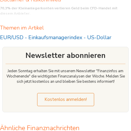
70,3% der Kleinanlegerkonten verlieren Geld beim CFD-Handel mit
diesem Anbieter.
CFD sind komplexe Instrumente und beinhalten wegen der Hebelwirkung ein
Themen im Artikel
hohes Risiko, schnell Geld zu verlieren. Sie sollten überlegen, ob Sie verstehen,
wie CFD funktionieren, und ob Sie es sich leisten können, das hohe Risiko
EUR/USD
-
Einkaufsmanagerindex
-
US-Dollar
einzugehen, Ihr Geld zu verlieren.
Newsletter abonnieren
Jeden Sonntag erhalten Sie mit unserem Newsletter "Finanzinfos am
Wochenende" die wichtigsten Finanzanalysen der Woche. Melden Sie
sich jetzt kostenlos an und bleiben Sie bestens informiert!
Kostenlos anmelden!
Ähnliche Finanznachrichten