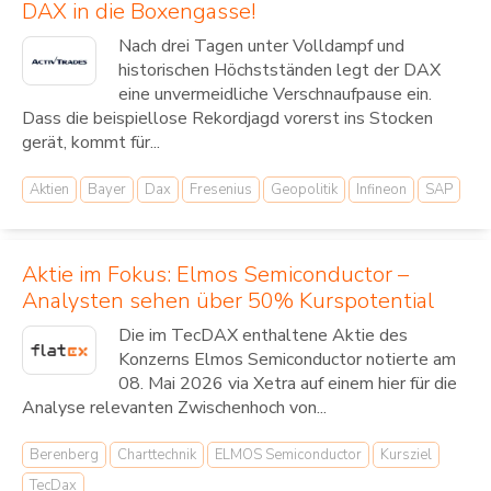
DAX in die Boxengasse!
Nach drei Tagen unter Volldampf und
historischen Höchstständen legt der DAX
eine unvermeidliche Verschnaufpause ein.
Dass die beispiellose Rekordjagd vorerst ins Stocken
gerät, kommt für...
Aktien
Bayer
Dax
Fresenius
Geopolitik
Infineon
SAP
Aktie im Fokus: Elmos Semiconductor –
Analysten sehen über 50% Kurspotential
Die im TecDAX enthaltene Aktie des
Konzerns Elmos Semiconductor notierte am
08. Mai 2026 via Xetra auf einem hier für die
Analyse relevanten Zwischenhoch von...
Berenberg
Charttechnik
ELMOS Semiconductor
Kursziel
TecDax