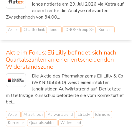
Ionos notierte am 29. Juli 2026 via Xetra auf
einem hier für die Analyse relevanten
Zwischenhoch von 34,00...
Aktien
Charttechnik
Ionos
IONOS Group SE
Kursziel
Aktie im Fokus: Eli Lilly befindet sich nach
Quartalszahlen an einer entscheidenden
Widerstandszone
Die Aktie des Pharmakonzerns Eli Lilly & Co
(WKN: 858560) weist einen intakten
langfristigen Aufwärtstrend auf. Der letzte
mittelfristige Kursschub beförderte sie vom Korrekturtief
bei...
Aktien
Allzeithoch
Aufwärtstrend
Eli Lilly
Ichimoku
Korrektur
Quartalszahlen
Widerstand