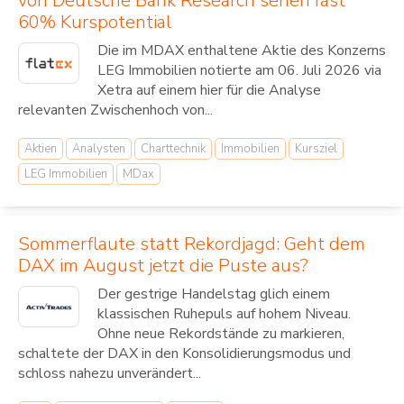
von Deutsche Bank Research sehen fast
60% Kurspotential
Die im MDAX enthaltene Aktie des Konzerns
LEG Immobilien notierte am 06. Juli 2026 via
Xetra auf einem hier für die Analyse
relevanten Zwischenhoch von...
Aktien
Analysten
Charttechnik
Immobilien
Kursziel
LEG Immobilien
MDax
Sommerflaute statt Rekordjagd: Geht dem
DAX im August jetzt die Puste aus?
Der gestrige Handelstag glich einem
klassischen Ruhepuls auf hohem Niveau.
Ohne neue Rekordstände zu markieren,
schaltete der DAX in den Konsolidierungsmodus und
schloss nahezu unverändert...