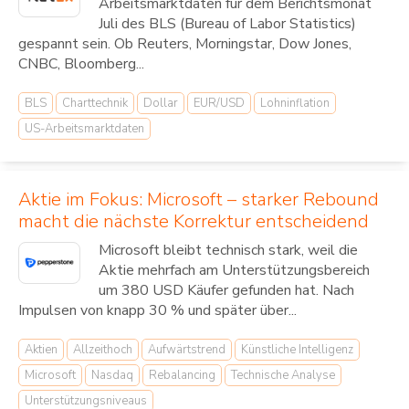
Arbeitsmarktdaten für dem Berichtsmonat
Juli des BLS (Bureau of Labor Statistics)
gespannt sein. Ob Reuters, Morningstar, Dow Jones,
CNBC, Bloomberg...
BLS
Charttechnik
Dollar
EUR/USD
Lohninflation
US-Arbeitsmarktdaten
Aktie im Fokus: Microsoft – starker Rebound
macht die nächste Korrektur entscheidend
Microsoft bleibt technisch stark, weil die
Aktie mehrfach am Unterstützungsbereich
um 380 USD Käufer gefunden hat. Nach
Impulsen von knapp 30 % und später über...
Aktien
Allzeithoch
Aufwärtstrend
Künstliche Intelligenz
Microsoft
Nasdaq
Rebalancing
Technische Analyse
Unterstützungsniveaus