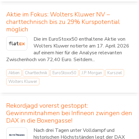
Aktie im Fokus: Wolters Kluwer NV –
charttechnisch bis zu 29% Kurspotential
möglich
Die im EuroStoxx50 enthaltene Aktie von
Wolters Kluwer notierte am 17. April 2026
auf einem hier für die Analyse relevanten
Zwischenhoch von 72,40 Euro. Seitdem...
Aktien
Charttechnik
EuroStoxx50
J.P. Morgan
Kursziel
Wolters Kluwer
Rekordjagd vorerst gestoppt:
Gewinnmitnahmen bei Infineon zwingen den
DAX in die Boxengasse!
Nach drei Tagen unter Volldampf und
historischen Höchstständen legt der DAX