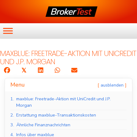
MAXBLUE: FREETRADE-AKTION MIT UNICREDIT
UND J.P. MORGAN
𝕏
Menu
ausblenden
1.
maxblue: Freetrade-Aktion mit UniCredit und J.P.
Morgan
2.
Erstattung maxblue-Transaktionskosten
3.
Ähnliche Finanznachrichten
4.
Infos über maxblue