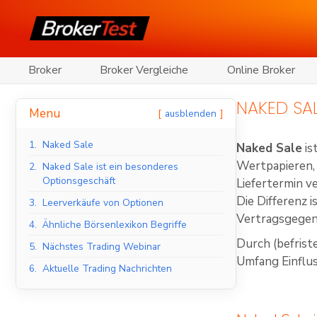
Broker
Broker Vergleiche
Online Broker
NAKED SA
Menu
ausblenden
1.
Naked Sale
Naked Sale
is
Wertpapieren, 
2.
Naked Sale ist ein besonderes
Optionsgeschäft
Liefertermin ve
Die Differenz 
3.
Leerverkäufe von Optionen
Vertragsgegens
4.
Ähnliche Börsenlexikon Begriffe
Durch (befrist
5.
Nächstes Trading Webinar
Umfang Einflu
6.
Aktuelle Trading Nachrichten