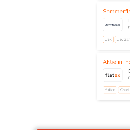
Sommerfla
Dax
Deutsc
Aktie im F
Aktien
Chart