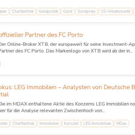
aten
Charttechnik
Geldpolitik
Gold
Goldpreis
US-Arbeitsmarkt
ffizieller Partner des FC Porto
Der Online-Broker XTB, der europaweit für seine Investment-App
Partner des FC Porto. Das Markenlogo von XTB wird ab der in...
Fokus: LEG Immobilien – Analysten von Deutsche 
tial
Die im MDAX enthaltene Aktie des Konzerns LEG Immobilien noti
hier für die Analyse relevanten Zwischenhoch von...
sten
Charttechnik
Immobilien
Kursziel
LEG Immobilien
MDax