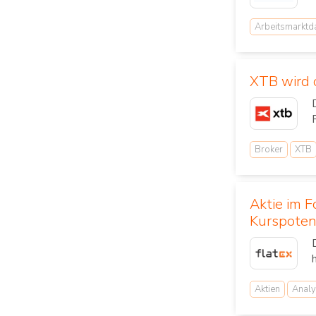
Arbeitsmarktd
XTB wird o
Broker
XTB
Aktie im 
Kurspoten
Aktien
Analy