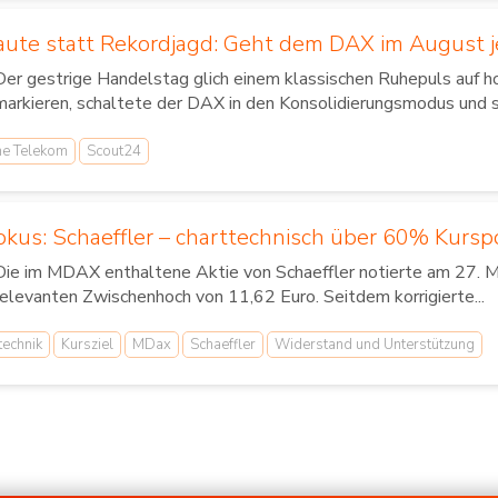
ute statt Rekordjagd: Geht dem DAX im August je
Der gestrige Handelstag glich einem klassischen Ruhepuls auf
markieren, schaltete der DAX in den Konsolidierungsmodus und s
he Telekom
Scout24
okus: Schaeffler – charttechnisch über 60% Kursp
Die im MDAX enthaltene Aktie von Schaeffler notierte am 27. Ma
relevanten Zwischenhoch von 11,62 Euro. Seitdem korrigierte...
technik
Kursziel
MDax
Schaeffler
Widerstand und Unterstützung