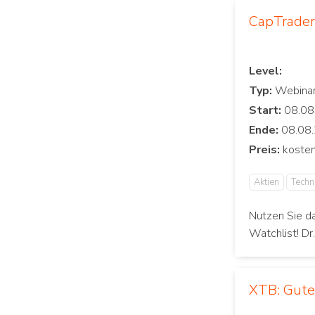
CapTrader:
Level:
Typ:
Start:
Ende:
Preis:
Aktien
Techn
Nutzen Sie d
Watchlist! Dr
XTB: Gut