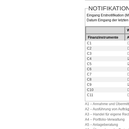
NOTIFIKATION
Eingang Erstnotifikation (M
Datum Eingang der letzten 
W
Finanzinstrumente
C1
C2
C3
C4
C5
C6
C7
C8
C9
C10
C11
A1 – Annahme und Übermitt
A2 – Ausführung von Auftr
A3 – Handel für eigene Re
A4 – Portfolio-Verwaltung
A5 – Anlageberatung