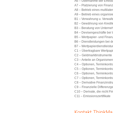
A6 – Übernahme der Emissi
A7 – Platzierung von Finan
A8 – Betrieb eines multilat
A9 – Betrieb eines organis
B1 – Verwahrung u. Verwalt
B2 – Gewährung von Kredit
B3 – Beratung von Untern
B4 – Devisengeschäfte bei 
B5 – Wertpapier- und Finan
B6 – Dienstleistungen bei
B7 – Wertpapierdienstleist
C1 – Übertragbare Wertpap
C2 – Geldmarktinstrumente
C3 – Anteile an Organisme
C4 – Optionen, Terminkontr
C5 – Optionen, Terminkontr
C6 – Optionen, Terminkontra
C7 – Optionen, Terminkontra
C8 – Derivative Finanzinstru
C9 – Finanzielle Differenzg
C10 – Derivate, die nicht F
C11 – Emissionszertifikate
Kontakt ThinkMa