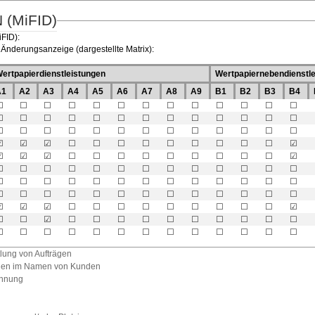
 (MiFID)
iFID):
Änderungsanzeige (dargestellte Matrix):
ertpapierdienstleistungen
Wertpapiernebendienstl
A1
A2
A3
A4
A5
A6
A7
A8
A9
B1
B2
B3
B4
☐
☐
☐
☐
☐
☐
☐
☐
☐
☐
☐
☐
☐
☐
☐
☐
☐
☐
☐
☐
☐
☐
☐
☐
☐
☐
☐
☐
☐
☐
☐
☐
☐
☐
☐
☐
☐
☐
☐
☑
☑
☑
☐
☐
☐
☐
☐
☐
☐
☐
☐
☑
☑
☑
☑
☐
☐
☐
☐
☐
☐
☐
☐
☐
☑
☐
☐
☐
☐
☐
☐
☐
☐
☐
☐
☐
☐
☐
☐
☐
☐
☐
☐
☐
☐
☐
☐
☐
☐
☐
☐
☐
☐
☐
☐
☐
☐
☐
☐
☐
☐
☐
☐
☐
☑
☑
☑
☐
☐
☐
☐
☐
☐
☐
☐
☐
☑
☐
☐
☑
☐
☐
☐
☐
☐
☐
☐
☐
☐
☐
☐
☐
☐
☐
☐
☐
☐
☐
☐
☐
☐
☐
☐
lung von Aufträgen
ägen im Namen von Kunden
chnung