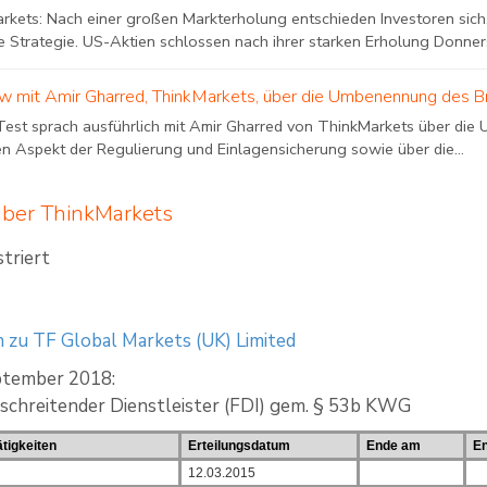
rkets: Nach einer großen Markterholung entschieden Investoren sich,
e Strategie. US-Aktien schlossen nach ihrer starken Erholung Donner
ew mit Amir Gharred, ThinkMarkets, über die Umbenennung des B
Test sprach ausführlich mit Amir Gharred von ThinkMarkets über die
en Aspekt der Regulierung und Einlagensicherung sowie über die...
über ThinkMarkets
striert
 zu TF Global Markets (UK) Limited
ptember 2018:
schreitender Dienstleister (FDI) gem. § 53b KWG
tigkeiten
Erteilungsdatum
Ende am
E
12.03.2015