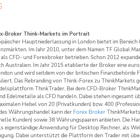
S
x-Broker Think-Markets im Portrait
opäischer Hauptniederlassung in London bietet im Bereich
nanzmärkten. Im Jahr 2010, unter dem Namen TF Global M
) als CFD- und Forexbroker betrieben. Schon 2012 expand
h Australien. Im Jahr 2015 etablierte der Broker eine euro
ndon und wird seitdem von der britischen Finanzbehörde F
iert. Das Rebranding von Think-Forex zu ThinkMarkets ge
delsplattform ThinkTrader. Bei dem CFD-Broker ThinkMa
und Edelmetalle als CFD handeln. Dabei stehen ingesamt 
aximalen Hebel von 20 (Privatkunden) bzw. 400 (Professi
 des Währungshandel kann der
Forex Broker
ThinkMarkets 
onelle Kunden) sowie 38 Währungspaaren anbieten. Die H
als eigenständige Anwendung für Desktop Rechner, als We
gung. Dabei unterstützt die Plattform den Trader mit üb