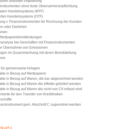
onen und/oder Platzierung
zinstrumenten ohne feste Übernahmeverpflichtung
eralen Handelssystems (MTF)
ierten Handelssystems (OTF)
ung v. Finanzinstrumenten für Rechnung der Kunden
en oder Darlehen
ehmen
Wertpapierdienstleistungen
zanalyse bei Geschäften mit Finanzinstrumenten
 der Übernahme von Emissionen
ungen im Zusammenhang mit deren Bereitstellung
iere
n für gemeinsame Anlagen
akte in Bezug auf Wertpapiere
akte in Bezug auf Waren, die bar abgerechnet werden
kte in Bezug auf Waren die effektiv geliefert werden
kte in Bezug auf Waren die nicht von C6 erfasst sind
mente für den Transfer von Kreditrisiken
eschäfte
inanzinstrument gem. Abschnitt C zugeordnet werden
rkets