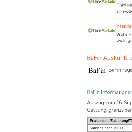
ThinkMa
sinnvoll
Intervi
Broker-
wichtig
BaFin Auskunft 
BaFin regi
BaFin Informationen
Auszug vom 26. Se
Gattung: grenzüber
Erlaubnisse/Zulassung/Tä
Sonstige nach MiFID