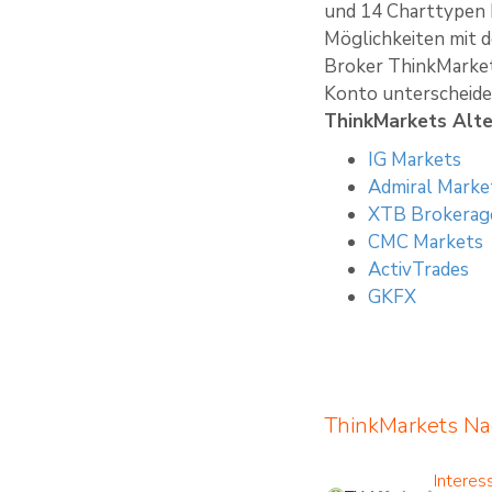
und 14 Charttypen b
Möglichkeiten mit d
Broker ThinkMarkets
Konto unterscheide
ThinkMarkets Alter
IG Markets
Admiral Marke
XTB Brokerag
CMC Markets
ActivTrades
GKFX
ThinkMarkets Na
Interes