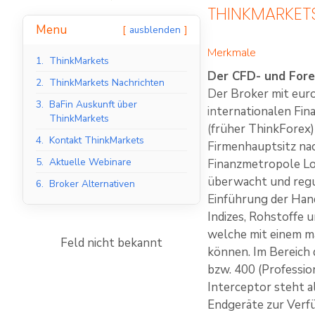
THINKMARKET
Menu
ausblenden
Merkmale
1.
ThinkMarkets
Der CFD- und Fore
2.
ThinkMarkets Nachrichten
Der Broker mit eur
3.
BaFin Auskunft über
internationalen Fi
ThinkMarkets
(früher ThinkForex
4.
Kontakt ThinkMarkets
Firmenhauptsitz nac
5.
Aktuelle Webinare
Finanzmetropole Lo
überwacht und regul
6.
Broker Alternativen
Einführung der Han
Indizes, Rohstoffe 
welche mit einem m
Feld nicht bekannt
können. Im Bereich
bzw. 400 (Professi
Interceptor steht 
Endgeräte zur Verfü