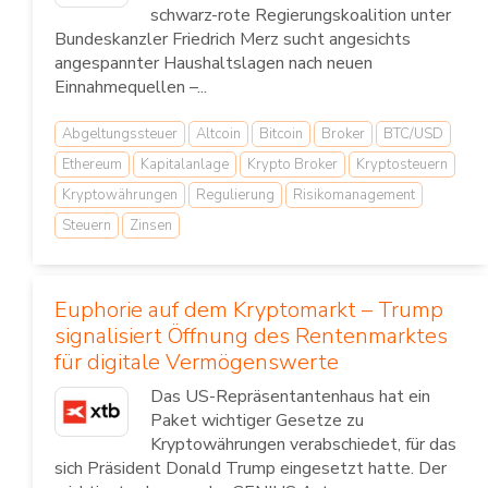
schwarz-rote Regierungskoalition unter
Bundeskanzler Friedrich Merz sucht angesichts
angespannter Haushaltslagen nach neuen
Einnahmequellen –...
Abgeltungssteuer
Altcoin
Bitcoin
Broker
BTC/USD
Ethereum
Kapitalanlage
Krypto Broker
Kryptosteuern
Kryptowährungen
Regulierung
Risikomanagement
Steuern
Zinsen
Euphorie auf dem Kryptomarkt – Trump
signalisiert Öffnung des Rentenmarktes
für digitale Vermögenswerte
Das US-Repräsentantenhaus hat ein
Paket wichtiger Gesetze zu
Kryptowährungen verabschiedet, für das
sich Präsident Donald Trump eingesetzt hatte. Der