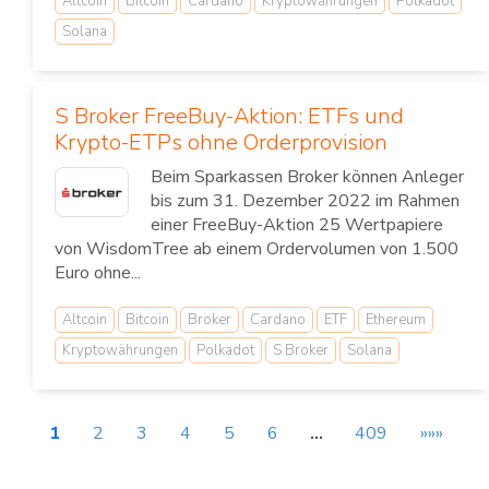
Altcoin
Bitcoin
Cardano
Kryptowährungen
Polkadot
Solana
S Broker FreeBuy-Aktion: ETFs und
Krypto-ETPs ohne Orderprovision
Beim Sparkassen Broker können Anleger
bis zum 31. Dezember 2022 im Rahmen
einer FreeBuy-Aktion 25 Wertpapiere
von WisdomTree ab einem Ordervolumen von 1.500
Euro ohne...
Altcoin
Bitcoin
Broker
Cardano
ETF
Ethereum
Kryptowährungen
Polkadot
S Broker
Solana
1
2
3
4
5
6
…
409
»»»