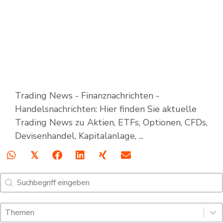
Trading News - Finanznachrichten -
Handelsnachrichten: Hier finden Sie aktuelle
Trading News zu Aktien, ETFs, Optionen, CFDs,
Devisenhandel, Kapitalanlage, ...
𝕏
Suche
Search content
Schlagworte: Trading News & Webinare
Select content
Select content