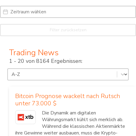
Date Range
Date
Filter zurücksetzen
Trading News
1 - 20 von 8164 Ergebnissen:
Sortierung
Sort content
Bitcoin Prognose wackelt nach Rutsch
unter 73.000 $
Die Dynamik am digitalen
Währungsmarkt kühlt sich merklich ab.
Während die klassischen Aktienmärkte
ihre Gewinne weiter ausbauen, muss die Krypto-