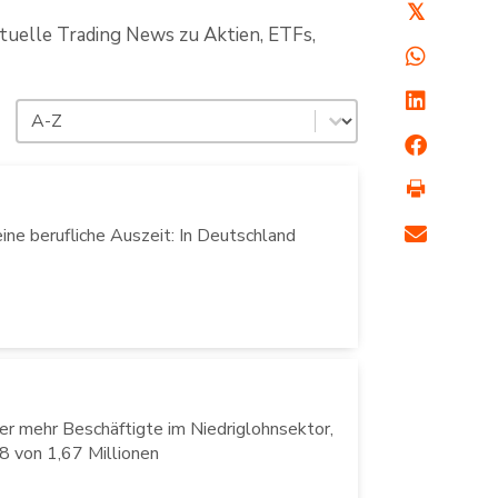
𝕏
ktuelle Trading News zu Aktien, ETFs,
Sortierung
Sort content
eine berufliche Auszeit: In Deutschland
er mehr Beschäftigte im Niedriglohnsektor,
8 von 1,67 Millionen