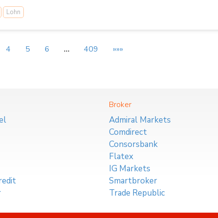
Lohn
4
5
6
…
409
»»»
Broker
el
Admiral Markets
Comdirect
Consorsbank
Flatex
IG Markets
edit
Smartbroker
r
Trade Republic