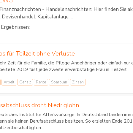
Finanznachrichten - Handelsnachrichten: Hier finden Sie a
Devisenhandel, Kapitalanlage, ...
 Ergebnissen:
ps für Teilzeit ohne Verluste
hr Zeit für die Familie, die Pflege Angehöriger oder einfach nur 
beitete 2019 fast jede zweite erwerbstätige Frau in Teilzeit...
Arbeit
Gehalt
Rente
Sparplan
Zinsen
sabschluss droht Niedriglohn
utsches Institut für Altersvorsorge: In Deutschland landen imm
nn sie keinen Berufsabschluss besitzen. So erzielten Ende 201
llzeitbeschäftigten…