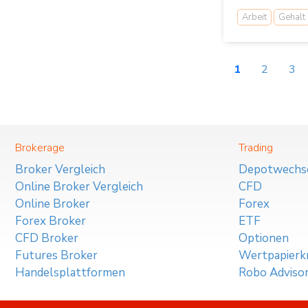
Arbeit
Gehalt
1
2
3
Brokerage
Trading
Broker Vergleich
Depotwechs
Online Broker Vergleich
CFD
Online Broker
Forex
Forex Broker
ETF
CFD Broker
Optionen
Futures Broker
Wertpapierkr
Handelsplattformen
Robo Adviso