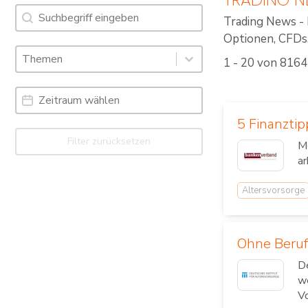
Suche
Search content
Trading News - 
Optionen, CFDs, 
Schlagworte: Trading News & Webinare
Select content
1 - 20 von 8164
Select content
Date Range
Date
5 Finanztip
Filter zurücksetzen
Me
ar
Altersvorsorge
Ohne Beruf
De
we
Vo