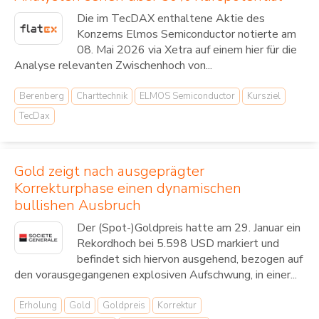
Die im TecDAX enthaltene Aktie des
Konzerns Elmos Semiconductor notierte am
08. Mai 2026 via Xetra auf einem hier für die
Analyse relevanten Zwischenhoch von...
Berenberg
Charttechnik
ELMOS Semiconductor
Kursziel
TecDax
Gold zeigt nach ausgeprägter
Korrekturphase einen dynamischen
bullishen Ausbruch
Der (Spot-)Goldpreis hatte am 29. Januar ein
Rekordhoch bei 5.598 USD markiert und
befindet sich hiervon ausgehend, bezogen auf
den vorausgegangenen explosiven Aufschwung, in einer...
Erholung
Gold
Goldpreis
Korrektur