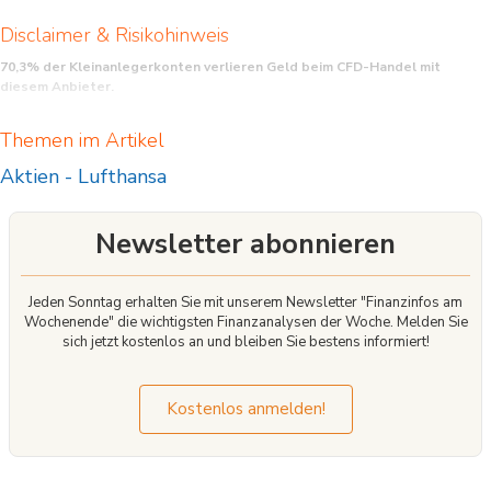
Disclaimer & Risikohinweis
70,3% der Kleinanlegerkonten verlieren Geld beim CFD-Handel mit
diesem Anbieter.
CFD sind komplexe Instrumente und beinhalten wegen der Hebelwirkung ein
Themen im Artikel
hohes Risiko, schnell Geld zu verlieren. Sie sollten überlegen, ob Sie verstehen,
wie CFD funktionieren, und ob Sie es sich leisten können, das hohe Risiko
Aktien
-
Lufthansa
einzugehen, Ihr Geld zu verlieren.
Newsletter abonnieren
Jeden Sonntag erhalten Sie mit unserem Newsletter "Finanzinfos am
Wochenende" die wichtigsten Finanzanalysen der Woche. Melden Sie
sich jetzt kostenlos an und bleiben Sie bestens informiert!
Kostenlos anmelden!