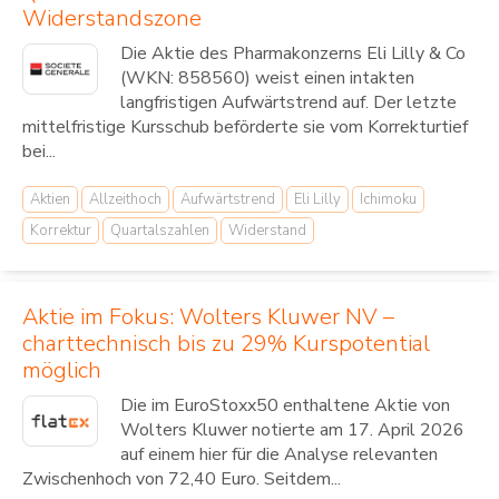
Widerstandszone
Die Aktie des Pharmakonzerns Eli Lilly & Co
(WKN: 858560) weist einen intakten
langfristigen Aufwärtstrend auf. Der letzte
mittelfristige Kursschub beförderte sie vom Korrekturtief
bei...
Aktien
Allzeithoch
Aufwärtstrend
Eli Lilly
Ichimoku
Korrektur
Quartalszahlen
Widerstand
Aktie im Fokus: Wolters Kluwer NV –
charttechnisch bis zu 29% Kurspotential
möglich
Die im EuroStoxx50 enthaltene Aktie von
Wolters Kluwer notierte am 17. April 2026
auf einem hier für die Analyse relevanten
Zwischenhoch von 72,40 Euro. Seitdem...