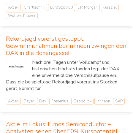
Aktien
Charttechnik
EuroStoxx50
J.P. Morgan
Kursziel
Wolters Kluwer
Rekordjagd vorerst gestoppt:
Gewinnmitnahmen bei Infineon zwingen den
DAX in die Boxengasse!
Nach drei Tagen unter Volldampf und
historischen Höchstständen legt der DAX
eine unvermeidliche Verschnaufpause ein.
Dass die beispiellose Rekordjagd vorerst ins Stocken
gerät, kommt für...
Aktien
Bayer
Dax
Fresenius
Geopolitik
Infineon
SAP
Aktie im Fokus: Elmos Semiconductor –
Analysten sehen über 50% Kurspotential