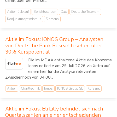
damit über der Marke...
Aktienrückkauf
Berichtssaison
Dax
Deutsche Telekom
Konjunkturoptimismus
Siemens
Aktie im Fokus: IONOS Group – Analysten
von Deutsche Bank Research sehen über
30% Kurspotential
Die im MDAX enthaltene Aktie des Konzerns
Ionos notierte am 29. Juli 2026 via Xetra auf
einem hier für die Analyse relevanten
Zwischenhoch von 34,00...
Aktien
Charttechnik
Ionos
IONOS Group SE
Kursziel
Aktie im Fokus: Eli Lilly befindet sich nach
Quartalszahlen an einer entscheidenden