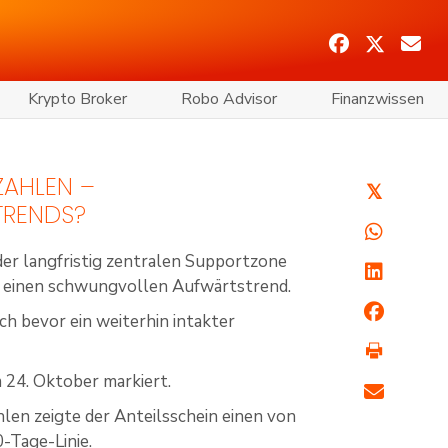
Krypto Broker
Robo Advisor
Finanzwissen
ZAHLEN –
𝕏
TRENDS?
der langfristig zentralen Supportzone
rt einen schwungvollen Aufwärtstrend.
ch bevor ein weiterhin intakter
 24. Oktober markiert.
len zeigte der Anteilsschein einen von
-Tage-Linie.