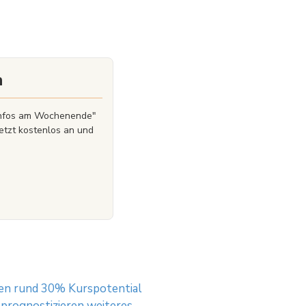
en sein kann. Bitte beachten Sie, dass bestimmte
nziellen Anlegern, den Basisprospekt und die
 umfassend über die potenziellen Risiken und Chancen
idung, in die Wertpapiere zu investieren, vollends zu
icht ist nicht als ihre Befürwortung der angebotenen
n
zinfos am Wochenende"
etzt kostenlos an und
hen rund 30% Kurspotential
 prognostizieren weiteres