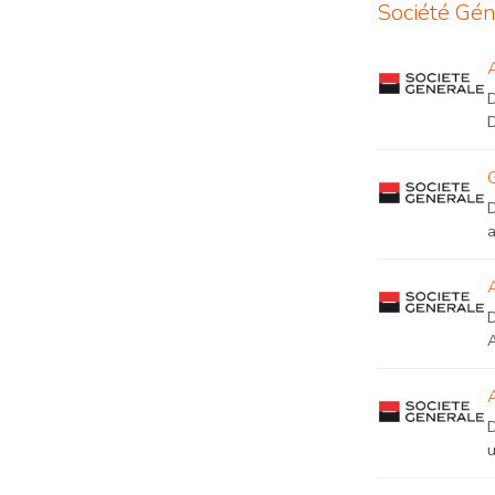
Société Gén
D
A
u