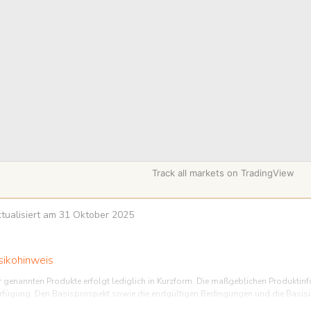
Track all markets on TradingView
aktualisiert am 31 Oktober 2025
sikohinweis
r genannten Produkte erfolgt lediglich in Kurzform. Die maßgeblichen Produktinf
rfügung. Den Basisprospekt sowie die endgültigen Bedingungen und die Basisinf