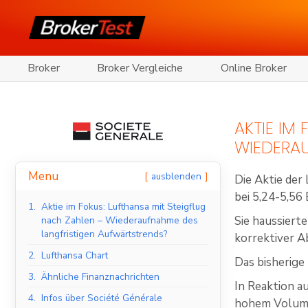
Broker
Broker Vergleiche
Online Broker
AKTIE IM
WIEDERA
Menu
ausblenden
Die Aktie der
bei 5,24-5,56
1.
Aktie im Fokus: Lufthansa mit Steigflug
Sie haussiert
nach Zahlen – Wiederaufnahme des
langfristigen Aufwärtstrends?
korrektiver A
2.
Lufthansa Chart
Das bisherige
3.
Ähnliche Finanznachrichten
In Reaktion a
4.
Infos über Société Générale
hohem Volumen