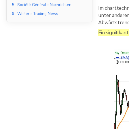
5.
Société Générale Nachrichten
Im charttechn
6.
Weitere Trading News
unter anderem
Abwärtstrend
Ein signifika