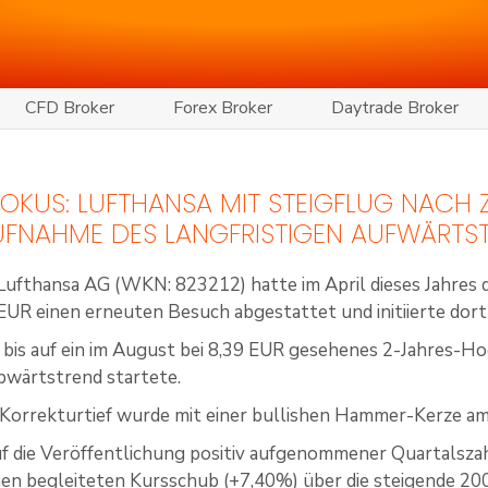
CFD Broker
Forex Broker
Daytrade Broker
 FOKUS: LUFTHANSA MIT STEIGFLUG NACH 
UFNAHME DES LANGFRISTIGEN AUFWÄRTS
 Lufthansa AG (WKN: 823212) hatte im April dieses Jahres 
 EUR einen erneuten Besuch abgestattet und initiierte do
e bis auf ein im August bei 8,39 EUR gesehenes 2-Jahres-Ho
bwärtstrend startete.
 Korrekturtief wurde mit einer bullishen Hammer-Kerze am
uf die Veröffentlichung positiv aufgenommener Quartalszah
 begleiteten Kursschub (+7,40%) über die steigende 200