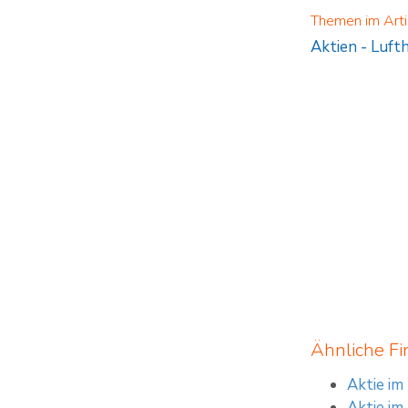
Sie sind im Begriff
Themen im Arti
Produkte nur für k
Endgültigen Beding
Aktien
-
Luft
des Wertpapiers zu
verstehen. Die Bil
Wertpapiere zu ver
Ähnliche Fi
Aktie im
Aktie im