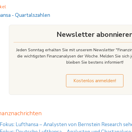
, ein komplexes Produkt zu erwerben, das nicht einfach ist und schwer zu versteh
kel
urzfristige Anlagezeiträume geeignet sind. Wir empfehlen Interessenten und pote
ungen zu lesen, bevor sie eine Anlageentscheidung treffen, um sich möglichst
hansa
-
Quartalszahlen
 informieren, insbesondere, um die potenziellen Risiken und Chancen der Entsche
ligung des Basisprospekts durch die Bundesanstalt für Finanzdienstleistungsaufs
stehen.
Newsletter abonniere
Jeden Sonntag erhalten Sie mit unserem Newsletter "Finan
die wichtigsten Finanzanalysen der Woche. Melden Sie sich j
bleiben Sie bestens informiert!
Kostenlos anmelden!
nanznachrichten
 Fokus: Lufthansa – Analysten von Bernstein Research se
 Fokus: Deutsche Lufthansa – Analysten und Chartanalyse