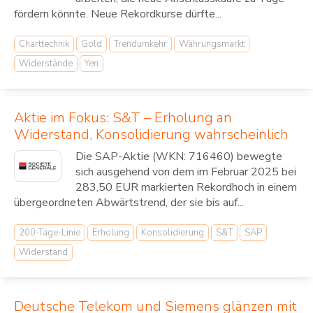
fördern könnte. Neue Rekordkurse dürfte...
Charttechnik
Gold
Trendumkehr
Währungsmarkt
Widerstände
Yen
Aktie im Fokus: S&T – Erholung an
Widerstand, Konsolidierung wahrscheinlich
Die SAP-Aktie (WKN: 716460) bewegte
sich ausgehend von dem im Februar 2025 bei
283,50 EUR markierten Rekordhoch in einem
übergeordneten Abwärtstrend, der sie bis auf...
200-Tage-Linie
Erholung
Konsolidierung
S&T
SAP
Widerstand
Deutsche Telekom und Siemens glänzen mit