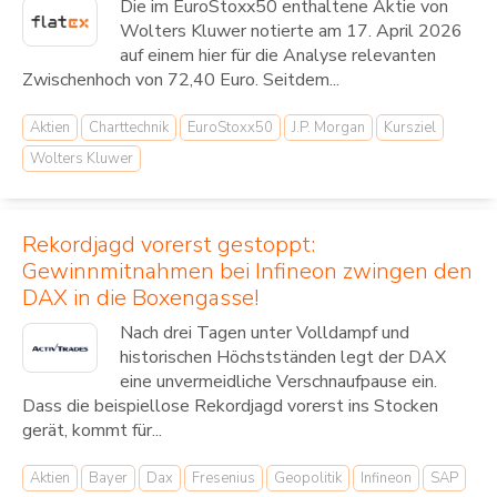
Die im EuroStoxx50 enthaltene Aktie von
Wolters Kluwer notierte am 17. April 2026
auf einem hier für die Analyse relevanten
Zwischenhoch von 72,40 Euro. Seitdem...
Aktien
Charttechnik
EuroStoxx50
J.P. Morgan
Kursziel
Wolters Kluwer
Rekordjagd vorerst gestoppt:
Gewinnmitnahmen bei Infineon zwingen den
DAX in die Boxengasse!
Nach drei Tagen unter Volldampf und
historischen Höchstständen legt der DAX
eine unvermeidliche Verschnaufpause ein.
Dass die beispiellose Rekordjagd vorerst ins Stocken
gerät, kommt für...
Aktien
Bayer
Dax
Fresenius
Geopolitik
Infineon
SAP