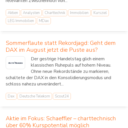
relevanten Zwischenhoch von...
Aktien
Analysten
Charttechnik
Immobilien
Kursziel
LEG Immobilien
MDax
Sommerflaute statt Rekordjagd: Geht dem
DAX im August jetzt die Puste aus?
Der gestrige Handelstag glich einem
klassischen Ruhepuls auf hohem Niveau.
Ohne neue Rekordstände zu markieren,
schaltete der DAX in den Konsolidierungsmodus und
schloss nahezu unverändert...
Dax
Deutsche Telekom
Scout24
Aktie im Fokus: Schaeffler – charttechnisch
über 60% Kurspotential möglich