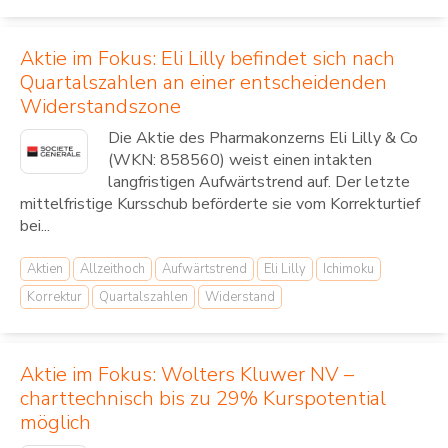
Aktie im Fokus: Eli Lilly befindet sich nach
Quartalszahlen an einer entscheidenden
Widerstandszone
Die Aktie des Pharmakonzerns Eli Lilly & Co
(WKN: 858560) weist einen intakten
langfristigen Aufwärtstrend auf. Der letzte
mittelfristige Kursschub beförderte sie vom Korrekturtief
bei...
Aktien
Allzeithoch
Aufwärtstrend
Eli Lilly
Ichimoku
Korrektur
Quartalszahlen
Widerstand
Aktie im Fokus: Wolters Kluwer NV –
charttechnisch bis zu 29% Kurspotential
möglich