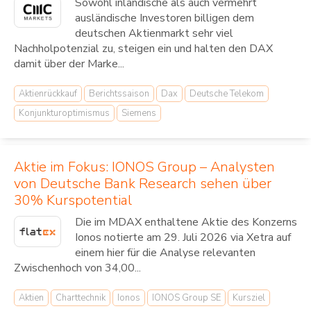
Sowohl inländische als auch vermehrt
ausländische Investoren billigen dem
deutschen Aktienmarkt sehr viel
Nachholpotenzial zu, steigen ein und halten den DAX
damit über der Marke...
Aktienrückkauf
Berichtssaison
Dax
Deutsche Telekom
Konjunkturoptimismus
Siemens
Aktie im Fokus: IONOS Group – Analysten
von Deutsche Bank Research sehen über
30% Kurspotential
Die im MDAX enthaltene Aktie des Konzerns
Ionos notierte am 29. Juli 2026 via Xetra auf
einem hier für die Analyse relevanten
Zwischenhoch von 34,00...
Aktien
Charttechnik
Ionos
IONOS Group SE
Kursziel