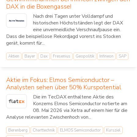
DAX in die Boxengasse!
Nach drei Tagen unter Volldampf und
historischen Höchstständen legt der DAX
eine unvermeidliche Verschnaufpause ein.
Dass die beispiellose Rekordjagd vorerst ins Stocken
gerät, kommt für...
Aktien
Bayer
Dax
Fresenius
Geopolitik
Infineon
SAP
Aktie im Fokus: Elmos Semiconductor –
Analysten sehen über 50% Kurspotential
Die im TecDAX enthaltene Aktie des
Konzerns Elmos Semiconductor notierte am
08. Mai 2026 via Xetra auf einem hier für die
Analyse relevanten Zwischenhoch von...
Berenberg
Charttechnik
ELMOS Semiconductor
Kursziel