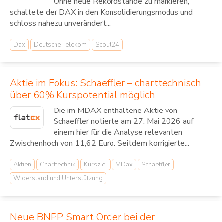
Ohne neue Rekordstände zu markieren,
schaltete der DAX in den Konsolidierungsmodus und
schloss nahezu unverändert...
Dax
Deutsche Telekom
Scout24
Aktie im Fokus: Schaeffler – charttechnisch
über 60% Kurspotential möglich
Die im MDAX enthaltene Aktie von
Schaeffler notierte am 27. Mai 2026 auf
einem hier für die Analyse relevanten
Zwischenhoch von 11,62 Euro. Seitdem korrigierte...
Aktien
Charttechnik
Kursziel
MDax
Schaeffler
Widerstand und Unterstützung
Neue BNPP Smart Order bei der