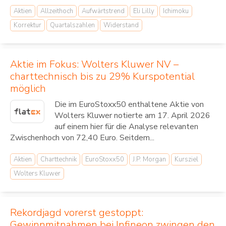
Aktien
Allzeithoch
Aufwärtstrend
Eli Lilly
Ichimoku
Korrektur
Quartalszahlen
Widerstand
Aktie im Fokus: Wolters Kluwer NV –
charttechnisch bis zu 29% Kurspotential
möglich
Die im EuroStoxx50 enthaltene Aktie von
Wolters Kluwer notierte am 17. April 2026
auf einem hier für die Analyse relevanten
Zwischenhoch von 72,40 Euro. Seitdem...
Aktien
Charttechnik
EuroStoxx50
J.P. Morgan
Kursziel
Wolters Kluwer
Rekordjagd vorerst gestoppt:
Gewinnmitnahmen bei Infineon zwingen den