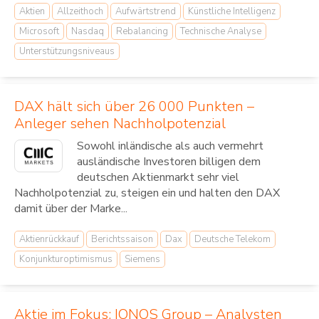
Aktien
Allzeithoch
Aufwärtstrend
Künstliche Intelligenz
Microsoft
Nasdaq
Rebalancing
Technische Analyse
Unterstützungsniveaus
DAX hält sich über 26 000 Punkten –
Anleger sehen Nachholpotenzial
Sowohl inländische als auch vermehrt
ausländische Investoren billigen dem
deutschen Aktienmarkt sehr viel
Nachholpotenzial zu, steigen ein und halten den DAX
damit über der Marke...
Aktienrückkauf
Berichtssaison
Dax
Deutsche Telekom
Konjunkturoptimismus
Siemens
Aktie im Fokus: IONOS Group – Analysten