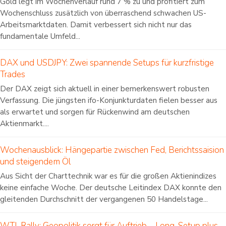
Gold legt im Wochenverlauf rund 7 % zu und profitiert zum
Wochenschluss zusätzlich von überraschend schwachen US-
Arbeitsmarktdaten. Damit verbessert sich nicht nur das
fundamentale Umfeld...
DAX und USDJPY: Zwei spannende Setups für kurzfristige
Trades
Der DAX zeigt sich aktuell in einer bemerkenswert robusten
Verfassung. Die jüngsten ifo-Konjunkturdaten fielen besser aus
als erwartet und sorgen für Rückenwind am deutschen
Aktienmarkt....
Wochenausblick: Hängepartie zwischen Fed, Berichtssaision
und steigendem Öl
Aus Sicht der Charttechnik war es für die großen Aktienindizes
keine einfache Woche. Der deutsche Leitindex DAX konnte den
gleitenden Durchschnitt der vergangenen 50 Handelstage...
WTI-Rally: Geopolitik sorgt für Auftrieb – Long-Setup plus