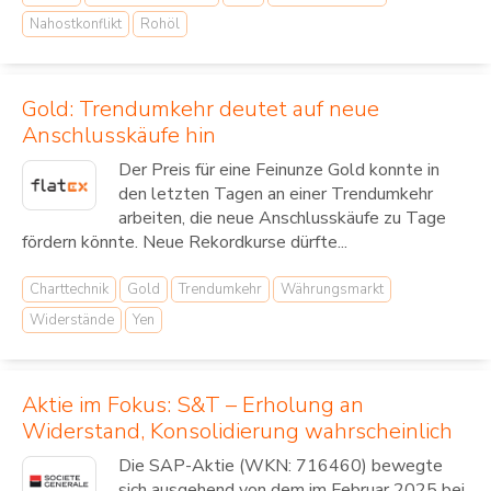
Nahostkonflikt
Rohöl
Gold: Trendumkehr deutet auf neue
Anschlusskäufe hin
Der Preis für eine Feinunze Gold konnte in
den letzten Tagen an einer Trendumkehr
arbeiten, die neue Anschlusskäufe zu Tage
fördern könnte. Neue Rekordkurse dürfte...
Charttechnik
Gold
Trendumkehr
Währungsmarkt
Widerstände
Yen
Aktie im Fokus: S&T – Erholung an
Widerstand, Konsolidierung wahrscheinlich
Die SAP-Aktie (WKN: 716460) bewegte
sich ausgehend von dem im Februar 2025 bei