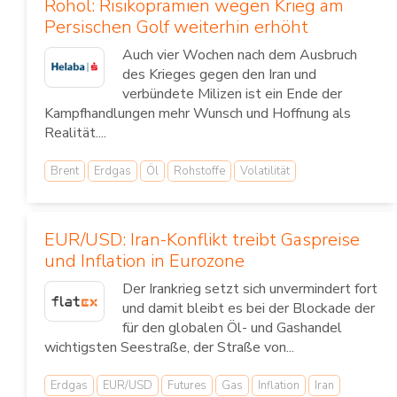
Rohöl: Risikoprämien wegen Krieg am
Persischen Golf weiterhin erhöht
Auch vier Wochen nach dem Ausbruch
des Krieges gegen den Iran und
verbündete Milizen ist ein Ende der
Kampfhandlungen mehr Wunsch und Hoffnung als
Realität....
Brent
Erdgas
Öl
Rohstoffe
Volatilität
EUR/USD: Iran-Konflikt treibt Gaspreise
und Inflation in Eurozone
Der Irankrieg setzt sich unvermindert fort
und damit bleibt es bei der Blockade der
für den globalen Öl- und Gashandel
wichtigsten Seestraße, der Straße von...
Erdgas
EUR/USD
Futures
Gas
Inflation
Iran