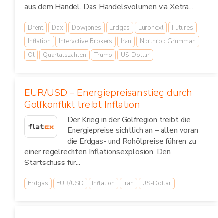
aus dem Handel. Das Handelsvolumen via Xetra...
Brent
Dax
Dowjones
Erdgas
Euronext
Futures
Inflation
Interactive Brokers
Iran
Northrop Grumman
Öl
Quartalszahlen
Trump
US-Dollar
EUR/USD – Energiepreisanstieg durch
Golfkonflikt treibt Inflation
Der Krieg in der Golfregion treibt die
Energiepreise sichtlich an – allen voran
die Erdgas- und Rohölpreise führen zu
einer regelrechten Inflationsexplosion. Den
Startschuss für...
Erdgas
EUR/USD
Inflation
Iran
US-Dollar