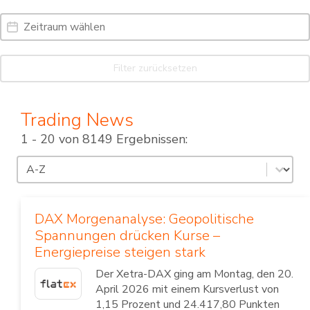
Date Range
Date
Filter zurücksetzen
Trading News
1 - 20 von 8149 Ergebnissen:
Sortierung
Sort content
DAX Morgenanalyse: Geopolitische
Spannungen drücken Kurse –
Energiepreise steigen stark
Der Xetra-DAX ging am Montag, den 20.
April 2026 mit einem Kursverlust von
1,15 Prozent und 24.417,80 Punkten