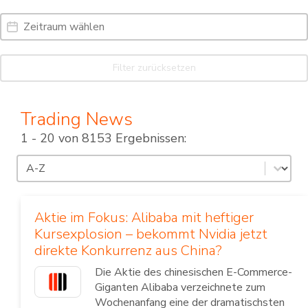
Date Range
Date
Filter zurücksetzen
Trading News
1 - 20 von 8153 Ergebnissen:
Sortierung
Sort content
Aktie im Fokus: Alibaba mit heftiger
Kursexplosion – bekommt Nvidia jetzt
direkte Konkurrenz aus China?
Die Aktie des chinesischen E-Commerce-
Giganten Alibaba verzeichnete zum
Wochenanfang eine der dramatischsten