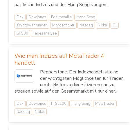
pazifische Indizes und der Hang Seng stiegen...
Dax
Dowjones
Edelmetalle
Hang Seng
Kryptowährungen
Morgenticker
Nasdaq
Nikkei
Öl
SP500
Tagesanalyse
Wie man Indizes auf MetaTrader 4
handelt
Pepperstone: Der Indexhandel ist eine
der wichtigsten Möglichkeiten für Trader,
um ihr Risiko zu diversifizieren und zu
streuen sowie auf den Gesamtmarkt mit nur einer...
Dax
Dowjones
FTSE100
Hang Seng
MetaTrader
Nasdaq
Nikkei